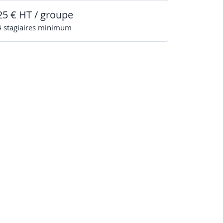
25 € HT / groupe
4
stagiaire
s
minimum