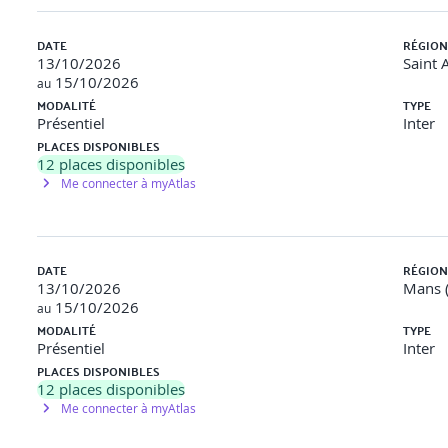
DATE
RÉGION
13/10/2026
Saint 
15/10/2026
au
lation, 1er projet.
MODALITÉ
TYPE
Présentiel
Inter
PLACES DISPONIBLES
12
places disponibles
s.
Me connecter à myAtlas
icro-projets sur des structures de données simples. Mise en commun 
DATE
RÉGION
13/10/2026
Mans 
n, Row, etc.).
15/10/2026
au
MODALITÉ
TYPE
Présentiel
Inter
e. Pause feedback : "Mon widget préféré".
PLACES DISPONIBLES
12
places disponibles
Me connecter à myAtlas