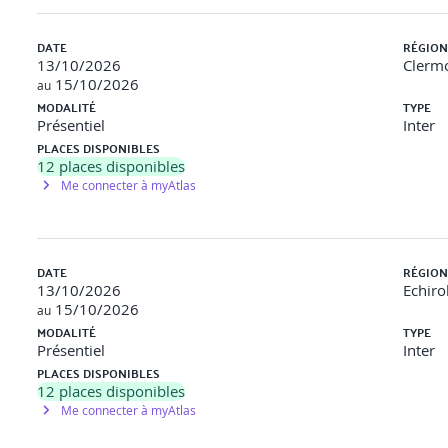
DATE
RÉGION
 formulaire. Carte mémoire des rôles des composants Provider.
13/10/2026
Clermo
15/10/2026
au
MODALITÉ
TYPE
awers.
Présentiel
Inter
PLACES DISPONIBLES
i avec 3 vues connectées. Évaluation formative : restitution de la stru
12
places disponibles
Me connecter à myAtlas
.
DATE
RÉGION
 2 vues. Nuage de mots : "Ce que l’animation change pour l’UX".
13/10/2026
Echirol
15/10/2026
au
MODALITÉ
TYPE
Présentiel
Inter
rs.
PLACES DISPONIBLES
pp adaptative (démo). Analyse en groupe des contraintes natives.
12
places disponibles
Me connecter à myAtlas