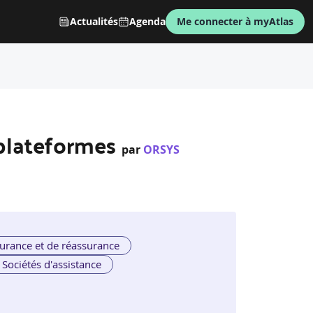
Actualités
Agenda
Me connecter à myAtlas
iplateformes
par
ORSYS
urance et de réassurance
Sociétés d'assistance