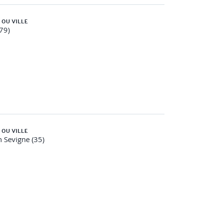
ises.
 OU VILLE
(79)
emande de prise en charge Atlas au format PDF et
 OU VILLE
 Sevigne (35)
ouvrant les bases de l’algorithmique. Vous