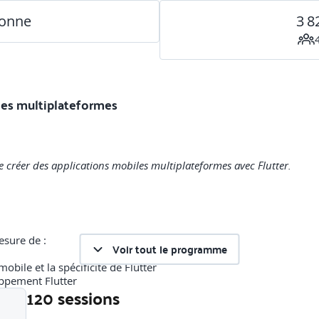
sonne
3 8
iles multiplateformes
 de créer des applications mobiles multiplateformes avec Flutter.
esure de :
Voir tout le programme
ile et la spécificité de Flutter
ppement Flutter
120 sessions
ication mobile multiplateforme