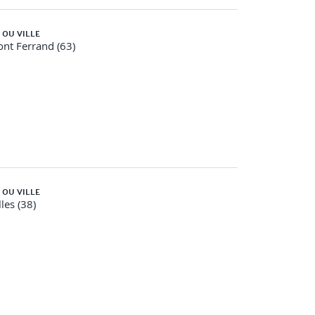
 OU VILLE
nt Ferrand (63)
cture à l’oral.
 OU VILLE
les (38)