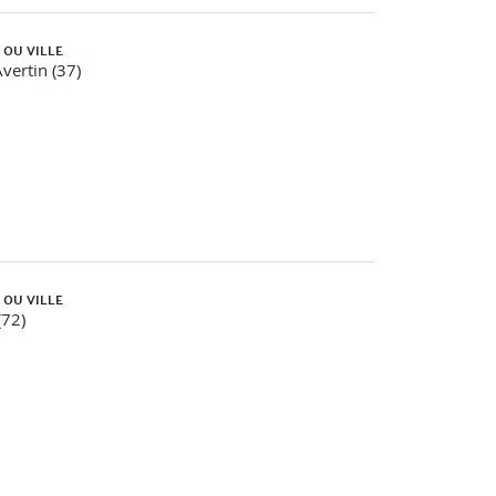
 OU VILLE
Avertin (37)
et feedback.
 OU VILLE
(72)