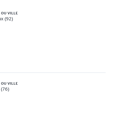
 OU VILLE
x (92)
 OU VILLE
(76)
ant et après la session présentielle ou la classe
ses en situation, travaux pratiques… Le