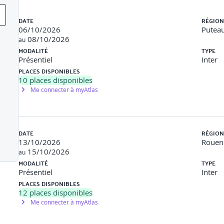
Liste des sessions
DATE
RÉGION
06/10/2026
Puteau
08/10/2026
au
MODALITÉ
TYPE
Présentiel
Inter
PLACES DISPONIBLES
10
places disponibles
Me connecter à myAtlas
ion.
DATE
RÉGION
13/10/2026
Rouen 
15/10/2026
au
rs d’apprentissage, des modules e-learning peuvent être fournis av
MODALITÉ
TYPE
Présentiel
Inter
PLACES DISPONIBLES
12
places disponibles
Me connecter à myAtlas
du participant tout au long de la formation au moyen de QCM, mi