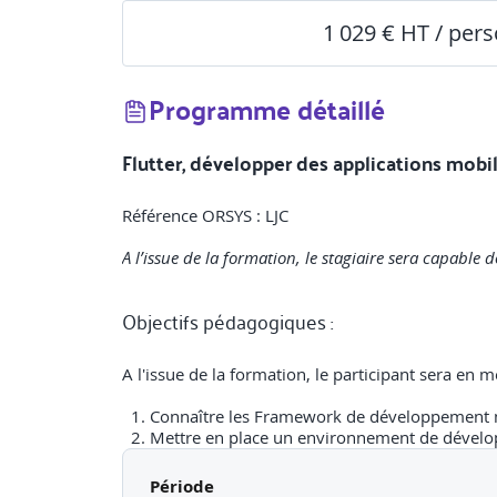
1 029 € HT / per
Programme détaillé
Flutter, développer des applications mob
Référence ORSYS : LJC
A l’issue de la formation, le stagiaire sera capable
Objectifs pédagogiques :
A l'issue de la formation, le participant sera en m
Connaître les Framework de développement mob
Mettre en place un environnement de dévelo
Concevoir l'architecture logicielle d'une appl
Construire une interface responsive
Période