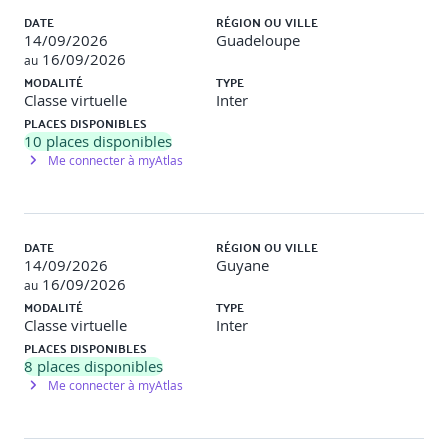
Quiz de validation des acquis
DATE
RÉGION OU VILLE
14/09/2026
Guadeloupe
Autoévaluation
16/09/2026
au
MODALITÉ
TYPE
Retour sur les bonnes pratiques Flutter
Classe virtuelle
Inter
Évaluation finale via projet complet + soutenance
PLACES DISPONIBLES
10
places disponibles
Me connecter à myAtlas
DATE
RÉGION OU VILLE
14/09/2026
Guyane
16/09/2026
au
MODALITÉ
TYPE
Classe virtuelle
Inter
PLACES DISPONIBLES
8
places disponibles
Me connecter à myAtlas