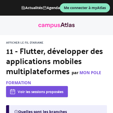
Actualités
Agenda
Me connecter à myAtlas
AFFICHER LE FIL D'ARIANE
11 - Flutter, développer des
applications mobiles
multiplateformes
par
MON POLE
FORMATION
Voir les sessions proposées
Quelles sont les branches