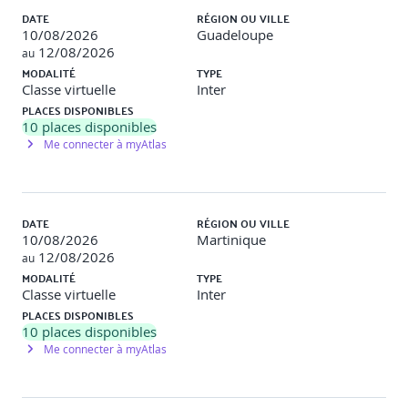
DATE
RÉGION OU VILLE
7. Tests, optimisation et débogage
10/08/2026
Guadeloupe
12/08/2026
au
Hot reload, hot restart
MODALITÉ
TYPE
Classe virtuelle
Inter
Logs, inspection et outils de debug
PLACES DISPONIBLES
10
places disponibles
Optimisation des performances (listes, images, builds)
Me connecter à myAtlas
Tests simples d’interface et de fonctionnalités
8. Projet fil rouge – Application Flutter complète
DATE
RÉGION OU VILLE
10/08/2026
Martinique
Définition du besoin et maquettes d’écrans
12/08/2026
au
Conception UI, navigation et logique
MODALITÉ
TYPE
Classe virtuelle
Inter
Intégration API, stockage local et fonctionnalités natives
PLACES DISPONIBLES
10
places disponibles
Finalisation, tests, optimisation et stabilisation
Me connecter à myAtlas
9. Synthèse & évaluation