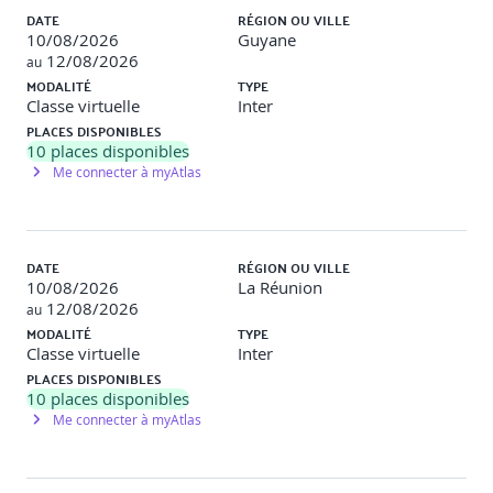
Gestion des événements utilisateur
DATE
RÉGION OU VILLE
10/08/2026
Guyane
Formulaires, champs de saisie et validation
12/08/2026
au
MODALITÉ
TYPE
5. Gestion des données & API
Classe virtuelle
Inter
PLACES DISPONIBLES
Introduction à Dart pour la manipulation des données
10
places disponibles
Me connecter à myAtlas
Appels API : http, JSON, parsing
State management simple : setState, InheritedWidget,
Provider
DATE
RÉGION OU VILLE
Stockage local : SharedPreferences, fichiers simples
10/08/2026
La Réunion
12/08/2026
au
6. Fonctionnalités natives & plugins
MODALITÉ
TYPE
Classe virtuelle
Inter
Accès aux capteurs : caméra, GPS, fichiers
PLACES DISPONIBLES
10
places disponibles
Permissions Android & iOS
Me connecter à myAtlas
Utilisation des plugins pub.dev
Introduction aux plateformes Channels (si besoin natif)