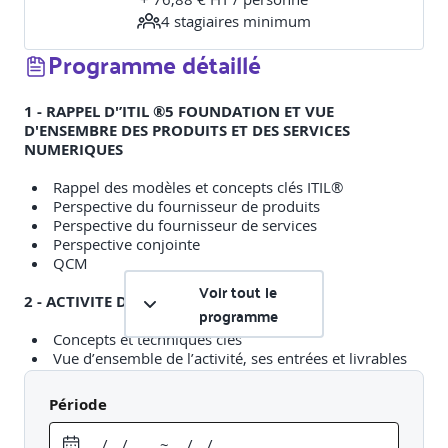
4
stagiaire
s
minimum
Programme détaillé
1 - RAPPEL D'’ITIL ®5 FOUNDATION ET VUE
D'ENSEMBRE DES PRODUITS ET DES SERVICES
NUMERIQUES
Rappel des modèles et concepts clés ITIL®
Perspective du fournisseur de produits
Perspective du fournisseur de services
Perspective conjointe
QCM
Voir tout le
2 - ACTIVITE DECOUVRIR
programme
Concepts et techniques clés
Vue d’ensemble de l’activité, ses entrées et livrables
Les 4 étapes de l’activité
Rôles et livrables clés
Période
Pratiques de gestion qui permettent et soutiennent
l’activité