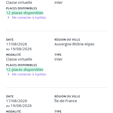
Classe virtuelle
Inter
CSF, métriques et recommandations pour l’activité
QCM
PLACES DISPONIBLES
12
places disponibles
9 - ACTIVITE SOUTENIR
Me connecter à myAtlas
Concepts et techniques clés
Vue d’ensemble de l’activité, ses entrées et livrables
Les 3 étapes de l’activité
DATE
RÉGION OU VILLE
Rôles et livrables clés
17/08/2026
Auvergne-Rhône-Alpes
Pratiques de gestion qui permettent et soutiennent
19/08/2026
au
l’activité
MODALITÉ
TYPE
CSF, métriques et recommandations pour l’activité
Classe virtuelle
Inter
PLACES DISPONIBLES
ATELIER :
12
places disponibles
Catégoriser les situations de soutien
Me connecter à myAtlas
10 - CYCLE DE VIE DES PRODUITS ET DES SERVICE
ITIL®5
DATE
RÉGION OU VILLE
Modèle opérationnels, responsabilités partagées et
17/08/2026
Île-de-France
alignement avec le cycle de vie
19/08/2026
au
Finalité, modèle opérationnel et chaîne de valeur
MODALITÉ
TYPE
Vue du cycle de vie de ‘Découvrir’ à ‘Fournir’