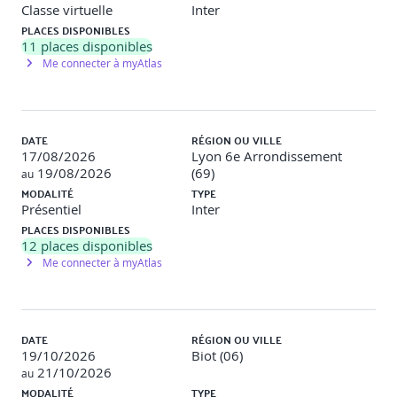
Classe virtuelle
Inter
Introduction aux flux de valeur : types, cartographie
PLACES DISPONIBLES
des étapes et gestion
11
places disponibles
Identifier, cartographier et améliorer les flux de
Me connecter à myAtlas
valeur du fournisseur
Pensée complexe pour améliorer dans un monde
VUCA
Modèle d’amélioration continue et de transformation
ITIL® : règles et recommandation pour la gestion des
DATE
RÉGION OU VILLE
services
17/08/2026
Lyon 6e Arrondissement
IA et gestion du cycle de vie
19/08/2026
(69)
au
Modèle d’aptitude IA ITIL®
MODALITÉ
TYPE
IA dans la gestion des produits et des services :
Présentiel
Inter
intégration dans les workflows et les plateformes
PLACES DISPONIBLES
12
places disponibles
ATELIER :
Me connecter à myAtlas
Analyser 3 flux de valeur
11 - ITIL® 5 AVEC LES AUTRES REFERENTIELS
DATE
RÉGION OU VILLE
Intégrer ITIL® 5 avec les pratiques DevOps
19/10/2026
Biot (06)
Intégrer ITIL® 5 avec la gestion de projet et PRINCE2®
21/10/2026
au
Les principes partagés entre les référentiels
MODALITÉ
TYPE