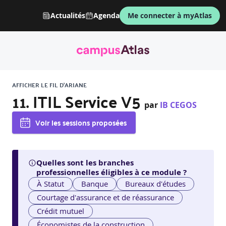
Actualités
Agenda
Me connecter à myAtlas
AFFICHER LE FIL D'ARIANE
11. ITIL Service V5
par
IB CEGOS
Voir les sessions proposées
Quelles sont les branches
professionnelles éligibles à ce module ?
À Statut
Banque
Bureaux d'études
Courtage d'assurance et de réassurance
Crédit mutuel
Économistes de la construction