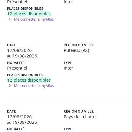
Présentiel
Inter
QCM
PLACES DISPONIBLES
12
places disponibles
5 - ACTIVITE CONSTRUIRE
Me connecter à myAtlas
Concepts et techniques clés
Vue d’ensemble de l’activité, ses entrées et livrables
Les 4 étapes de l’activité
Rôles et livrables clés
DATE
RÉGION OU VILLE
Pratiques de gestion qui permettent et soutiennent
17/08/2026
Puteaux (92)
l’activité
19/08/2026
au
CSF, métriques et recommandations pour l’activité
MODALITÉ
TYPE
QCM
Présentiel
Inter
PLACES DISPONIBLES
6 - ACTIVITE METTRE EN TRANSISITON
12
places disponibles
Me connecter à myAtlas
Concepts et techniques clés
Vue d’ensemble de l’activité, ses entrées et livrables
Les 4 étapes de l’activité
Rôles et livrables clés
Pratiques de gestion qui permettent et soutiennent
DATE
RÉGION OU VILLE
l’activité
17/08/2026
Pays de la Loire
CSF, métriques et recommandations pour l’activité
19/08/2026
au
QCM
MODALITÉ
TYPE