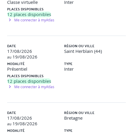
Classe virtuelle
Inter
7 - ACTIVITE EXPLOITER
PLACES DISPONIBLES
12
places disponibles
Concepts et techniques clés
Me connecter à myAtlas
Vue d’ensemble de l’activité, ses entrées et livrables
Les 3 étapes de l’activité
Rôles et livrables clés
Pratiques de gestion qui permettent et soutiennent
DATE
RÉGION OU VILLE
l’activité
17/08/2026
Saint Herblain (44)
CSF, métriques et recommandations pour l’activité
19/08/2026
au
ATELIER :
MODALITÉ
TYPE
Présentiel
Inter
Identifier les signaux correspondant aux différentes
PLACES DISPONIBLES
activités du cycle de vie
12
places disponibles
Me connecter à myAtlas
8 - ACTIVITE FOURNIR
Concepts et techniques clés
Vue d’ensemble de l’activité, ses entrées et livrables
DATE
RÉGION OU VILLE
Les 3 étapes de l’activité
17/08/2026
Bretagne
Rôles et livrables clés
19/08/2026
au
Pratiques de gestion qui permettent et soutiennent
MODALITÉ
TYPE
l’activité