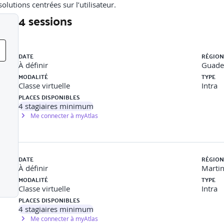
olutions centrées sur l’utilisateur.
4 sessions
hnologiques nécessaires.
Liste des sessions
DATE
RÉGION
À définir
Guade
MODALITÉ
TYPE
ion de service.
Classe virtuelle
Intra
PLACES DISPONIBLES
4
stagiaires minimum
Me connecter à myAtlas
 de progression continue.
DATE
RÉGION
À définir
Marti
MODALITÉ
TYPE
Classe virtuelle
Intra
PLACES DISPONIBLES
4
stagiaires minimum
Me connecter à myAtlas