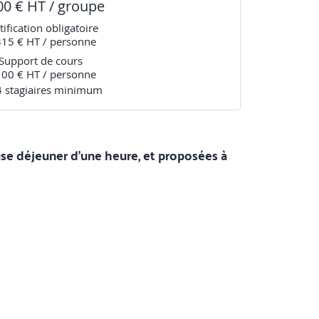
00 € HT / groupe
tification obligatoire
315 € HT / personne
Support de cours
100 € HT / personne
4
stagiaire
s
minimum
use déjeuner d'une heure, et proposées à