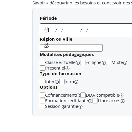
Savoir « découvrir » les besoins et concevoir des s
Acquisition & Construction :
Période
Stratégies pour acquérir ou bâtir les briques tec
Transition & Mise en service :
Région ou ville
Sécuriser le passage en production sans interrupt
Modalités pédagogiques
Opérations & Livraison :
Classe virtuelle
En ligne
Mixte
Présentiel
Garantir que la continuité de service.
Type de formation
Support & Amélioration :
Inter
Intra
Options
Accompagner l’utilisateur et entrer dans un cycle
Cofinancement
DDA compatible
Formation certifiante
Libre accès
Session garantie