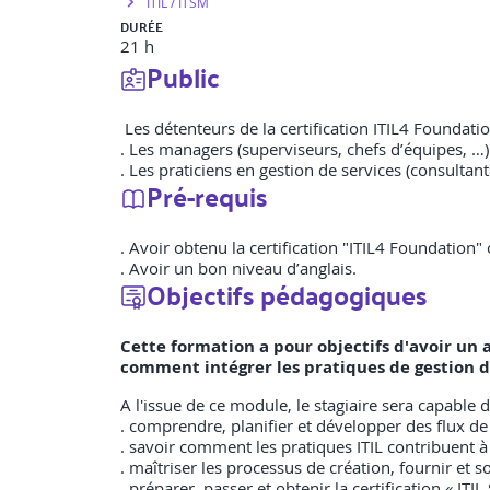
ITIL / ITSM
DURÉE
21 h
Public
Les détenteurs de la certification ITIL4 Foundati
. Les managers (superviseurs, chefs d’équipes, …)
. Les praticiens en gestion de services (consultan
Pré-requis
. Avoir obtenu la certification "ITIL4 Foundation"
. Avoir un bon niveau d’anglais.
Objectifs pédagogiques
Cette formation a pour objectifs d'avoir un a
comment intégrer les pratiques de gestion d
A l'issue de ce module, le stagiaire sera capable d
. comprendre, planifier et développer des flux de 
. savoir comment les pratiques ITIL contribuent à l
. maîtriser les processus de création, fournir et s
. préparer, passer et obtenir la certification « ITIL 