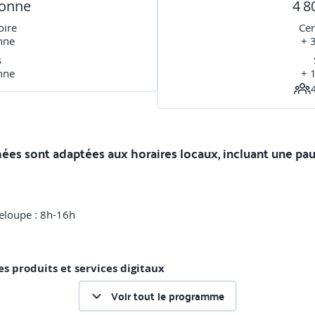
sonne
4 8
oire
Cer
nne
+ 
s
nne
+ 
chées sont adaptées aux horaires locaux, incluant une pa
eloupe : 8h-16h
es produits et services digitaux
Voir tout le programme