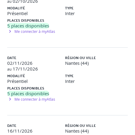
02/10/2026
au
· Configuration d'impression des documents
MODALITÉ
TYPE
Présentiel
Inter
Export des données et documents
PLACES DISPONIBLES
5
places disponibles
· Export IFC
Me connecter à myAtlas
· Paramétrage export
· Différents formats export
DATE
RÉGION OU VILLE
02/11/2026
Nantes (44)
17/11/2026
au
MODALITÉ
TYPE
Présentiel
Inter
PLACES DISPONIBLES
5
places disponibles
Me connecter à myAtlas
DATE
RÉGION OU VILLE
16/11/2026
Nantes (44)