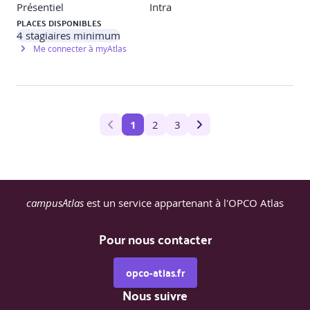
Présentiel
Intra
PLACES DISPONIBLES
4
stagiaires minimum
Me connecter à myAtlas
1
2
3
campusAtlas
est un service appartenant à l'OPCO Atlas
Pour nous contacter
opco-atlas.fr
Nous suivre