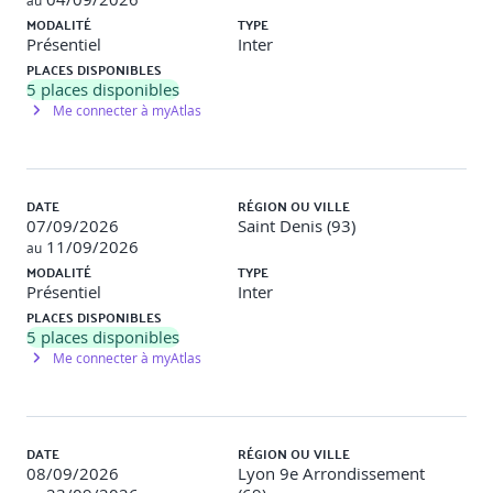
au
· Modification des familles "Poutres" et "Poteaux
MODALITÉ
TYPE
Porteurs"
Présentiel
Inter
PLACES DISPONIBLES
Création, Modification et Paramétrage de Vues de
5
places disponibles
détails type Structurel
Me connecter à myAtlas
· Création, paramétrage des vues de "Détail" et de
"Dessins"
· Référencement d'un détail avec les repères
DATE
RÉGION OU VILLE
07/09/2026
Saint Denis (93)
Aide à la conception
11/09/2026
au
MODALITÉ
TYPE
· Les plages de vues dans la Structure
Présentiel
Inter
PLACES DISPONIBLES
· Chargement des familles Structures
5
places disponibles
Me connecter à myAtlas
· Création des quadrillages de références
· Positionnement des Poteaux sur les quadrillages
DATE
RÉGION OU VILLE
· Modélisation des Fondations
08/09/2026
Lyon 9e Arrondissement