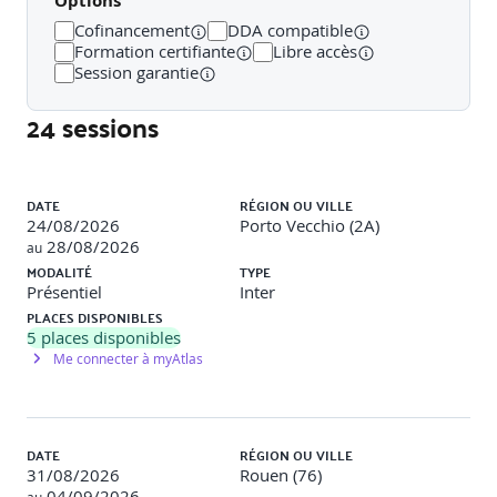
Options
· Les Ossatures (Poutres)
Cofinancement
DDA compatible
· Les Fermes
Formation certifiante
Libre accès
Session garantie
· Systèmes des poutres
24 sessions
· Les Contreventements
· Les Assemblages Structurels
Liste des sessions
DATE
RÉGION OU VILLE
· Les éléments de Fondations
24/08/2026
Porto Vecchio (2A)
28/08/2026
au
· Les Ouvertures
MODALITÉ
TYPE
Présentiel
Inter
Création, Modification et Paramétrage des
PLACES DISPONIBLES
composants de structure
5
places disponibles
Me connecter à myAtlas
· Création, paramétrage des familles "Poutres" et
"Poteaux Porteurs"
· Création, paramétrage des familles "Fermes"
DATE
RÉGION OU VILLE
· Création, paramétrage des familles "Fondations"
31/08/2026
Rouen (76)
04/09/2026