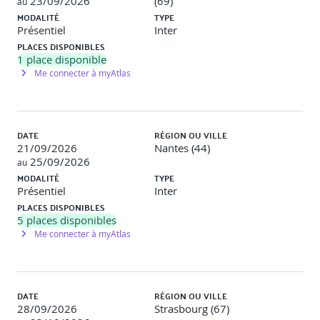
23/09/2026
(69)
· Modélisation des Poutres
au
MODALITÉ
TYPE
· Modification des Fondations, Poteaux et Poutres
Présentiel
Inter
PLACES DISPONIBLES
· Les Systèmes de Poutres
1
place disponible
Me connecter à myAtlas
· Les outils d'ajustements et de percements
· Les plages de vues
DATE
RÉGION OU VILLE
· Les types de lignes Structurels
21/09/2026
Nantes (44)
25/09/2026
au
· Les filtres de vues
MODALITÉ
TYPE
Présentiel
Inter
· Nomenclatures
PLACES DISPONIBLES
Préparation des documents livrables
5
places disponibles
Me connecter à myAtlas
· Mise en page
· Création de feuille, cadre et cartouche
DATE
RÉGION OU VILLE
· Mise en page
28/09/2026
Strasbourg (67)