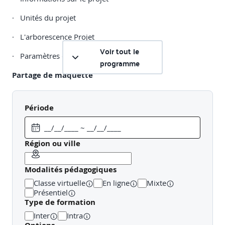
· Unités du projet
· L'arborescence Projet
Voir tout le
· Paramètres du Projet
programme
Partage de maquette
· Modèles liés
Période
· Coordination multidisciplinaire
· Copier / Contrôler
Région ou ville
Outils de base Structurel
Modalités pédagogiques
· Les Murs Porteurs
Classe virtuelle
En ligne
Mixte
· Les Planchers
Présentiel
Type de formation
· Les Poteaux Porteurs
Inter
Intra