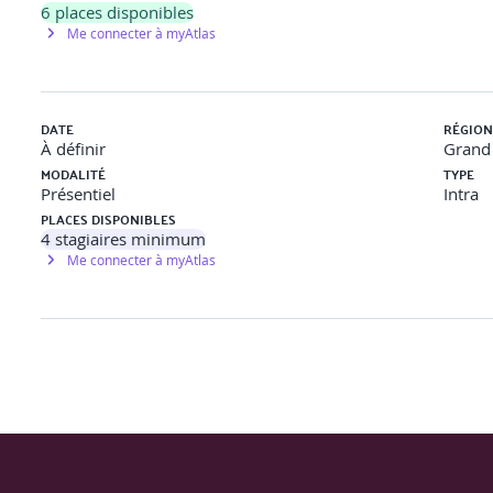
 poutre
(arasé supérieur/inférieur).
6
places disponibles
Me connecter à myAtlas
Saint-André et autres systèmes.
tion des assemblages paramétriques (platines, goussets, boulons).
DATE
RÉGION
tilisant des poutres en acier IPE. Mettre en place un système de 
À définir
Grand 
MODALITÉ
TYPE
Présentiel
Intra
PLACES DISPONIBLES
4
stagiaires minimum
Me connecter à myAtlas
rizontaux ou dalles