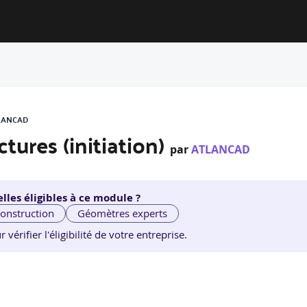
TLANCAD
tures (initiation)
par
ATLANCAD
lles éligibles à ce module ?
construction
Géomètres experts
érifier l'éligibilité de votre entreprise.