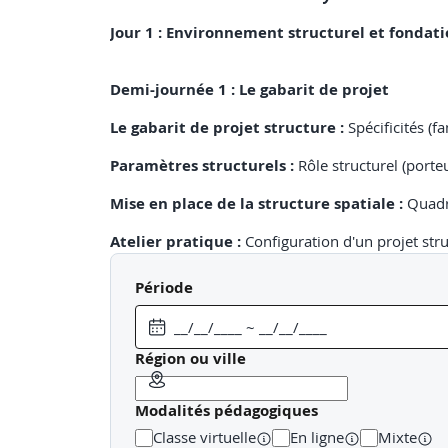
Jour 1 : Environnement structurel et fondati
Demi-journée 1 : Le gabarit de projet
Le gabarit de projet structure :
Spécificités (f
Paramètres structurels :
Rôle structurel (port
Mise en place de la structure spatiale :
Quadri
Atelier pratique :
Configuration d'un projet stru
Demi-journée 2 : Éléments verticaux et fond
Période
Poteaux structurels :
Différence avec les potea
Murs structurels (porteurs/refends) :
Justific
Région ou ville
Fondations superficielles :
Semelles filantes s
Modalités pédagogiques
Contraintes et liaisons :
Attachement des potea
Classe virtuelle
En ligne
Mixte