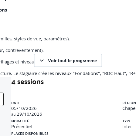
ons
amilles, styles de vue, paramètres).
eur, contreventement).
Voir tout le programme
llages et niveaux dédiés à la structure.
cture. Le stagiaire crée les niveaux "Fondations", "RDC Haut", "R+
4 sessions
ations
Liste des sessions
ux architecturaux. Paramètres d'occurrence et de type (matériau, s
DATE
RÉGION
ation structurelle (axe du mur, axe du porteur).
05/10/2026
Chapel
29/10/2026
au
ous murs, semelles isolées sous poteaux.
MODALITÉ
TYPE
Présentiel
Inter
ux aux niveaux supérieurs
PLACES DISPONIBLES