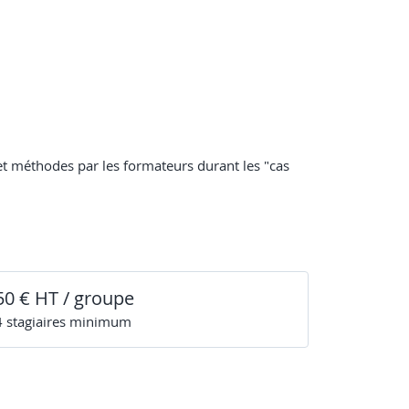
et méthodes par les formateurs durant les "cas
50 € HT / groupe
4
stagiaire
s
minimum