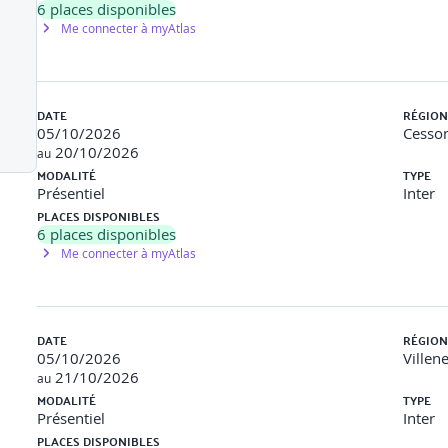
6
places disponibles
'un petit bâtiment : semelles isolées sous l'emprise des futurs pot
Me connecter à myAtlas
s
DATE
RÉGION
05/10/2026
Cesson
20/10/2026
au
émies
MODALITÉ
TYPE
Présentiel
Inter
, planchers collaborants. Définition du sens de portée, création d
PLACES DISPONIBLES
6
places disponibles
, gaines techniques, cages d'escalier/ascenseur.
Me connecter à myAtlas
RDC du bâtiment, en intégrant une trémie pour l'escalier et en assu
DATE
RÉGION
05/10/2026
Villen
21/10/2026
au
ents
MODALITÉ
TYPE
Présentiel
Inter
outres individuelles (béton, acier), génération automatique de so
PLACES DISPONIBLES