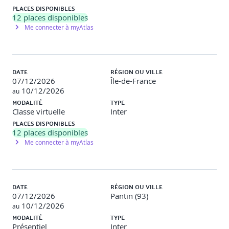
PLACES DISPONIBLES
Les notions fondamentales du RGPD
12
places disponibles
La règlementation pour les serveurs
Me connecter à myAtlas
Les obligations
Tenir un registre de traitement de données et le
mettre à jour
Désigner un DPO
DATE
RÉGION OU VILLE
Assurer la conformité de ses sous-traitants
07/12/2026
Île-de-France
La règlementation relative au couplage des données
10/12/2026
au
Les risques en cas de non-respect
MODALITÉ
TYPE
Classe virtuelle
Inter
PLACES DISPONIBLES
PRÉSENTATION DES OUTILS DE DATAVIZ
12
places disponibles
Me connecter à myAtlas
Les frameworks JavaScript
Les frameworks Java
Les libraries Python (Matplotlib, Pandas, Scikit-
learn…)
DATE
RÉGION OU VILLE
Tableau et PowerBI
07/12/2026
Pantin (93)
Utiliser les APIs pour la visualisation de données
10/12/2026
au
MODALITÉ
TYPE
Présentiel
Inter