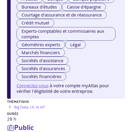
Bureaux d'études
Caisse d'épargne
Courtage d'assurance et de réassurance
Crédit mutuel
Experts-comptables et commissaires aux
comptes
Géomètres experts
Légal
Marchés financiers
Sociétés d'assistance
Sociétés d'assurances
Sociétés financières
Connectez-vous
à votre compte myAtlas pour
vérifier l'éligibilité de votre entreprise.
THÉMATIQUE
Big Data, I.A. et IoT
DURÉE
28 h
Public