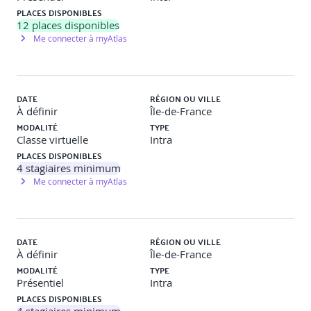
RÉCUPÉRATION DES DONNÉES
PLACES DISPONIBLES
12
places disponibles
Intégrer des données avec Python
Me connecter à myAtlas
Récupérer des données offline avec Python
DATE
RÉGION OU VILLE
VISUALISATION DE DONNÉES AVEC MATPLOTLIB
À définir
Île-de-France
MODALITÉ
TYPE
Pyplot
Classe virtuelle
Intra
Commencer une session interactive
PLACES DISPONIBLES
Tracé interactif avec l’état global de Pyplot
4
stagiaires minimum
Configuration de Matplotlib
Me connecter à myAtlas
Définition de la taille de la figure
Les étiquettes et les légendes
Les titres et étiquettes d’axes
Axes et sous-tracés
Les types de tracés
DATE
RÉGION OU VILLE
Les graphiques à barres
À définir
Île-de-France
Les nuages de points
MODALITÉ
TYPE
Seaborn : facet_grid et PairGrid
Présentiel
Intra
PLACES DISPONIBLES