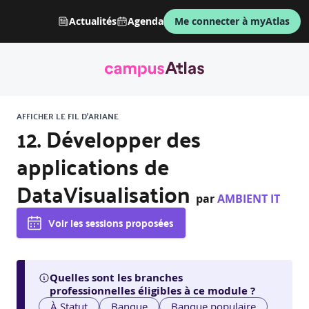
Actualités
Agenda
Me connecter à myAtlas
AFFICHER LE FIL D'ARIANE
12. Développer des
applications de
DataVisualisation
par
AMBIENT IT
Voir les sessions proposées
Quelles sont les branches
professionnelles éligibles à ce module ?
À Statut
Banque
Banque populaire