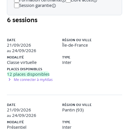
Le texte
Session garantie
Les tables
Les graphs
6 sessions
Les points
Les lignes
Les bars
Liste des sessions
Les graphiques en 3D
Les autres types de graphiques
DATE
RÉGION OU VILLE
21/09/2026
Île-de-France
24/09/2026
au
MODALITÉ
TYPE
DATA STORYTELLING
Classe virtuelle
Inter
PLACES DISPONIBLES
Les éléments qui rendent une visualisation
12
places disponibles
persuasive
Me connecter à myAtlas
Avoir une Big Idea
Construire une structure narrative
Simplifier son discours
Le pouvoir de la répétition
DATE
RÉGION OU VILLE
21/09/2026
Pantin (93)
24/09/2026
au
LE CADRE JURIDIQUE CONCERNANT LE STOCKAGE ET
MODALITÉ
TYPE
L’ANALYSE DE DONNÉES
Présentiel
Inter