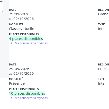
 de données
Liste des sessions
e l'analyse de données
DATE
RÉGION
nnées
29/09/2026
Grand 
e visualisation des données (informations, réseaux, diagramme
02/10/2026
au
MODALITÉ
TYPE
Classe virtuelle
Inter
PLACES DISPONIBLES
4
places disponibles
Me connecter à myAtlas
tion
DATE
RÉGION
29/09/2026
Puteau
02/10/2026
au
MODALITÉ
TYPE
Présentiel
Inter
PLACES DISPONIBLES
10
places disponibles
Me connecter à myAtlas
du participant tout au long de la formation au moyen de QCM, mi