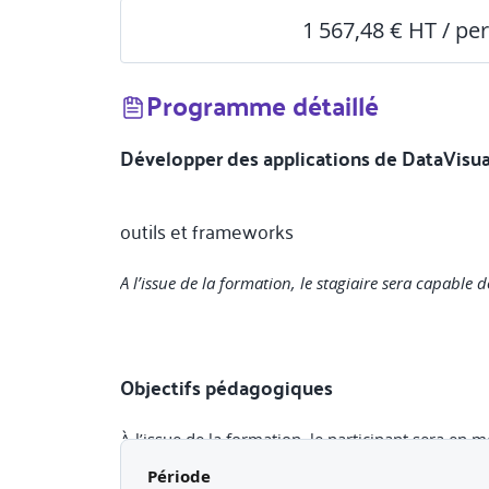
1 567,48 € HT / pe
Programme détaillé
Développer des applications de DataVisua
outils et frameworks
A l’issue de la formation, le stagiaire sera capable 
Objectifs pédagogiques
À l’issue de la formation, le participant sera en m
Période
Comprendre les principes clés de visualisati