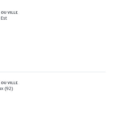
 OU VILLE
Est
s…)
 OU VILLE
x (92)
ses en situation, travaux pratiques…