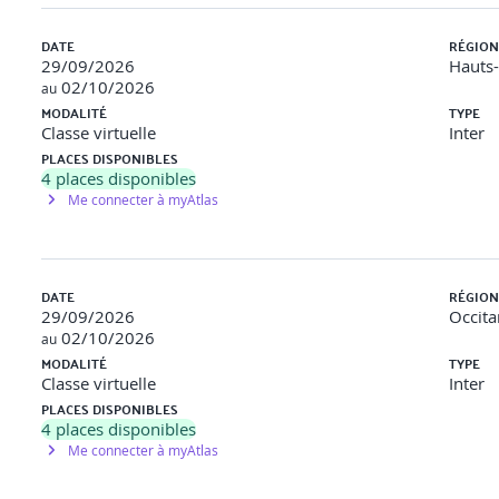
DATE
RÉGION
29/09/2026
Hauts
02/10/2026
au
MODALITÉ
TYPE
Classe virtuelle
Inter
PLACES DISPONIBLES
4
places disponibles
Me connecter à myAtlas
on
sateur et de l'interaction.
art, 3D.
DATE
RÉGION
de points, diagrammes d'inselberg.
29/09/2026
Occita
hiques, full zoom.
02/10/2026
au
hyperbolique.
MODALITÉ
TYPE
ales.
Classe virtuelle
Inter
ergie, ressort.
PLACES DISPONIBLES
se de données.
4
places disponibles
Me connecter à myAtlas