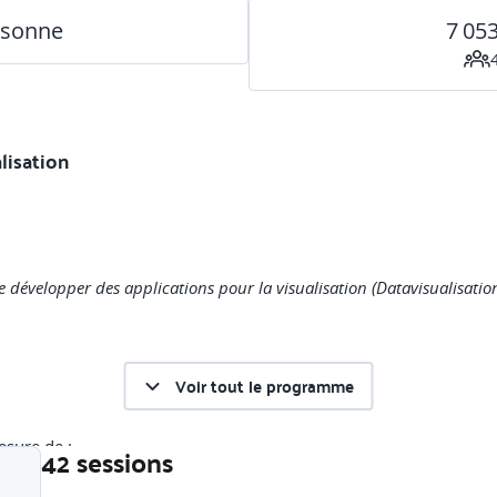
rsonne
7 05
lisation
de développer des applications pour la visualisation (Datavisualisation
Voir tout le programme
esure de :
42 sessions
on de données