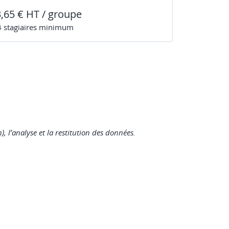
3,65 € HT / groupe
4
stagiaire
s
minimum
), l’analyse et la restitution des données.