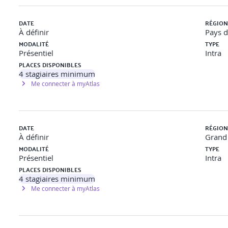
DATE
RÉGION
transitions animées.
À définir
Pays d
MODALITÉ
TYPE
Présentiel
Intra
PLACES DISPONIBLES
4
stagiaires minimum
Me connecter à myAtlas
utres langages (Java, Python...).
DATE
RÉGION
À définir
Grand 
MODALITÉ
TYPE
Présentiel
Intra
PLACES DISPONIBLES
4
stagiaires minimum
Me connecter à myAtlas
).