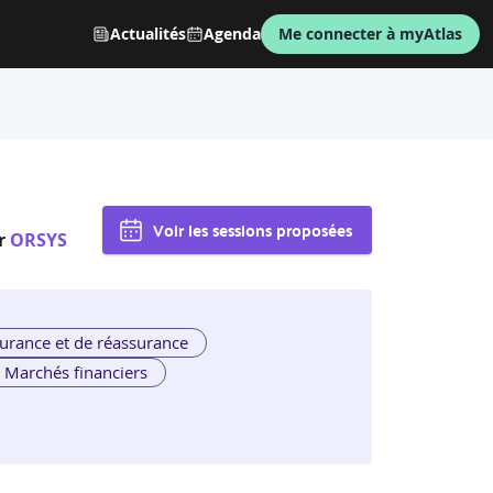
Actualités
Agenda
Me connecter à myAtlas
Voir les sessions proposées
r
ORSYS
urance et de réassurance
Marchés financiers