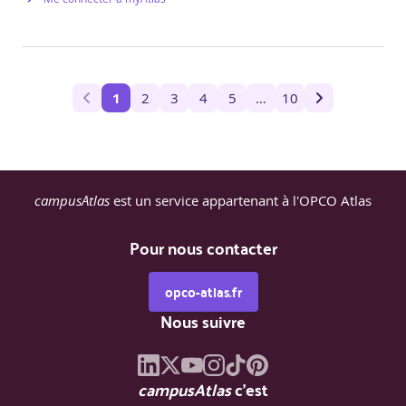
1
2
3
4
5
…
10
campusAtlas
est un service appartenant à l'OPCO Atlas
Pour nous contacter
opco-atlas.fr
Nous suivre
campusAtlas
c'est