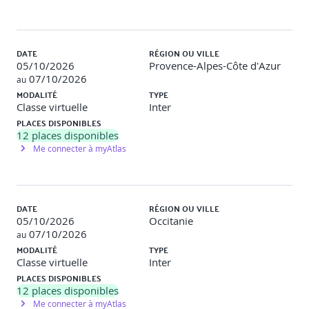
A l’issue de cette séquence, vous serez en mesure d’intégrer
des services externes.
Tests unitaires avec Kotlin Test
DATE
RÉGION OU VILLE
Test d’intégration par plateforme
05/10/2026
Provence-Alpes-Côte d'Azur
07/10/2026
au
Exemples de travaux pratiques : Ecrire des tests pour un
MODALITÉ
TYPE
module de calcul.
Classe virtuelle
Inter
PLACES DISPONIBLES
S6 – Tester l’application sur différents appareils
12
places disponibles
Me connecter à myAtlas
A l’issue de cette séquence, vous êtes capable de publier une
application mobile multiplateforme
Configuration des builds finaux
DATE
RÉGION OU VILLE
Connaître les bonnes pratiques de publication sur les
05/10/2026
Occitanie
stores
07/10/2026
au
Exemples de travaux pratiques : générer d’un .AAB et / ou
MODALITÉ
TYPE
d’une .IPA
Classe virtuelle
Inter
PLACES DISPONIBLES
12
places disponibles
Me connecter à myAtlas