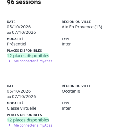
96 sessions
Utiliser Compose Multiplatform pour Android /
Desktop
Utiliser SwiftUI pour une intégration iOS
Liste des sessions
DATE
RÉGION OU VILLE
Exemples de travaux pratiques : Créer une UI responsive
05/10/2026
Aix En Provence (13)
pour deux plateformes
07/10/2026
au
MODALITÉ
TYPE
S4 – Gérer la persistance de données
Présentiel
Inter
PLACES DISPONIBLES
A l’issue de cette séquence, vous êtes capable de gérer des
12
places disponibles
données multiplateformes.
Me connecter à myAtlas
Utiliser de SQLDelight pour une base de données
partagée
Sérialisation avec « kotlink.serialization »
DATE
RÉGION OU VILLE
Exemples de travaux pratiques : Développer une application
05/10/2026
Occitanie
simple de notes synchronisées.
07/10/2026
au
MODALITÉ
TYPE
Jour 3
Classe virtuelle
Inter
PLACES DISPONIBLES
S5 – Réaliser des tests pour assurer la qualité et la fiabilité
12
places disponibles
des applications
Me connecter à myAtlas