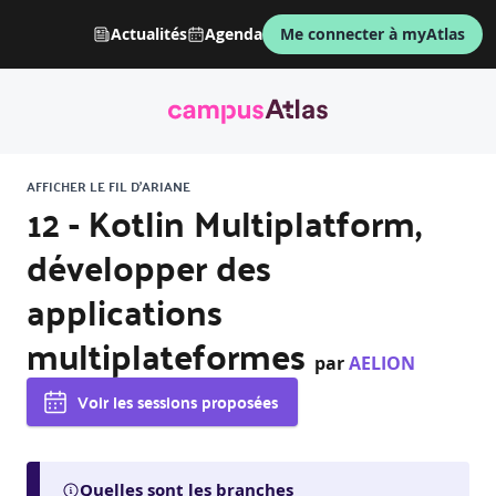
Actualités
Agenda
Me connecter à myAtlas
AFFICHER LE FIL D'ARIANE
12 - Kotlin Multiplatform,
développer des
applications
multiplateformes
par
AELION
Voir les sessions proposées
Quelles sont les branches