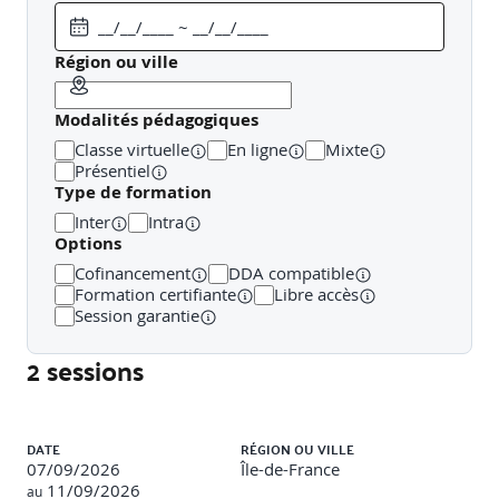
Explorer les emplacements de déploiement Azure
App Service
Région ou ville
Modalités pédagogiques
MODULE 2 : IMPLÉMENTATION DE FONCTIONS
Classe virtuelle
En ligne
Mixte
AZURE
Présentiel
Type de formation
Découvrez comment créer et déployer Azure Functions.
Inter
Intra
Explorez les options d’hébergement, les liaisons, les
Options
déclencheurs et la façon d’utiliser Durable Functions pour
Cofinancement
DDA compatible
définir des workflows avec état.
Formation certifiante
Libre accès
Session garantie
Leçons
2 sessions
Explorer Azure Functions
Développer des fonctions Azure Functions
Implémenter les Durable Functions
Liste des sessions
DATE
RÉGION OU VILLE
07/09/2026
Île-de-France
11/09/2026
au