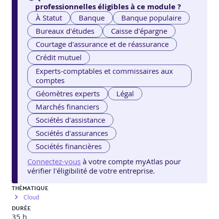
professionnelles éligibles à ce module ?
À Statut
Banque
Banque populaire
Bureaux d'études
Caisse d'épargne
Courtage d'assurance et de réassurance
Crédit mutuel
Experts-comptables et commissaires aux
comptes
Géomètres experts
Légal
Marchés financiers
Sociétés d'assistance
Sociétés d'assurances
Sociétés financières
Connectez-vous
à votre compte myAtlas pour
vérifier l'éligibilité de votre entreprise.
THÉMATIQUE
Cloud
DURÉE
35 h