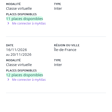
MODULE 3 : DÉVELOPPEMENT DE SOLUTIONS
MODALITÉ
TYPE
UTILISANT LE STOCKAGE BLOB
Classe virtuelle
Inter
PLACES DISPONIBLES
11
places disponibles
Apprenez à créer des ressources de stockage Blob Azure,
Me connecter à myAtlas
à gérer des données via le cycle de vie du stockage Blob
et à utiliser des conteneurs et des éléments en utilisant la
bibliothèque de client de stockage Blob Azure V12 pour
.NET.
DATE
RÉGION OU VILLE
Leçons
16/11/2026
Île-de-France
20/11/2026
au
Explorer Stockage Blob Azure
MODALITÉ
TYPE
Gérer le cycle de vie du Stockage Blob Azure
Classe virtuelle
Inter
Utiliser le stockage Blob Azure
PLACES DISPONIBLES
12
places disponibles
Me connecter à myAtlas
MODULE 4 : DÉVELOPPEMENT DE SOLUTIONS
UTILISANT AZURE COSMOS DB
Apprenez à créer des ressources Azure Cosmos DB avec