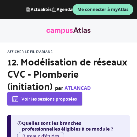
Actualités
Agenda
Me connecter à myAtlas
AFFICHER LE FIL D'ARIANE
12. Modélisation de réseaux
CVC - Plomberie
(initiation)
par
ATLANCAD
Voir les sessions proposées
Quelles sont les branches
professionnelles éligibles à ce module ?
Bureaux d'études