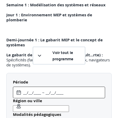
Semaine 1 : Modélisation des systèmes et réseaux
Jour 1 : Environnement MEP et systèmes de
plomberie
Demi-journée 1 : Le gabarit MEP et le concept de
systèmes
Voir tout le
Le gabarit de projet MEP (Systems-Default...rte) :
programme
Spécificités (familles, types de gaines/tuyaux, navigateurs
de systèmes).
Le concept de systèmes logiques :
Un équipement et
ses terminaux reliés par des réseaux physiques.
Période
Les connecteurs MEP :
L'intelligence des familles MEP
qui permet la création des systèmes (hydronique,
aéraulique, sanitaire).
Région ou ville
Configuration des types de tuyauteries et de gaines :
Modalités pédagogiques
Matériaux, rugosité, préférences de routage (raccords).