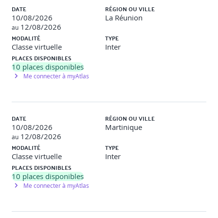
DATE
RÉGION OU VILLE
Tests unitaires, intégration et contract testing
10/08/2026
La Réunion
12/08/2026
au
Tests des API
MODALITÉ
TYPE
Classe virtuelle
Inter
Automatisation des tests
PLACES DISPONIBLES
10
places disponibles
Observabilité : logs, métriques, traces
Me connecter à myAtlas
8. Déploiement & scalabilité
Conteneurisation (Docker)
DATE
RÉGION OU VILLE
10/08/2026
Martinique
Orchestration (Kubernetes, Docker Compose)
12/08/2026
au
CI/CD et automatisation des pipelines
MODALITÉ
TYPE
Classe virtuelle
Inter
Scalabilité horizontale et haute disponibilité
PLACES DISPONIBLES
10
places disponibles
9. Projet fil rouge
Me connecter à myAtlas
Phase 1 : découpage et architecture d’un ensemble de
microservices