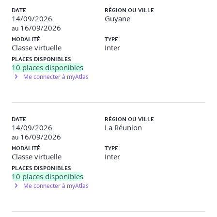
DATE
RÉGION OU VILLE
Phase 2 : développement et communication interservices
14/09/2026
Guyane
16/09/2026
au
Phase 3 : sécurisation, tests et observabilité
MODALITÉ
TYPE
Classe virtuelle
Inter
Phase 4 : déploiement et soutenance du projet
PLACES DISPONIBLES
10. Synthèse & évaluation
10
places disponibles
Me connecter à myAtlas
Quiz de validation des acquis
Autoévaluation
DATE
RÉGION OU VILLE
Retour sur les bonnes pratiques microservices
14/09/2026
La Réunion
16/09/2026
au
Évaluation finale via projet complet + soutenance
MODALITÉ
TYPE
Classe virtuelle
Inter
PLACES DISPONIBLES
10
places disponibles
Me connecter à myAtlas