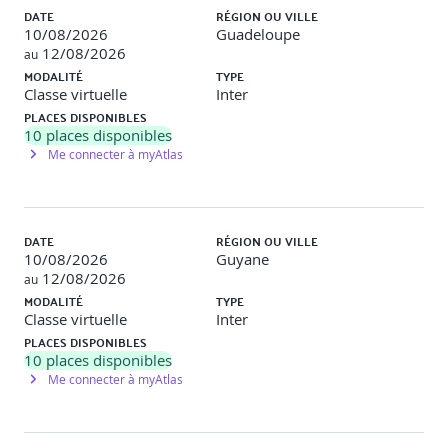
DATE
RÉGION OU VILLE
Idempotence et retrys
10/08/2026
Guadeloupe
12/08/2026
au
5. Persistances et données distribuées
MODALITÉ
TYPE
Classe virtuelle
Inter
Base de données par microservice
PLACES DISPONIBLES
10
places disponibles
Gestion des transactions distribuées
Me connecter à myAtlas
Patterns Saga et orchestration
Synchronisation des données
DATE
RÉGION OU VILLE
6. Sécurité des microservices
10/08/2026
Guyane
12/08/2026
au
Authentification et autorisation
MODALITÉ
TYPE
Classe virtuelle
Inter
OAuth2, JWT et gestion des rôles
PLACES DISPONIBLES
10
places disponibles
Sécurisation des communications
Me connecter à myAtlas
Bonnes pratiques de durcissement
7. Tests et qualité