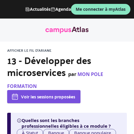
Actualités
Agenda
Me connecter à myAtlas
AFFICHER LE FIL D'ARIANE
13 - Développer des
microservices
par
MON POLE
FORMATION
Voir les sessions proposées
Quelles sont les branches
professionnelles éligibles à ce module ?
À Statut
Banque
Banque populaire