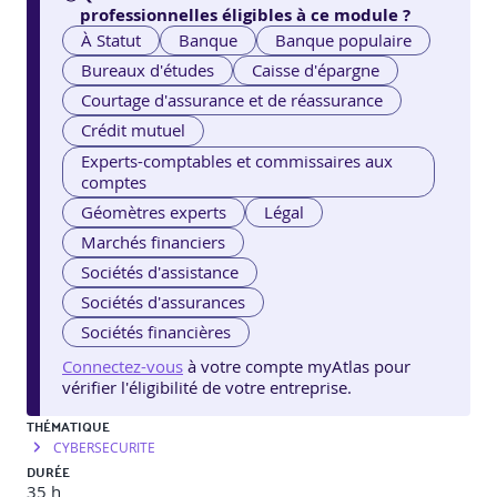
professionnelles éligibles à ce module ?
À Statut
Banque
Banque populaire
Bureaux d'études
Caisse d'épargne
Courtage d'assurance et de réassurance
Crédit mutuel
Experts-comptables et commissaires aux
comptes
Géomètres experts
Légal
Marchés financiers
Sociétés d'assistance
Sociétés d'assurances
Sociétés financières
Connectez-vous
à votre compte myAtlas pour
vérifier l'éligibilité de votre entreprise.
THÉMATIQUE
CYBERSECURITE
DURÉE
35 h