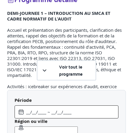
DEMI-JOURNEE 1 – INTRODUCTION AU SMCA ET
CADRE NORMATIF DE L’AUDIT
Accueil et présentation des participants, clarification des
attentes, rappel des objectifs de la formation et de la
certification PECB, positionnement du rôle d’auditeur.
Rappel des fondamentaux : continuité d’activité, PCA,
PRA, BIA, RTO, RPO, structure de la norme ISO
22301:2019 et liens avec ISO 22313, ISO 27031, ISO
31000. Introduction aux normes d’audit ISO 19011 et
Voir tout le
ISO/IEC 17021, exigences légales sectorielles, éthique et
programme
impartialité.
Activités : icebreaker sur expériences d’audit, exercice
d’association clauses/exemples, quiz interactif.
Période
DEMI-JOURNEE 2 – PRINCIPES ET TYPES D’AUDIT
APPLIQUES AU SMCA
Étude des principes d’audit (intégrité, indépendance,
Région ou ville
preuves, approche par les risques) et de leur rôle dans
l’amélioration continue. Différenciation entre audits