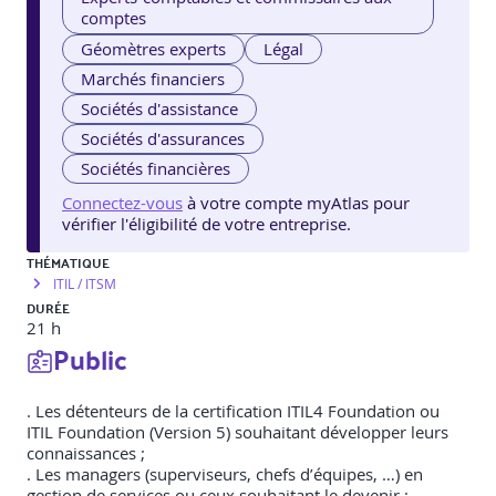
comptes
Géomètres experts
Légal
Marchés financiers
Sociétés d'assistance
Sociétés d'assurances
Sociétés financières
Connectez-vous
à votre compte myAtlas pour
vérifier l'éligibilité de votre entreprise.
THÉMATIQUE
ITIL / ITSM
DURÉE
21 h
Public
. Les détenteurs de la certification ITIL4 Foundation ou
ITIL Foundation (Version 5) souhaitant développer leurs
connaissances ;
. Les managers (superviseurs, chefs d’équipes, …) en
gestion de services ou ceux souhaitant le devenir ;