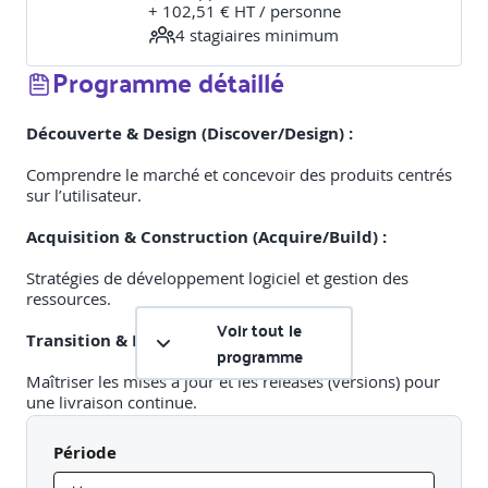
+ 102,51 € HT / personne
4
stagiaire
s
minimum
Programme détaillé
Découverte & Design (Discover/Design) :
Comprendre le marché et concevoir des produits centrés
sur l’utilisateur.
Acquisition & Construction (Acquire/Build) :
Stratégies de développement logiciel et gestion des
ressources.
Voir tout le
Transition & Déploiement :
programme
Maîtriser les mises à jour et les releases (versions) pour
une livraison continue.
Opérations & Livraison (Operate/Deliver) :
Période
S’assurer que le produit tient ses promesses de