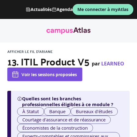
Actualités
Agenda
Me connecter à myAtlas
AFFICHER LE FIL D'ARIANE
13. ITIL Product V5
par
LEARNEO
Voir les sessions proposées
Quelles sont les branches
professionnelles éligibles à ce module ?
À Statut
Banque
Bureaux d'études
Courtage d'assurance et de réassurance
Économistes de la construction
Experts-comptables et commissaires aux