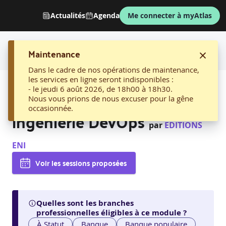
Actualités
Agenda
Me connecter à myAtlas
Maintenance
Dans le cadre de nos opérations de maintenance,
les services en ligne seront indisponibles :
AFFICHER LE FIL D'ARIANE
- le jeudi 6 août 2026, de 18h00 à 18h30.
13. Microsoft Azure
Nous vous prions de nous excuser pour la gêne
occasionnée.
ingénierie DevOps
par
EDITIONS
ENI
Voir les sessions proposées
Quelles sont les branches
professionnelles éligibles à ce module ?
À Statut
Banque
Banque populaire