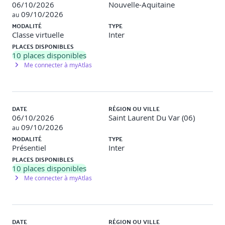
06/10/2026
Nouvelle-Aquitaine
Créer et gérer l'infrastructure de service
09/10/2026
au
Kubernetes
MODALITÉ
TYPE
Classe virtuelle
Inter
Outils tiers d'Infrastructure-as-Code disponibles
PLACES DISPONIBLES
avec Azure
10
places disponibles
Me connecter à myAtlas
Implémenter la conformité et la sécurité dans
l'infrastructure
Recommander et concevoir des mécanismes de
retour du système
DATE
RÉGION OU VILLE
06/10/2026
Saint Laurent Du Var (06)
Optimiser les mécanismes de retour
09/10/2026
au
MODALITÉ
TYPE
Présentiel
Inter
PLACES DISPONIBLES
10
places disponibles
Me connecter à myAtlas
DATE
RÉGION OU VILLE