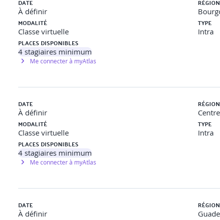
DATE
RÉGION
À définir
Bourg
e Câbles"
MODALITÉ
TYPE
Classe virtuelle
Intra
"
PLACES DISPONIBLES
4
stagiaires minimum
Me connecter à myAtlas
DATE
RÉGION
quipements Électrique", Appareils et "Luminaires" : config
À définir
Centre
MODALITÉ
TYPE
Classe virtuelle
Intra
t Électrique"
PLACES DISPONIBLES
4
stagiaires minimum
Me connecter à myAtlas
s"
que"
DATE
RÉGION
À définir
Guade