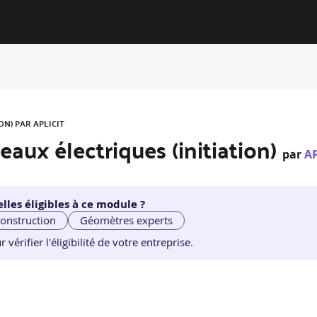
ON) PAR APLICIT
eaux électriques (initiation)
par
AP
lles éligibles à ce module ?
construction
Géomètres experts
érifier l'éligibilité de votre entreprise.