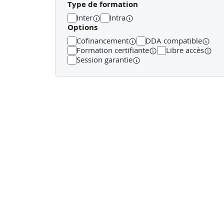
Type de formation
· Les limites d'Espaces
Inter
Intra
Options
· Les séparateurs d'Espaces
Cofinancement
DDA compatible
· Attribution des noms d'Espaces
Formation certifiante
Libre accès
Session garantie
· Création de Zones HVAC
· Les propriétés de Zone HVAC
Outils de base Electricité : configurer un ga
· Les Chemins de Câbles
· Les Fourreaux
· Les Conduits parallèles
· Les raccords de Chemins de Câbles
· Les raccords de Fourreaux
· Les Fils