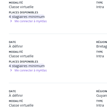
MODALITÉ
TYPE
Classe virtuelle
Intra
PLACES DISPONIBLES
et paramétrer les familles ELEC
4
stagiaires minimum
Me connecter à myAtlas
 paramétrer les familles ELEC
ire des vues 2D/3D, des légendes, des nomenclatures et des
DATE
RÉGION
es modèles et exporter les quantités (Excel/CSV/IFC) pour l
À définir
Breta
MODALITÉ
TYPE
Classe virtuelle
Intra
PLACES DISPONIBLES
4
stagiaires minimum
Me connecter à myAtlas
DATE
RÉGION
À définir
Guyan
MODALITÉ
TYPE
Classe virtuelle
Intra