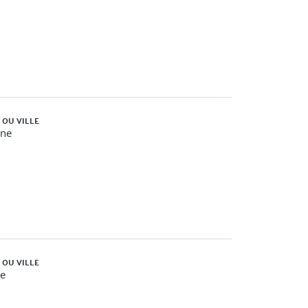
 détails
 OU VILLE
es autres disciplines
gne
 OU VILLE
e