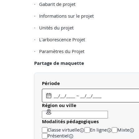
· Gabarit de projet
· Informations sur le projet
· Unités du projet
· L'arborescence Projet
· Paramètres du Projet
Partage de maquette
· Modèles liés
Période
· Coordination multidisciplinaire
· Copier / Contrôler
Région ou ville
Espaces & Zones HVAC : modéliser des objets
Modalités pédagogiques
· Création d'Espace
Classe virtuelle
En ligne
Mixte
· Propriétés d'Espace
Présentiel