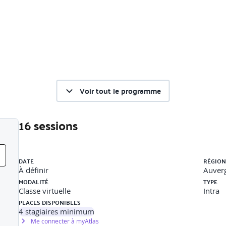
Voir tout le programme
16 sessions
Liste des sessions
DATE
RÉGION
À définir
Auver
 CVC – Plomberie
MODALITÉ
TYPE
Classe virtuelle
Intra
PLACES DISPONIBLES
4
stagiaires minimum
Me connecter à myAtlas