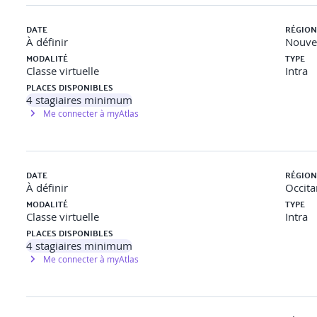
DATE
RÉGION
À définir
Nouvel
MODALITÉ
TYPE
Classe virtuelle
Intra
PLACES DISPONIBLES
4
stagiaires minimum
Me connecter à myAtlas
DATE
RÉGION
À définir
Occita
MODALITÉ
TYPE
Classe virtuelle
Intra
PLACES DISPONIBLES
4
stagiaires minimum
Me connecter à myAtlas
ils", "Chemins de Câbles" et "Fourreaux" : configurer un ga