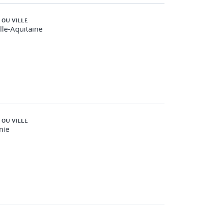
 OU VILLE
le-Aquitaine
 OU VILLE
nie
barit et paramétrer les familles ELEC