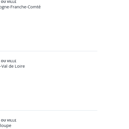
 OU VILLE
ogne-Franche-Comté
 OU VILLE
urer un gabarit et paramétrer les familles
-Val de Loire
 OU VILLE
loupe