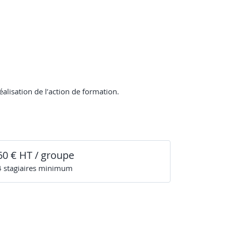
éalisation de l’action de formation.
60 € HT / groupe
4
stagiaire
s
minimum