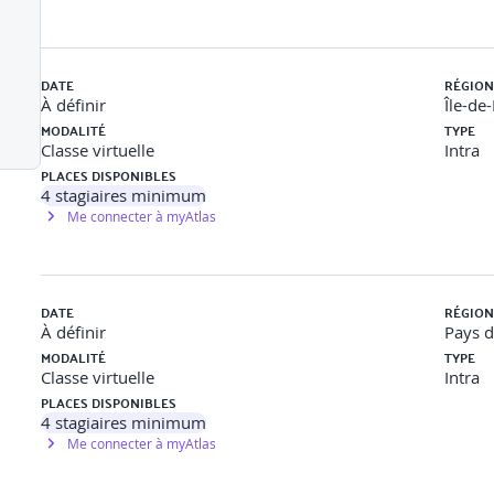
DATE
RÉGION
À définir
Île-de
MODALITÉ
TYPE
Classe virtuelle
Intra
PLACES DISPONIBLES
4
stagiaires minimum
Me connecter à myAtlas
barit et paramétrer les familles ELEC
DATE
RÉGION
À définir
Pays d
MODALITÉ
TYPE
Classe virtuelle
Intra
PLACES DISPONIBLES
4
stagiaires minimum
Me connecter à myAtlas