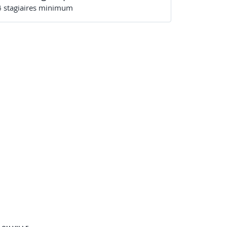
4
stagiaire
s
minimum