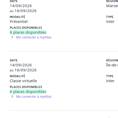
DATE
RÉGION
(querySelector, textContent, classList)
14/09/2026
Marsei
16/09/2026
au
MODALITÉ
TYPE
Présentiel
Inter
PLACES DISPONIBLES
6
places disponibles
Me connecter à myAtlas
cran (window.innerWidth)
DATE
RÉGION
(via classList)
14/09/2026
Île-de
16/09/2026
au
MODALITÉ
TYPE
Classe virtuelle
Inter
PLACES DISPONIBLES
6
places disponibles
Me connecter à myAtlas