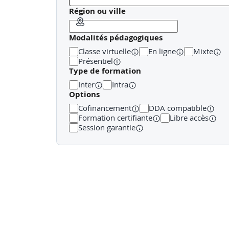
Fonctions
Région ou ville
Tableaux
Modalités pédagogiques
Classe virtuelle
En ligne
Mixte
Mises en pratique :
Présentiel
Type de formation
Schématisation de snippets simples
Écriture et utilisation de fonctions
Inter
Intra
Manipulation de tableaux
Options
Cofinancement
DDA compatible
Jour 2 : JavaScript dans le navigateur
Formation certifiante
Libre accès
Session garantie
La fenêtre
Propriétés classiques
Méthodes classiques (setTimeout, setInter
Le DOM
Description
Analyse du DOM via code
Modification du DOM via code