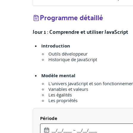
Programme détaillé
Jour 1 : Comprendre et utiliser JavaScript
Introduction
Outils développeur
Historique de JavaScript
Modèle mental
L'univers JavaScript et son fonctionneme
Variables et valeurs
Les égalités
Les propriétés
Syntaxe JS
Période
Assignations avec const et let
Boucles et conditions