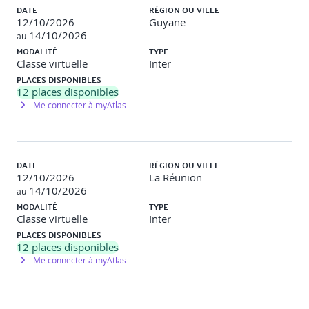
différents champs de saisie (texte, sélection, bouton) Gestion
DATE
RÉGION OU VILLE
de l’interactivité avec JavaScript, affichage des évènements
12/10/2026
Guyane
sur la console
14/10/2026
au
MODALITÉ
TYPE
Classe virtuelle
Inter
Le langage JavaScript
PLACES DISPONIBLES
12
places disponibles
Introduction au langage JavaScript, présentation
Me connecter à myAtlas
d'exemples simples, les versions de JavaScript, JavaScript
embarqué dans les pages HTML
La grammaire du langage, les variables, les types de
DATE
RÉGION OU VILLE
données, les opérateurs, les instructions, les structures de
12/10/2026
La Réunion
programmation, la définition et l'utilisation de fonctions
14/10/2026
au
MODALITÉ
TYPE
Les objets et leurs utilisations en JavaScript, les dialogues
Classe virtuelle
Inter
avec l'utilisateur, les tableaux, la gestion des événements
PLACES DISPONIBLES
et les différences selon les navigateurs, les objets
12
places disponibles
prédéfinis
Me connecter à myAtlas
Les pièges classiques en JavaScript