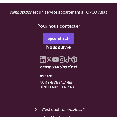
Pourquoi AJAX (Asynchronous Javascript And Xml ) ?
campusAtlas
est un service appartenant à l'OPCO Atlas
XMLHttpRequest
Pour nous contacter
Méthodes et en-têtes http
Récupération de contenus HTML, XML ou JSON
opco-atlas.fr
Nous suivre
Consommer un web Service en Javascript
Travaux pratiques
campusAtlas
c'est
Objectif
: Dialoguer avec le serveur sans recharger la page
49 926
Description
: On alimente les titres des couvertures du TP
NOMBRE DE SALARIÉS
précédent par un appel à un Web Service
BÉNÉFICIAIRES EN 2024
Responsive Design
C'est quoi
campusAtlas
?
Les requêtes de média (Media Queries)