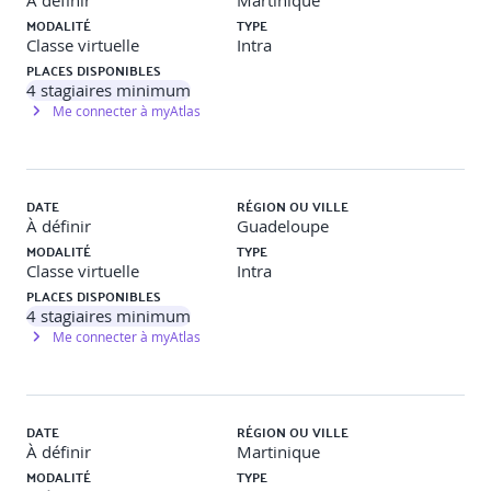
À définir
Martinique
MODALITÉ
TYPE
Interactivité, contrôle et transformation des pages HTML
Classe virtuelle
Intra
PLACES DISPONIBLES
L'objet Form
4
stagiaires minimum
Me connecter à myAtlas
Contrôle des données saisies dans un formulaire
Gestion des contenus des champs de saisie
DATE
RÉGION OU VILLE
Formulaire dynamique
À définir
Guadeloupe
MODALITÉ
TYPE
Travaux pratiques
Classe virtuelle
Intra
PLACES DISPONIBLES
Objectif
: Savoir gérer les objets JavaScript et les objets HTML
4
stagiaires minimum
Me connecter à myAtlas
Description
: Création de formulaire et de panier d’achat
J3
DATE
RÉGION OU VILLE
À définir
Martinique
MODALITÉ
TYPE
Manipulation de la page (DOM)