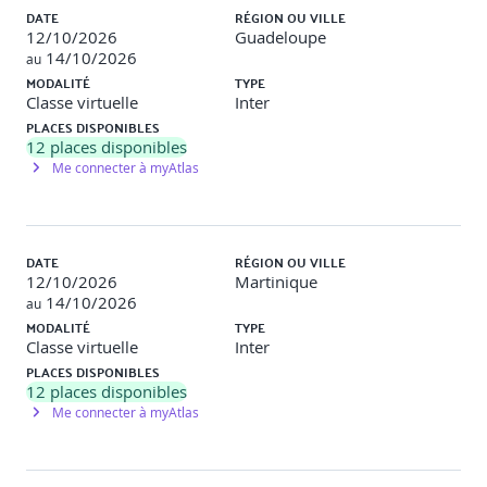
Travaux pratiques
DATE
RÉGION OU VILLE
12/10/2026
Guadeloupe
Objectif
: Effectuer son premier développement en
14/10/2026
au
JavaScript
MODALITÉ
TYPE
Classe virtuelle
Inter
Description
: Création d’un premier script permettant de
PLACES DISPONIBLES
saisir des nombres et d’afficher en temps-réel la moyenne, le
12
places disponibles
plus grand, le plus petit, etc.
Me connecter à myAtlas
J2
DATE
RÉGION OU VILLE
Les objets du langage JavaScript
12/10/2026
Martinique
14/10/2026
au
MODALITÉ
TYPE
Gestion des chaînes de caractères à travers l'objet String
Classe virtuelle
Inter
PLACES DISPONIBLES
Les principales fonctions mathématiques dans l'objet
12
places disponibles
Math
Me connecter à myAtlas
Manipulation des dates via l'objet Date
Manipulation des tableaux via l'objet Array