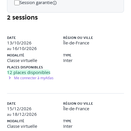
Session garantie
Conception d’une solution de stockage non
2 sessions
relationnel
Conception d’une solution de stockage relationnel
Conception d’une solution d’intégration de données
Liste des sessions
Lab : Études de cas
DATE
RÉGION OU VILLE
13/10/2026
Île-de-France
16/10/2026
au
Après avoir terminé ce module, vous serez capable de :
MODALITÉ
TYPE
Classe virtuelle
Inter
Concevoir une solution de stockage non relationnel.
PLACES DISPONIBLES
Concevoir une solution de stockage relationnel.
12
places disponibles
Concevoir une solution d’intégration de données.
Me connecter à myAtlas
MODULE 3 : CONCEPTION DE SOLUTIONS
DATE
RÉGION OU VILLE
D’ARCHITECTURE D’APPLICATIONS, D’ACCÈS ET
15/12/2026
Île-de-France
DE MONITORING
18/12/2026
au
MODALITÉ
TYPE
Classe virtuelle
Inter
Dans ce module, vous allez découvrir des solutions