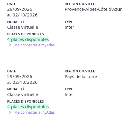
Méthodes et moyens pédagogiques
DATE
RÉGION OU VILLE
29/09/2026
Provence-Alpes-Côte d'Azur
02/10/2026
au
Animation de la formation en français. Support de cours
MODALITÉ
TYPE
officiel au format numérique et en anglais. Bonne
Classe virtuelle
Inter
compréhension de l'anglais à l'écrit.
PLACES DISPONIBLES
4
places disponibles
Me connecter à myAtlas
Modalités d'évaluation
Le formateur évalue la progression pédagogique du
participant tout au long de la formation au moyen de
DATE
RÉGION OU VILLE
QCM, mises en situation, travaux pratiques…
29/09/2026
Pays de la Loire
02/10/2026
au
Le participant complète également un test de
MODALITÉ
TYPE
positionnement en amont et en aval pour valider les
Classe virtuelle
Inter
PLACES DISPONIBLES
4
places disponibles
Me connecter à myAtlas
Programme détaillé de la formation :