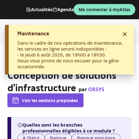
Actualités
Agenda
Me connecter à myAtlas
Maintenance
Dans le cadre de nos opérations de maintenance,
les services en ligne seront indisponibles :
AFFICHER LE FIL D'ARIANE
- le jeudi 6 août 2026, de 18h00 à 18h30.
14. Microsoft Azure
Nous vous prions de nous excuser pour la gêne
occasionnée.
Conception de solutions
d'infrastructure
par
ORSYS
Voir les sessions proposées
Quelles sont les branches
professionnelles éligibles à ce module ?
À Statut
Banque
Banque populaire