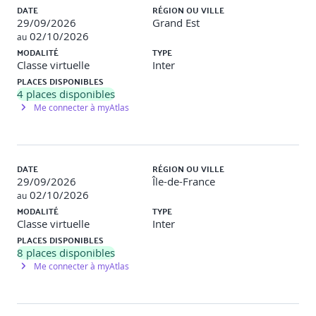
DATE
RÉGION OU VILLE
29/09/2026
Grand Est
1. Prérequis pour l’architecture Microsoft Azure
02/10/2026
au
MODALITÉ
TYPE
Décrire les composants architecturaux de base
Classe virtuelle
Inter
d’Azure.
PLACES DISPONIBLES
Décrire les services de calcul et de mise en réseau
4
places disponibles
Azure.
Décrire les services de stockage Azure.
Me connecter à myAtlas
Décrire l’identité, l’accès et la sécurité dans Azure.
Introduction au Microsoft Cloud Adoption
Framework.
Introduction au Microsoft Azure Well-Architected
DATE
RÉGION OU VILLE
Framework.
29/09/2026
Île-de-France
02/10/2026
au
2.
Concevoir des solutions d’identité, de
MODALITÉ
TYPE
gouvernance et de supervision
Classe virtuelle
Inter
PLACES DISPONIBLES
Concevoir la gouvernance.
8
places disponibles
Concevoir des solutions d’authentification et
Me connecter à myAtlas
d’autorisation.
Concevoir une solution de journalisation et de
supervision des ressources Azure.