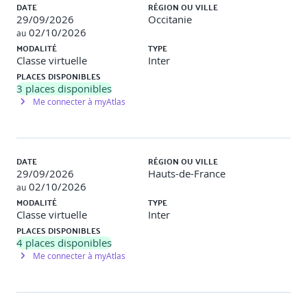
DATE
RÉGION OU VILLE
Public concerné
29/09/2026
Occitanie
02/10/2026
au
MODALITÉ
TYPE
Professionnels IT expérimentés en opérations et
Classe virtuelle
Inter
conception, avec une bonne maîtrise des services Azure :
calcul, réseau, stockage, sécurité et haute disponibilité.
PLACES DISPONIBLES
3
places disponibles
Me connecter à myAtlas
Prérequis
DATE
RÉGION OU VILLE
29/09/2026
Hauts-de-France
Etre certifié Azure Administrator Associate (AZ-104, réf.
02/10/2026
au
AZC). Connaissances solides d’Azure et expérience en
MODALITÉ
TYPE
conception de solutions cloud, incluant réseau, sécurité,
Classe virtuelle
Inter
identité et gouvernance.
PLACES DISPONIBLES
Vous recevrez par mail des informations permettant de
4
places disponibles
vérifier vos prérequis avant la formation.
Me connecter à myAtlas