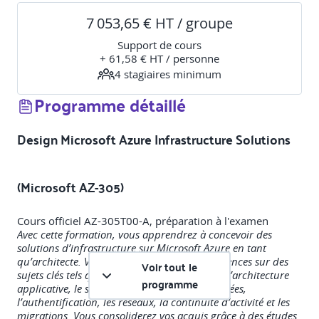
7 053,65 € HT / groupe
Support de cours
+ 61,58 € HT / personne
4
stagiaire
s
minimum
Programme détaillé
Design Microsoft Azure Infrastructure Solutions
(Microsoft AZ-305)
Avec cette formation, vous apprendrez à concevoir des
solutions d’infrastructure sur Microsoft Azure en tant
qu’architecte. Vous développerez vos compétences sur des
Voir tout le
sujets clés tels que la gouvernance, le calcul, l’architecture
programme
applicative, le stockage, l’intégration de données,
l’authentification, les réseaux, la continuité d’activité et les
migrations. Vous consoliderez vos acquis grâce à des études