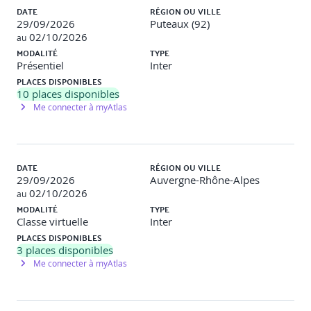
3.Concevoir des solutions de continuité d’activité
DATE
RÉGION OU VILLE
29/09/2026
Puteaux (92)
Décrire les stratégies de haute disponibilité et de
02/10/2026
au
reprise après sinistre.
MODALITÉ
TYPE
Concevoir une solution de sauvegarde et de reprise
Présentiel
Inter
après sinistre.
PLACES DISPONIBLES
10
places disponibles
4.Concevoir des solutions de stockage de données
Me connecter à myAtlas
Concevoir une solution de stockage pour les données
non relationnelles.
Concevoir une solution de stockage pour les données
relationnelles.
DATE
RÉGION OU VILLE
Concevoir une intégration de données.
29/09/2026
Auvergne-Rhône-Alpes
02/10/2026
au
5. Concevoir des solutions d’infrastructure Azure
MODALITÉ
TYPE
Classe virtuelle
Inter
Concevoir une solution de calcul Azure.
PLACES DISPONIBLES
Concevoir une architecture applicative.
3
places disponibles
Concevoir des solutions réseau.
Me connecter à myAtlas
Concevoir des migrations.