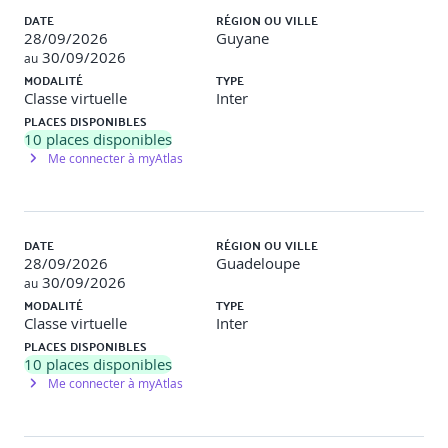
DATE
RÉGION OU VILLE
Création des composants et services
28/09/2026
Guyane
30/09/2026
au
Intégration API, routing, formulaires
MODALITÉ
TYPE
Classe virtuelle
Inter
Finalisation, optimisation et soutenance du projet
PLACES DISPONIBLES
10. Synthèse & évaluation
10
places disponibles
Me connecter à myAtlas
Quiz de validation des acquis
Autoévaluation
DATE
RÉGION OU VILLE
Retour sur les bonnes pratiques Angular
28/09/2026
Guadeloupe
30/09/2026
au
Évaluation finale via projet complet + soutenance
MODALITÉ
TYPE
Classe virtuelle
Inter
PLACES DISPONIBLES
10
places disponibles
Me connecter à myAtlas