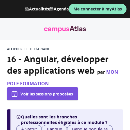
Actualités
Agenda
Me connecter à myAtlas
AFFICHER LE FIL D'ARIANE
16 - Angular, développer
des applications web
par
MON
POLE FORMATION
Voir les sessions proposées
Quelles sont les branches
professionnelles éligibles à ce module ?
À Statut
Banque
Banque populaire