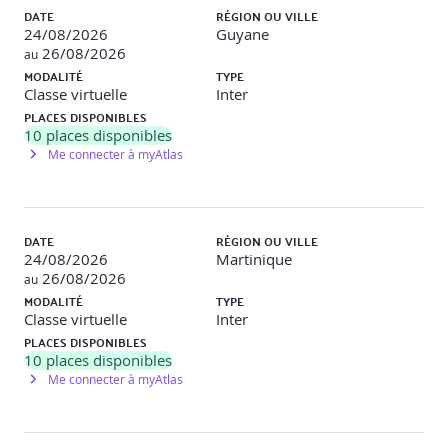
Injection de dépendance
DATE
RÉGION OU VILLE
24/08/2026
Guyane
Organisation de la logique métier
26/08/2026
au
MODALITÉ
TYPE
5. Gestion des données & API REST
Classe virtuelle
Inter
PLACES DISPONIBLES
HTTPClient : requêtes GET, POST, PUT, DELETE
10
places disponibles
Me connecter à myAtlas
Gestion des erreurs et observables
Introduction à RxJS
Manipulation de données et flux asynchrones
DATE
RÉGION OU VILLE
24/08/2026
Martinique
6. Routing & navigation
26/08/2026
au
MODALITÉ
TYPE
Mise en place du routage
Classe virtuelle
Inter
PLACES DISPONIBLES
Navigation entre pages et paramètres de routes
10
places disponibles
Me connecter à myAtlas
Routes imbriquées et lazy loading
Guards & sécurisation des routes