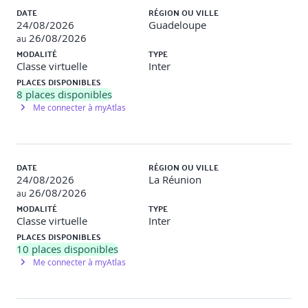
7. Formulaires & validation
DATE
RÉGION OU VILLE
24/08/2026
Guadeloupe
Formulaires template-driven
26/08/2026
au
MODALITÉ
TYPE
Formulaires réactifs (Reactive Forms)
Classe virtuelle
Inter
PLACES DISPONIBLES
Validation et messages d’erreurs
8
places disponibles
Me connecter à myAtlas
Soumission et traitement des données
8. Tests & optimisation
DATE
RÉGION OU VILLE
Introduction aux tests unitaires Angular
24/08/2026
La Réunion
26/08/2026
Tests de composants et services
au
MODALITÉ
TYPE
Bonnes pratiques de performance
Classe virtuelle
Inter
PLACES DISPONIBLES
Débogage avec Angular DevTools
10
places disponibles
Me connecter à myAtlas
9. Projet fil rouge
Définition du besoin et maquettage