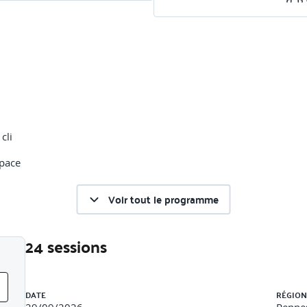
cli
space
Voir tout le programme
24 sessions
n structuration projet application/librairies
Liste des sessions
 de 2 applications backoffice, public. Création de librairie
DATE
RÉGION