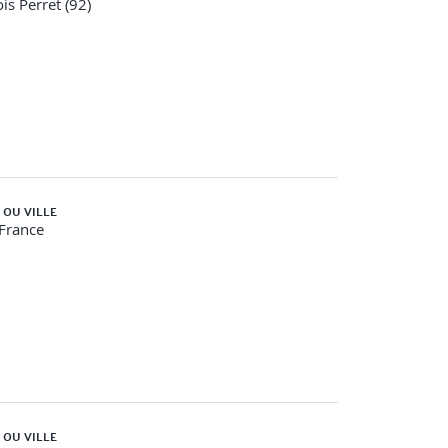
ois Perret (92)
ique, Amélioration de la détection de changement
 OU VILLE
-France
 OU VILLE