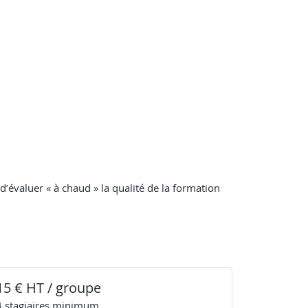
 d’évaluer « à chaud » la qualité de la formation
15 € HT / groupe
4
stagiaire
s
minimum