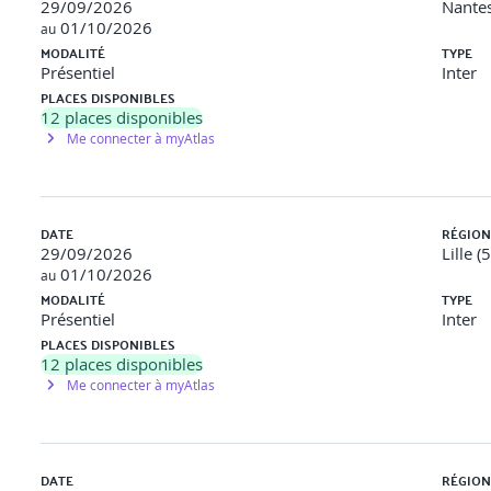
29/09/2026
Nantes
 et précharger les données avec Resolve
01/10/2026
au
MODALITÉ
TYPE
es routes backoffice, préchargement
Présentiel
Inter
PLACES DISPONIBLES
12
places disponibles
Me connecter à myAtlas
ular avec la plateforme @ngr
DATE
RÉGION
29/09/2026
Lille (
01/10/2026
au
MODALITÉ
TYPE
ts
Présentiel
Inter
PLACES DISPONIBLES
ives allégées
12
places disponibles
Me connecter à myAtlas
clencher des effets asynchrones
DATE
RÉGION