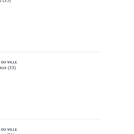
 (35)
 OU VILLE
ux (33)
ou en alternative à RxJS
, mise en place du PreloadAllModules, Lazy-
 OU VILLE