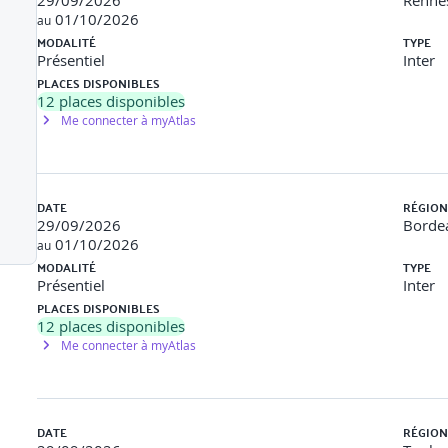
29/09/2026
Rennes
é
01/10/2026
au
MODALITÉ
TYPE
Présentiel
Inter
e de l’application
PLACES DISPONIBLES
12
places disponibles
ion (lazy loading avec les routes)
Me connecter à myAtlas
adAllModules et autres options
DATE
RÉGION
hangeDetectorRef, NgZone)
29/09/2026
Bordea
01/10/2026
au
velle approche pour gérer les changements d’état, en complément 
MODALITÉ
TYPE
Présentiel
Inter
PLACES DISPONIBLES
12
places disponibles
Me connecter à myAtlas
 fonctionnels, implémentation du loadChildren pour chaque module
DATE
RÉGION