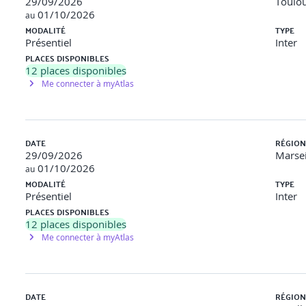
29/09/2026
Toulou
01/10/2026
au
MODALITÉ
TYPE
Présentiel
Inter
ngular
PLACES DISPONIBLES
12
places disponibles
 pour et *ngFor
Me connecter à myAtlas
es de performance
DATE
RÉGION
29/09/2026
Marsei
01/10/2026
au
ynchrones
MODALITÉ
TYPE
Présentiel
Inter
PLACES DISPONIBLES
12
places disponibles
Me connecter à myAtlas
. Contrôler les souscriptions.
DATE
RÉGION