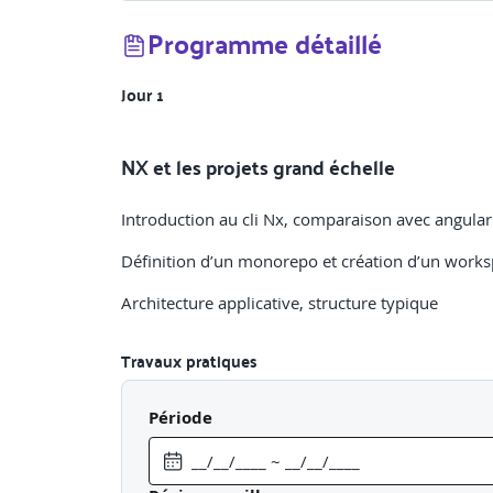
Programme détaillé
Jour 1
NX et les projets grand échelle
Introduction au cli Nx, comparaison avec angular 
Définition d’un monorepo et création d’un work
Architecture applicative, structure typique
Travaux pratiques
Objectif
: Comprendre l’intérêt d’un monorepo et d’u
Période
Description
: Création d’un workspace avec Nx, ajout