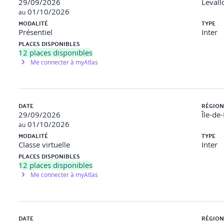
29/09/2026
Levall
trackBy, gestion du loading avec async pipe. Désabonnement automat
01/10/2026
au
MODALITÉ
TYPE
Présentiel
Inter
PLACES DISPONIBLES
12
places disponibles
Me connecter à myAtlas
gation dans Angular
DATE
RÉGION
 préalable de données (Resolve)
29/09/2026
Île-de
01/10/2026
au
ants de routes)
MODALITÉ
TYPE
Classe virtuelle
Inter
Child
PLACES DISPONIBLES
12
places disponibles
Me connecter à myAtlas
DATE
RÉGION