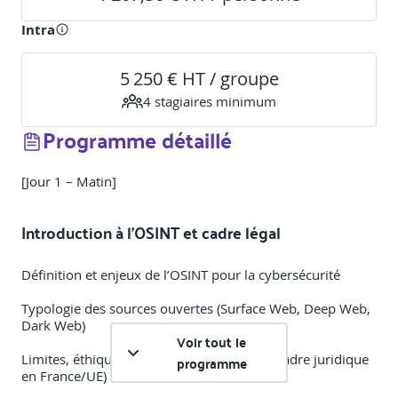
Intra
5 250 € HT / groupe
4
stagiaire
s
minimum
Programme détaillé
[Jour 1 – Matin]
Introduction à l’OSINT et cadre légal
Définition et enjeux de l’OSINT pour la cybersécurité
Typologie des sources ouvertes (Surface Web, Deep Web,
Dark Web)
Voir tout le
Limites, éthique et aspects légaux (RGPD, cadre juridique
programme
en France/UE)