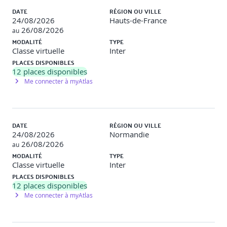
Atelier pratique
: Extraire et analyser des métadonnées
d’un jeu de documents.
DATE
RÉGION OU VILLE
24/08/2026
Hauts-de-France
26/08/2026
au
MODALITÉ
TYPE
[Jour 2 – Matin]
Classe virtuelle
Inter
PLACES DISPONIBLES
12
places disponibles
OSINT sur les infrastructures techniques
Me connecter à myAtlas
WHOIS, DNS, Shodan, Censys, Hunter.io, Leak
LookerExploration des réseaux et sous-domaines
DATE
RÉGION OU VILLE
24/08/2026
Normandie
Cartographie des infrastructures exposées
26/08/2026
au
MODALITÉ
TYPE
Atelier pratique
: Identification des services exposés
Classe virtuelle
Inter
d’une cible fictive avec Shodan/Censys.
PLACES DISPONIBLES
12
places disponibles
Me connecter à myAtlas
[Jour 2 – Après-midi]