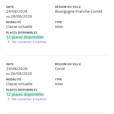
DATE
RÉGION OU VILLE
Utilisation d’IA (LLMs, NLP) pour filtrer, catégoriser et
24/08/2026
Bourgogne-Franche-Comté
prioriser des données
26/08/2026
au
MODALITÉ
TYPE
Cas pratique avancé : filtrer un dump de données
Classe virtuelle
Inter
(CSV/JSON) avec un LLM et générer un tableau
depriorisation
PLACES DISPONIBLES
12
places disponibles
Discussion : limites, biais et sécurité des données confiées
Me connecter à myAtlas
à l’IA
Utiliser des outils d’intelligence artificielle pour
automatiser, filtrer et analyser des données issues de
DATE
RÉGION OU VILLE
sources ouvertes
24/08/2026
Corse
26/08/2026
au
Exercice pratique
: Automatiser une recherche OSINT et
MODALITÉ
TYPE
générer un résumé avec l’IA.
Classe virtuelle
Inter
PLACES DISPONIBLES
12
places disponibles
[Jour 3 – Matin]
Me connecter à myAtlas
Intégration de l’OSINT dans un cadre