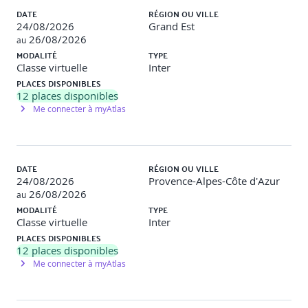
Archivage et préservation des preuves (hash, outils de
DATE
RÉGION OU VILLE
capture)
24/08/2026
Grand Est
26/08/2026
au
Maîtriser les outils et techniques pour la collecte
MODALITÉ
TYPE
d’informations
Classe virtuelle
Inter
PLACES DISPONIBLES
Exercice pratique
: Recherche d’informations sensibles
12
places disponibles
sur une entreprise fictive.
Me connecter à myAtlas
DATE
RÉGION OU VILLE
Outils de base pour l’OSINT
24/08/2026
Provence-Alpes-Côte d'Azur
26/08/2026
au
MODALITÉ
TYPE
Navigateurs sécurisés et extensions utiles
Classe virtuelle
Inter
PLACES DISPONIBLES
Collecte sur réseaux sociaux (Facebook, LinkedIn,
12
places disponibles
Twitter/X, Instagram)
Me connecter à myAtlas
Métadonnées (images, documents, fichiers PDF)