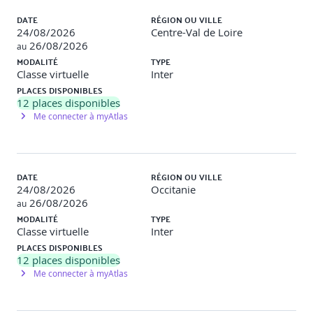
opérationnel
DATE
RÉGION OU VILLE
24/08/2026
Centre-Val de Loire
26/08/2026
Rôle de l’OSINT dans un SOC et pour un RSSI
au
MODALITÉ
TYPE
Cas d’usage : investigations internes, Threat Hunting,
Classe virtuelle
Inter
veille concurrentielle, gestion de crise(cyberattaque, fuite
PLACES DISPONIBLES
de données)
12
places disponibles
Me connecter à myAtlas
Formats de reporting OSINT et communication adaptée
(RSSI, DG, équipes SOC)
Intégrer l’OSINT dans un cadre opérationnel de sécurité
DATE
RÉGION OU VILLE
24/08/2026
Occitanie
Interopérabilité : intégration OSINT dans un SOC/SIEM/TIP
26/08/2026
au
MODALITÉ
TYPE
Exercice pratique
: Rédiger un mini-rapport OSINT à
Classe virtuelle
Inter
partir d’une collecte réelle.
PLACES DISPONIBLES
12
places disponibles
Me connecter à myAtlas
[Jour 3 – Après-midi]