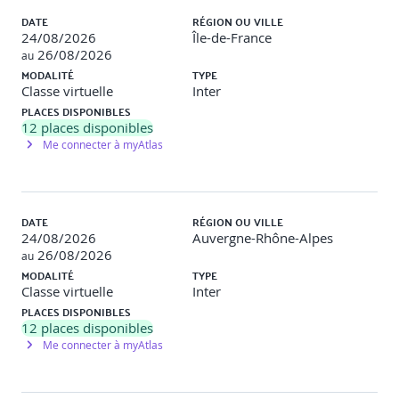
OSINT et Threat Intelligence
DATE
RÉGION OU VILLE
24/08/2026
Île-de-France
26/08/2026
au
Corrélation des données collectées
MODALITÉ
TYPE
Classe virtuelle
Inter
Recoupement avec des bases de leaks et paste sites
PLACES DISPONIBLES
(HaveIBeenPwned, BreachDirectory)
12
places disponibles
Introduction à Maltego et aux graphes relationnels
Me connecter à myAtlas
Savoir collecter, trier et analyser les données recueillies
efficacement
DATE
RÉGION OU VILLE
Atelier pratique
: Créer un graphe relationnel d’une
24/08/2026
Auvergne-Rhône-Alpes
cible à partir de données collectées.
26/08/2026
au
MODALITÉ
TYPE
Classe virtuelle
Inter
PLACES DISPONIBLES
Automatisation de la collecte avec l’IA et scripts
12
places disponibles
Me connecter à myAtlas
Présentation d’outils d’automatisation (TheHarvester,
SpiderFoot HX, recon-ng, 1 TRACE, Maltego)