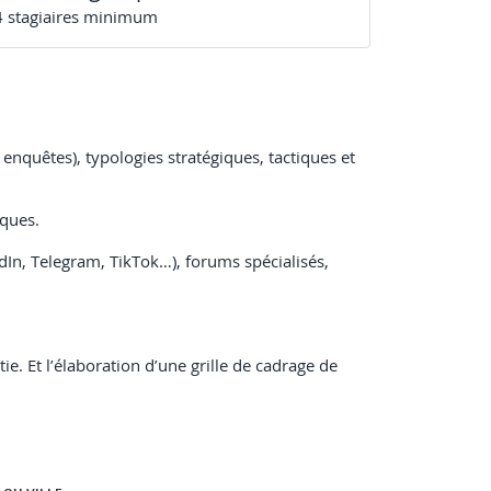
4
stagiaire
s
minimum
 enquêtes), typologies stratégiques, tactiques et
iques.
dIn, Telegram, TikTok…), forums spécialisés,
e. Et l’élaboration d’une grille de cadrage de
et leurs combinaisons.