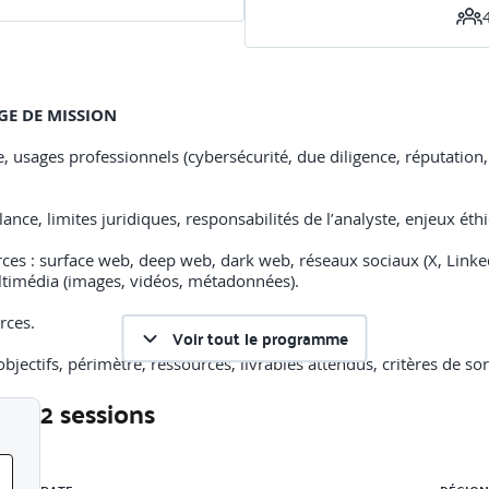
GE DE MISSION
ue, usages professionnels (cybersécurité, due diligence, réputation,
ance, limites juridiques, responsabilités de l’analyste, enjeux éth
urces : surface web, deep web, dark web, réseaux sociaux (X, Linke
ltimédia (images, vidéos, métadonnées).
rces.
Voir tout le programme
ctifs, périmètre, ressources, livrables attendus, critères de sorti
2 sessions
NCEE
Liste des sessions
érateurs Google Dorks (site:, filetype:, inurl:, intitle:, cache:) 