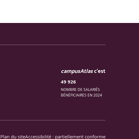
oitables.
ng et nettoyage de données.
s, erreurs et stockage (CSV, JSON). Rappel des
, reconnaissance d’adresses ou identifiants,
campusAtlas
c'est
49 926
NOMBRE DE SALARIÉS
odule NLP de base.
BÉNÉFICIAIRES EN 2024
lusters et mise en contexte opérationnel.
Plan du site
Accessibilité : partiellement conforme
ng analytique (qui, quoi, quand, où, comment).