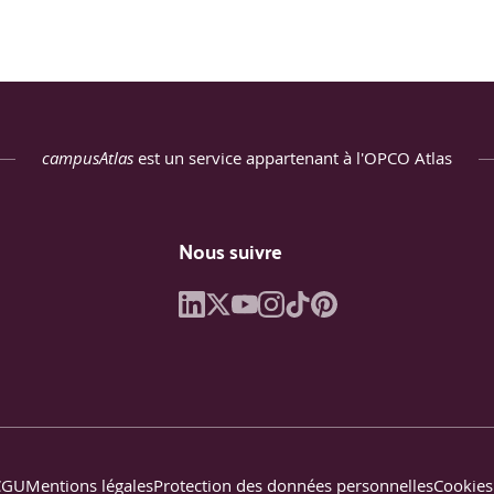
ction et structuration de données, constitution de listes d’IOC expl
on : librairies requests, BeautifulSoup, regex, pandas pour parsi
er/X, VirusTotal, HaveIBeenPwned, Shodan), gestion de clés, quota
campusAtlas
est un service appartenant à l'OPCO Atlas
APIs.
action d’entités nommées (personnes, organisations, domaines, IP)
e sentiments, résumé automatique et scoring de pertinence.
Nous suivre
ions, faux positifs, dépendance à la source).
ser la collecte et le filtrage de données OSINT, enrichi par un m
T OPSEC ANALYSTE
ettoyage, déduplication, scoring de confiance, regroupement en c
CGU
Mentions légales
Protection des données personnelles
Cookies
s, chronologies, heatmaps, matrices, construction d’un storytelli