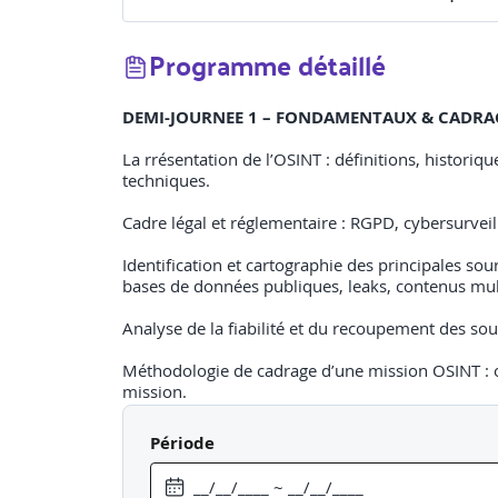
Programme détaillé
DEMI-JOURNEE 1 – FONDAMENTAUX & CADRA
La rrésentation de l’OSINT : définitions, historiq
techniques.
Cadre légal et réglementaire : RGPD, cybersurveill
Identification et cartographie des principales so
bases de données publiques, leaks, contenus mu
Analyse de la fiabilité et du recoupement des sou
Méthodologie de cadrage d’une mission OSINT : obje
mission.
DEMI-JOURNEE 2 – COLLECTE MANUELLE AVA
Période
Les méthodes de recherche avancée sur moteurs : op