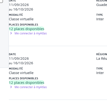
DATE
RÉGION
XT, CNAME), IP lookup et géolocalisation, fingerprinting, bannièr
11/09/2026
Guade
16/10/2026
au
ctures (Shodan, Censys, ZoomEye).
MODALITÉ
TYPE
Classe virtuelle
Inter
e données à partir de profils sociaux, corrélation cross-plateforme
PLACES DISPONIBLES
12
places disponibles
cking, time-stamping, captation de preuves (captures d’écran, has
Me connecter à myAtlas
ublons, traçabilité, et conduite d’une mini-enquête manuelle et c
DATE
RÉGION
OPEN-SOURCE
11/09/2026
La Ré
16/10/2026
INT open source : SpiderFoot (collecte automatisée multi-sources
au
tes), Recon-ng (framework modulaire d’investigation).
MODALITÉ
TYPE
Classe virtuelle
Inter
cialisés : VirusTotal (analyse de hash, domaines, IP), HaveIBeen
PLACES DISPONIBLES
12
places disponibles
Me connecter à myAtlas
 outils (limiter les requêtes, masquer les empreintes techniques).
pologie (IP, domaine, URL, hash, email, certificat, user agent, id