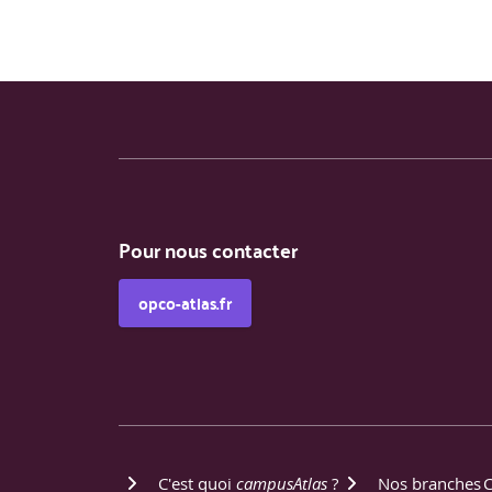
Mise en pratique d’investigations outillées, extra
DEMI-JOURNEE 4 – AUTOMATISATION ET IA
L’introduction à l’automatisation OSINT avec Pyth
Connexion et exploitation d’APIs publiques (Twitt
aspects légaux et des conditions d’utilisation des 
Application de l’IA et du NLP dans l’OSINT : extr
détection d’anomalies et de doublons, analyse d
Pour nous contacter
Étude des limites et biais des modèles (hallucinat
opco-atlas.fr
Conception d’un mini-script Python pour automati
DEMI-JOURNEE 5 – ANALYSE, CORRELATION E
La méthodologie d’analyse des données OSINT : n
C'est quoi
campusAtlas
?
Nos branches
Techniques de visualisation : graphes relationnel