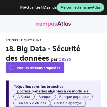
Actualités
Agenda
Me connecter à myAtlas
AFFICHER LE FIL D'ARIANE
18. Big Data - Sécurité
des données
par
ORSYS
Voir les sessions proposées
Quelles sont les branches
professionnelles éligibles à ce module ?
À Statut
Banque
Banque populaire
Bureaux d'études
Caisse d'épargne