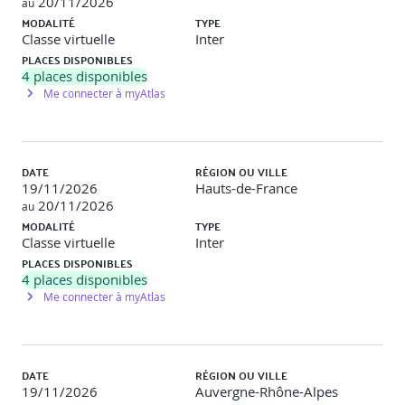
20/11/2026
au
QCM, mises en situation, travaux pratiques…
MODALITÉ
TYPE
Classe virtuelle
Inter
PLACES DISPONIBLES
4
places disponibles
Programme détaillé de la formation :
Me connecter à myAtlas
1. Risques et menaces
DATE
RÉGION OU VILLE
19/11/2026
Hauts-de-France
1/2 jour
20/11/2026
au
MODALITÉ
TYPE
- Introduction à la sécurité. Les sources d’information
Classe virtuelle
Inter
externes incontournables (ANSSI, CLUSIF, ENISA, etc.).
PLACES DISPONIBLES
4
places disponibles
- Etat des lieux de la sécurité informatique.
Me connecter à myAtlas
- Le vocabulaire de la sécurité informatique.
- La classification DICT/P : Disponibilité, Intégrité,
DATE
RÉGION OU VILLE
Confidentialité et Traçabilité/Preuve.
19/11/2026
Auvergne-Rhône-Alpes