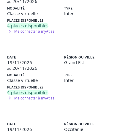
20/11/2026
- Attaques "couches basses". La sécurité sur Hadoop.
au
Intelligence gathering.
MODALITÉ
TYPE
Classe virtuelle
Inter
- Forces et faiblesses du protocole TCP/IP. HTTP :
PLACES DISPONIBLES
protocole exposé (SQL injection,Cross Site Scripting, etc.).
4
places disponibles
Me connecter à myAtlas
- Illustration des attaques de type ARP et IP Spoofing,
TCPSYNflood, SMURF, etc.
- Déni de service et déni de service distribué. DNS :
DATE
RÉGION OU VILLE
attaque Dan Kaminsky. Attaques applicatives.
19/11/2026
Grand Est
20/11/2026
au
Travaux pratiques
MODALITÉ
TYPE
Classe virtuelle
Inter
Installation et utilisation de l'analyseur réseau Wireshark.
Mise en œuvre d'une attaque applicative.
PLACES DISPONIBLES
4
places disponibles
Me connecter à myAtlas
2. Architectures de sécurité menaces
1/2 jour
DATE
RÉGION OU VILLE
19/11/2026
Occitanie
- Quelles architectures pour quels besoins ?