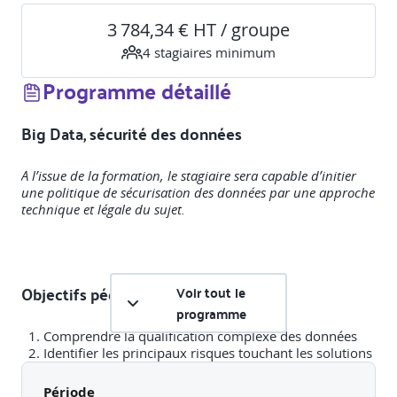
3 784,34 € HT / groupe
4
stagiaire
s
minimum
Programme détaillé
Big Data, sécurité des données
A l’issue de la formation, le stagiaire sera capable d’initier
une politique de sécurisation des données par une approche
technique et légale du sujet.
Objectifs pédagogiques
Voir tout le
programme
Comprendre la qualification complexe des données
Identifier les principaux risques touchant les solutions
de traitement des données massives
Maîtriser le cadre juridique (CNIL et PLA (Privacy Level
Période