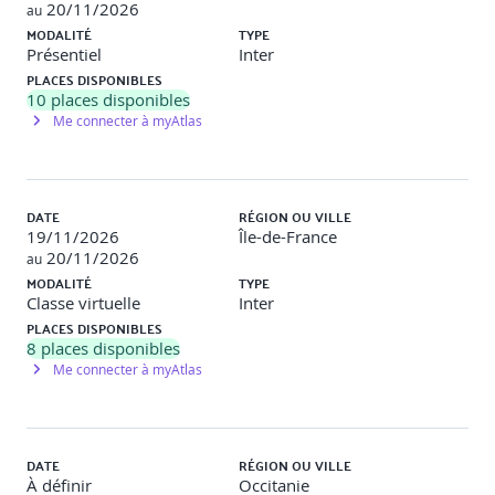
Mise en œuvre d'un proxy Cache/Authentification.
20/11/2026
au
MODALITÉ
TYPE
Présentiel
Inter
PLACES DISPONIBLES
3. Vérifier l'intégrité d'un système
10
places disponibles
Me connecter à myAtlas
3/4 jour
- Les principes de fonctionnement.
- Quels sont les produits disponibles ?
DATE
RÉGION OU VILLE
19/11/2026
Île-de-France
- Présentation de Tripwire ou AIDE (Advanced Intrusion
20/11/2026
au
Detection Environment).
MODALITÉ
TYPE
Classe virtuelle
Inter
- L'audit de vulnérabilités.
PLACES DISPONIBLES
8
places disponibles
- Principes et méthodes et organismes de gestion des
Me connecter à myAtlas
vulnérabilités.
- Site de référence et panorama des outils d'audit.
- Définition d'une politique de sécurité.
DATE
RÉGION OU VILLE
À définir
Occitanie