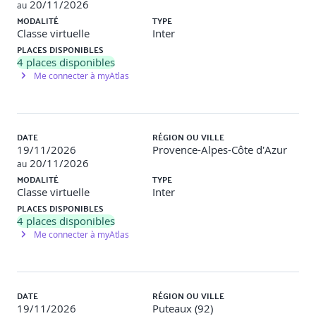
20/11/2026
au
MODALITÉ
TYPE
- Plan d'adressage sécurisé : RFC 1918. Translation
Classe virtuelle
Inter
d'adresses (FTP comme exemple).
PLACES DISPONIBLES
4
places disponibles
- Le rôle des zones démilitarisées (DMZ). Exemples
d'architectures.
Me connecter à myAtlas
- Sécurisation de l'architecture par la virtualisation.
- Firewall : pierre angulaire de la sécurité, firewalls et
DATE
RÉGION OU VILLE
environnements virtuels.
19/11/2026
Provence-Alpes-Côte d'Azur
20/11/2026
au
- Proxy serveur et relais applicatif. Proxy ou firewall :
MODALITÉ
TYPE
concurrence ou complémentarité ?
Classe virtuelle
Inter
PLACES DISPONIBLES
- Evolution technologique des firewalls (Appliance, VPN,
4
places disponibles
IPS,UTM...).
Me connecter à myAtlas
- Reverse proxy, filtrage de contenu, cache et
authentification. Relais SMTP : une obligation ?
Travaux pratiques
DATE
RÉGION OU VILLE
19/11/2026
Puteaux (92)