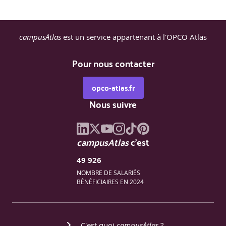
- Quels risques juridiques pour l’entreprise, ses dirigeants,
le RSSI ?
campusAtlas
est un service appartenant à l'OPCO Atlas
Pour nous contacter
opco-atlas.fr
Nous suivre
campusAtlas
c'est
49 926
NOMBRE DE SALARIÉS
BÉNÉFICIAIRES EN 2024
C'est quoi
campusAtlas
?