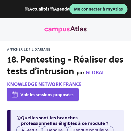
Actualités
Agenda
Me connecter à myAtlas
AFFICHER LE FIL D'ARIANE
18. Pentesting - Réaliser des
tests d'intrusion
par
GLOBAL
KNOWLEDGE NETWORK FRANCE
Voir les sessions proposées
Quelles sont les branches
professionnelles éligibles à ce module ?
À Statut
Banque
Banque populaire