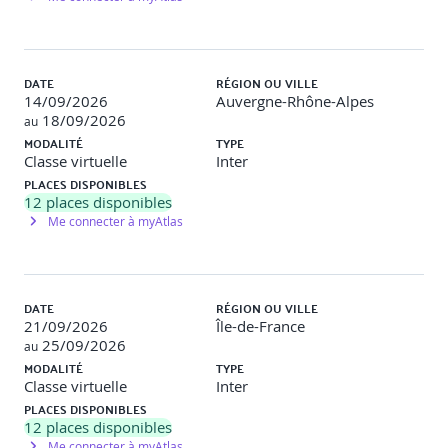
Introduction au framework MITRE ATT&CK
Notions d’ingénierie sociale et exploitation humaine
LAB 3
: Réalisation d’un scan complet sur un
environnement vulnérable + exploitation de scénarios
DATE
RÉGION OU VILLE
MITRE
14/09/2026
Auvergne-Rhône-Alpes
18/09/2026
au
MODALITÉ
TYPE
Journée 4 – Exploitation offensive (Red Teaming)
Classe virtuelle
Inter
:
PLACES DISPONIBLES
12
places disponibles
Module 4 : Exploitation
Me connecter à myAtlas
Techniques d’exploitation selon le type de service :
Web, réseau, OS, AD
Recherche d’exploits : exploit-db, searchsploit
DATE
RÉGION OU VILLE
Introduction à
Metasploit Framework
(modules,
21/09/2026
Île-de-France
payloads, exploit)
25/09/2026
au
Exploits classiques : Buffer overflow, injection,
MODALITÉ
TYPE
mauvaise configuration
Classe virtuelle
Inter
PLACES DISPONIBLES
LAB 4
:
12
places disponibles
Me connecter à myAtlas