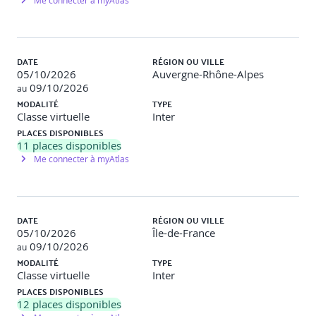
latéral sur un second système
Me connecter à myAtlas
Objectif : compromettre l'AD et récupérer les
données sensibles
Module 6 : Reporting professionnel
DATE
RÉGION OU VILLE
05/10/2026
Auvergne-Rhône-Alpes
Structure d’un rapport technique : vulnérabilités,
09/10/2026
au
preuves, scoring
MODALITÉ
TYPE
Rédaction de la synthèse exécutive (non technique)
Classe virtuelle
Inter
Recommandations correctives
PLACES DISPONIBLES
Atelier : étude critique de rapports types
11
places disponibles
Me connecter à myAtlas
LAB 6
: Rédaction d’un rapport complet basé sur le lab de
pentest réalisé
Présentation orale des rapports en binôme
Feedback croisé entre participants
DATE
RÉGION OU VILLE
05/10/2026
Île-de-France
Clôture de la formation
09/10/2026
au
MODALITÉ
TYPE
Classe virtuelle
Inter
PLACES DISPONIBLES
12
places disponibles