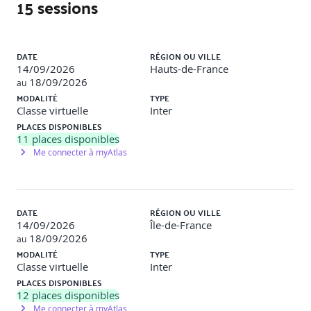
15 sessions
reconnaissance) :
Module 2 : Collecte d’informations
Liste des sessions
DATE
RÉGION OU VILLE
Techniques d’OSINT et outils (theHarvester, Shodan,
14/09/2026
Hauts-de-France
Maltego…)
18/09/2026
au
Reconnaissance passive et active
MODALITÉ
TYPE
Énumération de services : ports, bannières, DNS, AD
Classe virtuelle
Inter
PLACES DISPONIBLES
Analyse Whois, DNSdumpster, Netcraft, etc.
11
places disponibles
Me connecter à myAtlas
LAB 2
: Collecte d’informations sur une cible simulée +
exploration avec outils open source
Journée 3 – Analyse de vulnérabilités et ingénierie
DATE
RÉGION OU VILLE
sociale :
14/09/2026
Île-de-France
18/09/2026
au
MODALITÉ
TYPE
Module 3 : Analyse de vulnérabilités
Classe virtuelle
Inter
PLACES DISPONIBLES
Scan avec Nmap, Nessus, Nikto, OpenVAS
12
places disponibles
Identification de CVE, Matching IOC
Me connecter à myAtlas