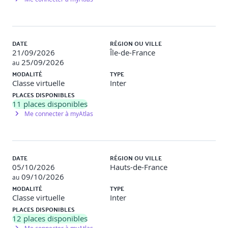
Lancement de plusieurs exploits sur des services
ciblés
Usage de Metasploit pour prise de contrôle
Exploitation manuelle vs automatisée
Exploits personnalisés dans un scénario simulé
DATE
RÉGION OU VILLE
21/09/2026
Île-de-France
25/09/2026
au
Journée 5 – Post-Exploitation & Reporting
:
MODALITÉ
TYPE
Classe virtuelle
Inter
Module 5 : Post-Exploitation
PLACES DISPONIBLES
11
places disponibles
Enumération post-compromission : credentials,
Me connecter à myAtlas
utilisateurs, chemins d'accès
Élévation de privilèges (Linux/Windows)
Techniques d’exfiltration (exfiltration de fichiers,
mails…)
DATE
RÉGION OU VILLE
Persistance, mouvements latéraux
05/10/2026
Hauts-de-France
Évitement de détection : effacement des logs, outils
09/10/2026
au
LOLBAS
MODALITÉ
TYPE
Classe virtuelle
Inter
LAB 5
:
PLACES DISPONIBLES
12
places disponibles
Simulation complète : post-exploitation + rebond