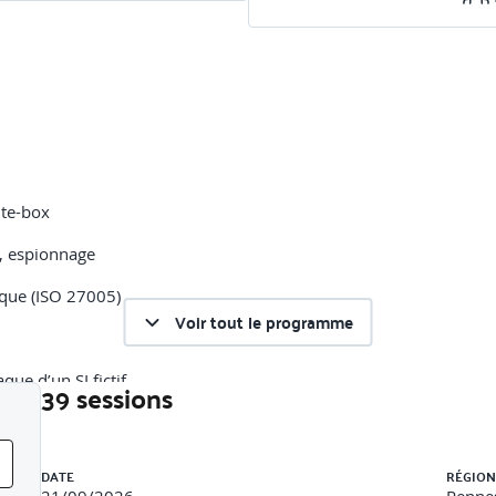
ite-box
e, espionnage
sque (ISO 27005)
Voir tout le programme
que d’un SI fictif.
39 sessions
Liste des sessions
DATE
RÉGION