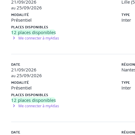
21/09/2026
Lille (
tier)
25/09/2026
au
MODALITÉ
TYPE
ée dans Juice Shop.
Présentiel
Inter
PLACES DISPONIBLES
12
places disponibles
Me connecter à myAtlas
 overflow modernes (ROP, ASLR bypass)
DATE
RÉGION
21/09/2026
Nantes
25/09/2026
au
MODALITÉ
TYPE
lience d’un système d’information.
Présentiel
Inter
Windows via EternalBlue.
PLACES DISPONIBLES
12
places disponibles
Me connecter à myAtlas
ccès
DATE
RÉGION