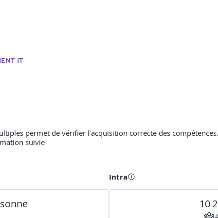
ENT IT
multiples permet de vérifier l’acquisition correcte des compétences
rmation suivie
Intra
rsonne
10 2