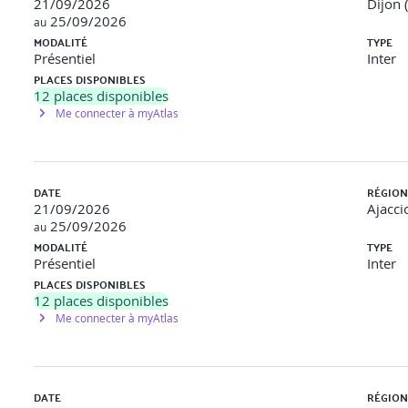
21/09/2026
Dijon 
25/09/2026
au
 et interpréter les résultats.
MODALITÉ
TYPE
Présentiel
Inter
PLACES DISPONIBLES
12
places disponibles
Me connecter à myAtlas
alyse manuelle
r
DATE
RÉGION
21/09/2026
Ajacci
critiques d’un rapport OpenVAS.
25/09/2026
au
MODALITÉ
TYPE
Présentiel
Inter
PLACES DISPONIBLES
12
places disponibles
Me connecter à myAtlas
nt WAF
DATE
RÉGION