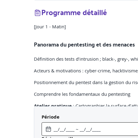
Programme détaillé
[Jour 1 - Matin]
Panorama du pentesting et des menaces
Définition des tests d’intrusion ; black-, grey-, wh
Acteurs & motivations : cyber-crime, hacktivism
Positionnement du pentest dans la gestion du ri
Comprendre les fondamentaux du pentesting
Atelier pratique
: Cartographier la surface d’atta
Période
[Jour 1 - Après-midi]
Cadre légal, conformité et éthique