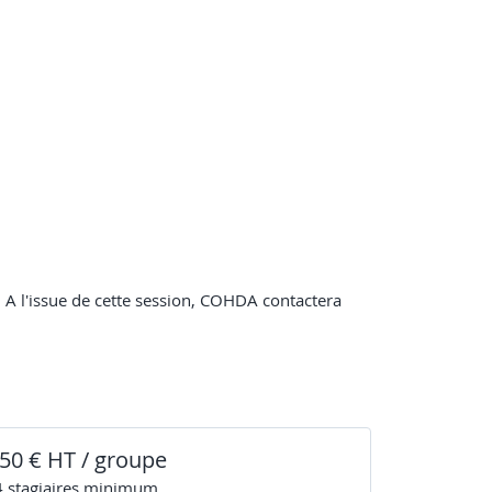
. A l'issue de cette session, COHDA contactera
50 € HT / groupe
4
stagiaire
s
minimum