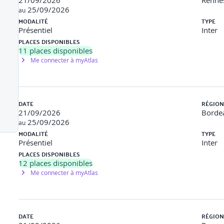
21/09/2026
Rennes
25/09/2026
au
RGPD) applicables
MODALITÉ
TYPE
Présentiel
Inter
dentialité (NDA)
PLACES DISPONIBLES
11
places disponibles
 17025
Me connecter à myAtlas
sts conformes et maîtrisés
et identifier les clauses critiques.
DATE
RÉGION
21/09/2026
Bordea
25/09/2026
au
MODALITÉ
TYPE
Présentiel
Inter
fs
PLACES DISPONIBLES
12
places disponibles
ing, ressources
Me connecter à myAtlas
white-box
 RACI simplifié.
DATE
RÉGION