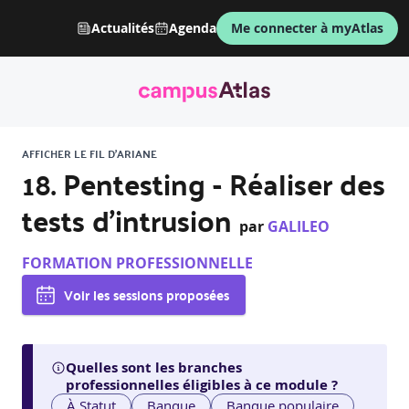
Actualités
Agenda
Me connecter à myAtlas
AFFICHER LE FIL D'ARIANE
18. Pentesting - Réaliser des
tests d'intrusion
par
GALILEO
FORMATION PROFESSIONNELLE
Voir les sessions proposées
Quelles sont les branches
professionnelles éligibles à ce module ?
À Statut
Banque
Banque populaire