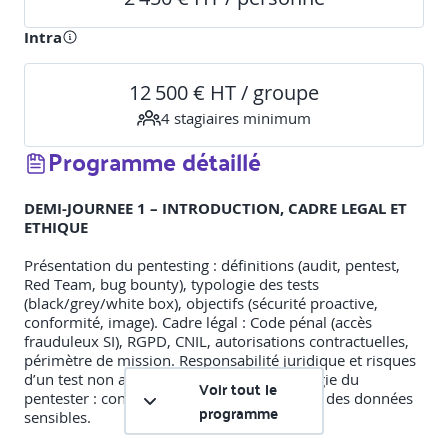
Intra
12 500 € HT / groupe
4
stagiaire
s
minimum
Programme détaillé
DEMI-JOURNEE 1 – INTRODUCTION, CADRE LEGAL ET
ETHIQUE
Présentation du pentesting : définitions (audit, pentest,
Red Team, bug bounty), typologie des tests
(black/grey/white box), objectifs (sécurité proactive,
conformité, image). Cadre légal : Code pénal (accès
frauduleux SI), RGPD, CNIL, autorisations contractuelles,
périmètre de mission. Responsabilité juridique et risques
d’un test non autorisé. Éthique et déontologie du
Voir tout le
pentester : confidentialité, intégrité, gestion des données
programme
sensibles.