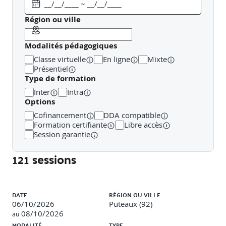
:
Région ou ville
Comprendre les concepts clés de ReactJS et ses
spécificités
Créer des composants fonctionnels
Modalités pédagogiques
Maîtriser la syntaxe JSX
Classe virtuelle
En ligne
Mixte
Utiliser Flux et gérer les bugs
Présentiel
Tester son développement
Type de formation
Inter
Intra
Public concerné
Options
Cofinancement
DDA compatible
Développeurs, architectes, chefs de projet.
Formation certifiante
Libre accès
Session garantie
Prérequis
121 sessions
Avoir des connaissances pratiques du développement
Liste des sessions
web, maîtrise et pratique de JavaScript.
DATE
RÉGION OU VILLE
06/10/2026
Puteaux (92)
Méthodes et moyens pédagogiques
08/10/2026
au
MODALITÉ
TYPE