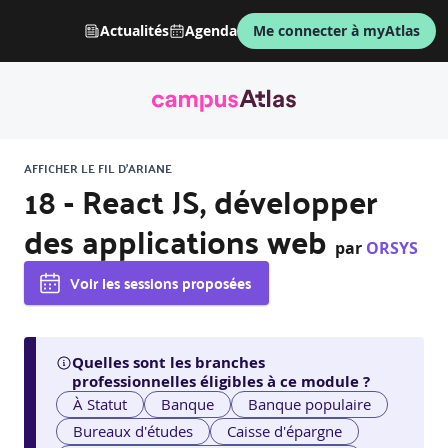
Actualités
Agenda
Me connecter à myAtlas
AFFICHER LE FIL D'ARIANE
18 - React JS, développer
des applications web
par
ORSYS
Voir les sessions proposées
Quelles sont les branches
professionnelles éligibles à ce module ?
À Statut
Banque
Banque populaire
Bureaux d'études
Caisse d'épargne