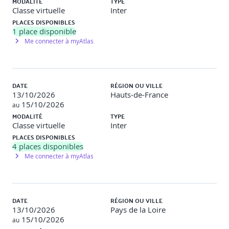
MODALITÉ
TYPE
développement Front End - Contenu digital learning
Classe virtuelle
Inter
pré-formation
PLACES DISPONIBLES
1
place disponible
Introduction.
Me connecter à myAtlas
Cycle de vie des composants.
Refs, Fragments et propTypes.
React Hooks.
DATE
RÉGION OU VILLE
Activités digitales
Dans cette formation en ligne, vous
13/10/2026
Hauts-de-France
approfondirez vos connaissances sur React afin d’en
15/10/2026
exploiter tout le potentiel dans vos développements Front
au
End. Après la mise en place de l’environnement, vous
MODALITÉ
TYPE
étudierez le cycle de vie des composants, les Références, les
Classe virtuelle
Inter
Fragments et les propTypes. Vous découvrirez ensuite les
PLACES DISPONIBLES
Hooks, une fonctionnalité clé qui enrichit les composants
4
places disponibles
fonctionnels. Chaque notion sera illustrée par des
Me connecter à myAtlas
démonstrations concrètes.
3 - Introduction à React et l’écosystème JavaScript
DATE
RÉGION OU VILLE
Écosystème JavaScript moderne et ses outils.
13/10/2026
Pays de la Loire
Principes fondamentaux de React et son architecture.
15/10/2026
au
JSX : syntaxe, fonctionnement et bonnes pratiques.