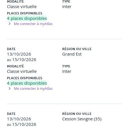
MODALITÉ
TYPE
Virtual DOM et mécanismes de réconciliation.
Classe virtuelle
Inter
Outils de développement React et debugging.
PLACES DISPONIBLES
Travaux pratiques
4
places disponibles
Installer l’environnement, prendre React
en main et maîtriser les outils.
Me connecter à myAtlas
4 - Composants React fondamentaux
Architecture et anatomie des composants React.
DATE
RÉGION OU VILLE
Gestion des props et leur validation.
13/10/2026
Grand Est
Patterns de composition de composants.
15/10/2026
au
Approches de styling modernes.
MODALITÉ
TYPE
Système d’événements React.
Classe virtuelle
Inter
PLACES DISPONIBLES
Travaux pratiques
Créer des composants, utiliser le styling
4
places disponibles
et les événements, valider en test.
Me connecter à myAtlas
5 - État et cycle de vie
Gestion d’état avec useState.
Effets et cycle de vie avec useEffect.
DATE
RÉGION OU VILLE
Context API pour l’état global.
13/10/2026
Cesson Sevigne (35)
Création de hooks personnalisés.
15/10/2026
au
Patterns de gestion d’état.