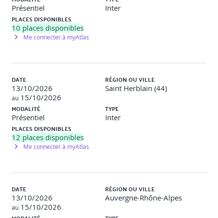
Présentiel
Inter
Méthodes pédagogiques
Pour optimiser le parcours
PLACES DISPONIBLES
d’apprentissage, des modules e-learning peuvent être
10
places disponibles
fournis avant et après la session présentielle ou la classe
Me connecter à myAtlas
virtuelle, sur simple demande du participant.
Modalités d'évaluation
DATE
RÉGION OU VILLE
13/10/2026
Saint Herblain (44)
Le formateur évalue la progression pédagogique du
15/10/2026
au
participant tout au long de la formation au moyen de
MODALITÉ
TYPE
QCM, mises en situation, travaux pratiques… Le
Présentiel
Inter
participant complète également un test de
PLACES DISPONIBLES
positionnement en amont et en aval pour valider les
12
places disponibles
compétences acquises.
Me connecter à myAtlas
Modalités d'inscription
DATE
RÉGION OU VILLE
Pour confirmer votre inscription, il vous suffit d'adresser
13/10/2026
Auvergne-Rhône-Alpes
un mail à inscriptionopco@orsys.fr en joignant votre
15/10/2026
demande de prise en charge Atlas au format PDF et en
au
confirmant le lieu et la modalité pédagogique souhaitée.