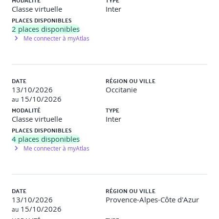
MODALITÉ
TYPE
Classe virtuelle
Inter
PLACES DISPONIBLES
Programme de la formation
2
places disponibles
Me connecter à myAtlas
1 - JavaScript, apprendre les bases du langage -
Contenu digital learning pré-formation
Introduction.
DATE
RÉGION OU VILLE
Basique du langage.
13/10/2026
Occitanie
Exécution de scripts.
15/10/2026
au
Objets JavaScript et callback.
MODALITÉ
TYPE
Manipulation du DOM.
Classe virtuelle
Inter
PLACES DISPONIBLES
Activités digitales
Dans cette formation en ligne, vous
4
places disponibles
apprendrez ou réviserez les bases essentielles de JavaScript,
Me connecter à myAtlas
telles que les fonctions, les conditions et les boucles, afin de
développer vos premières applications en toute autonomie.
Vous mettrez vos connaissances en pratique à travers la
création d’une application de gestion de tâches (ToDoList) et
serez prêt à aborder des frameworks comme AngularJS ou
DATE
RÉGION OU VILLE
Node.js.
13/10/2026
Provence-Alpes-Côte d'Azur
15/10/2026
au
2 - React, fonctionnalités avancées du framework de