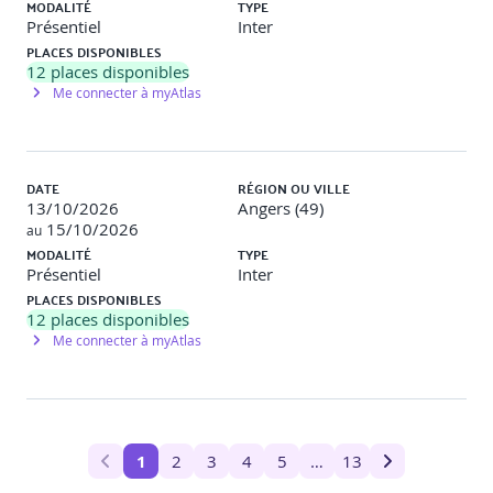
MODALITÉ
TYPE
Présentiel
Inter
Travaux pratiques
État local et hooks, context et état global
PLACES DISPONIBLES
et hooks personnalisés.
12
places disponibles
Me connecter à myAtlas
6 - Communication entre composants
Analyse des patterns de communication.
Solutions au props drilling.
Utilisation avancée du context.
DATE
RÉGION OU VILLE
Patterns de composition et render props.
13/10/2026
Angers (49)
Gestion des événements complexes.
15/10/2026
au
MODALITÉ
TYPE
Travaux pratiques
Patterns de communication, composition
Présentiel
Inter
avancée, review et optimisation.
PLACES DISPONIBLES
12
places disponibles
7 - Gestion avancée de l’état
Me connecter à myAtlas
Architecture Redux et principes fondamentaux.
Implémentation des actions et reducers.
Configuration et utilisation des middlewares.
Optimisation avec Redux Toolkit.
Sélecteurs et performances.
1
2
3
4
5
…
13