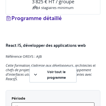
3 825 € HT / groupe
4
stagiaire
s
minimum
Programme détaillé
React JS, développer des applications web
Référence ORSYS : AJB
Cette formation s’adresse aux développeurs, architectes et
chefs de projets souhaitant maîtriser le développement
Voir tout le
d’interfaces utilisateurs modernes et performantes avec
programme
ReactJS.
Objectifs pédagogiques
Période
A l'issue de la formation, le participant sera en mesure de