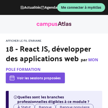
Actualités
Agenda
Me connecter à myAtlas
AFFICHER LE FIL D'ARIANE
18 - React JS, développer
des applications web
par
MON
POLE FORMATION
Voir les sessions proposées
Quelles sont les branches
professionnelles éligibles à ce module ?
À Statut
Banque
Banque populaire