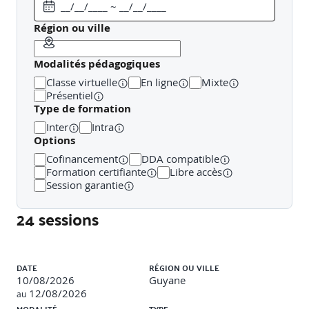
Organisation des fichiers et bonnes pratiques
Région ou ville
3. Gestion des événements & interactions
Modalités pédagogiques
Événements React : clics, saisies, formulaires
Classe virtuelle
En ligne
Mixte
Présentiel
Mise à jour de l’état et re-rendu
Type de formation
Inter
Intra
Fonctions callback et gestion des actions utilisateur
Options
Bonnes pratiques de structuration interactive
Cofinancement
DDA compatible
Formation certifiante
Libre accès
4. Hooks essentiels
Session garantie
useState, useEffect : logique et bonnes pratiques
24 sessions
Cycle de vie simulé via les hooks
Liste des sessions
Nettoyage, dépendances et optimisation basique
DATE
RÉGION OU VILLE
10/08/2026
Guyane
Construction de comportements réutilisables
12/08/2026
au