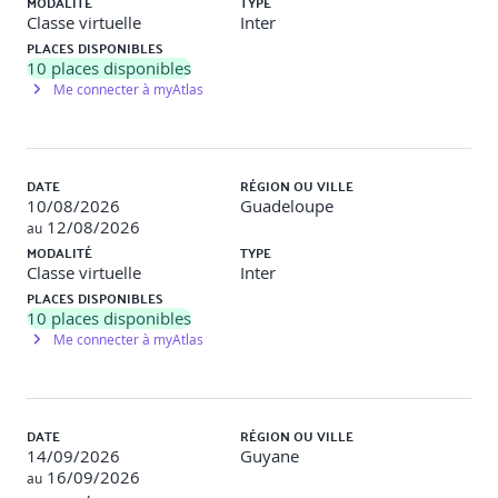
MODALITÉ
TYPE
Layouts responsives
Classe virtuelle
Inter
PLACES DISPONIBLES
Gestion de thèmes simples
10
places disponibles
Me connecter à myAtlas
Intégration d’icônes et assets
8. Projet fil rouge
DATE
RÉGION OU VILLE
Définition du besoin et maquettage
10/08/2026
Guadeloupe
12/08/2026
Construction des composants et interactions
au
MODALITÉ
TYPE
Intégration API, navigation et stylisation
Classe virtuelle
Inter
PLACES DISPONIBLES
Finalisation et soutenance du projet
10
places disponibles
Me connecter à myAtlas
9. Synthèse & évaluation
Quiz de validation des acquis
DATE
RÉGION OU VILLE
Autoévaluation
14/09/2026
Guyane
16/09/2026
au
Retour sur les bonnes pratiques React