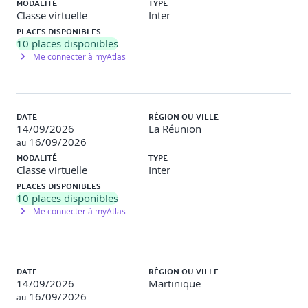
MODALITÉ
TYPE
Classe virtuelle
Inter
Évaluation finale via projet complet + soutenance
PLACES DISPONIBLES
10
places disponibles
Me connecter à myAtlas
DATE
RÉGION OU VILLE
14/09/2026
La Réunion
16/09/2026
au
MODALITÉ
TYPE
Classe virtuelle
Inter
PLACES DISPONIBLES
10
places disponibles
Me connecter à myAtlas
DATE
RÉGION OU VILLE
14/09/2026
Martinique
16/09/2026
au