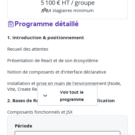
5 100 € HT / groupe
4
stagiaire
s
minimum
Programme détaillé
1. Introduction & positionnement
Recueil des attentes
Présentation de React et de son écosystème
Notion de composants et d’interface déclarative
Installation et prise en main de l’environnement (Node,
Vite, Create React App)
Voir tout le
programme
2. Bases de React & structure d’une application
Composants fonctionnels et JSX
Props et passage de données
Période
State local et gestion de l’état simple