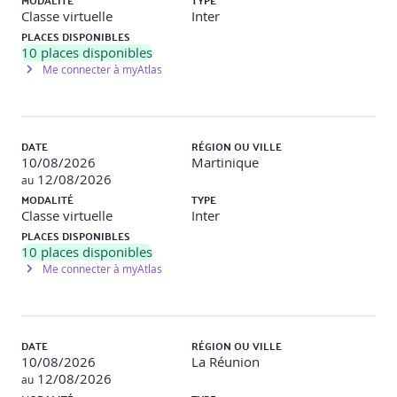
MODALITÉ
TYPE
5. Navigation dans une application React
Classe virtuelle
Inter
PLACES DISPONIBLES
Mise en place du routing
10
places disponibles
Me connecter à myAtlas
Navigation entre pages et paramètres d’URL
Organisation des vues et routes imbriquées
Gestion des 404 et navigation conditionnelle
DATE
RÉGION OU VILLE
10/08/2026
Martinique
6. Gestion des données & API
12/08/2026
au
MODALITÉ
TYPE
Appels API avec fetch ou axios
Classe virtuelle
Inter
PLACES DISPONIBLES
Gestion du JSON et transformation des données
10
places disponibles
Me connecter à myAtlas
États liés aux requêtes : chargement, erreurs, succès
Structuration des appels dans des hooks personnalisés
7. Stylisation de l’interface
DATE
RÉGION OU VILLE
10/08/2026
La Réunion
CSS modules, styled-components, classes conditionnelles
12/08/2026
au