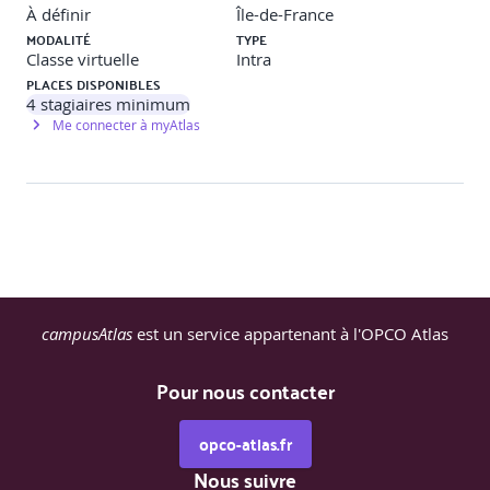
À définir
Île-de-France
MODALITÉ
TYPE
Classe virtuelle
Intra
PLACES DISPONIBLES
4
stagiaires minimum
Me connecter à myAtlas
campusAtlas
est un service appartenant à l'OPCO Atlas
Pour nous contacter
opco-atlas.fr
Nous suivre