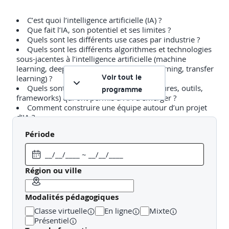
C’est quoi l’intelligence artificielle (IA) ?
Que fait l’IA, son potentiel et ses limites ?
Quels sont les différents use cases par industrie ?
Quels sont les différents algorithmes et technologies
sous-jacentes à l’intelligence artificielle (machine
learning, deep learning, reinforcement learning, transfer
Voir tout le
learning) ?
programme
Quels sont les composants (infrastructures, outils,
frameworks) qui ont permis à l’IA d’émerger ?
Comment construire une équipe autour d’un projet
d’IA ?
Comment mettre en place un projet IA ?
Période
Comment construire une solution IA ou évaluer la
qualité de partenaires – cabinets de conseils, startups,
fournisseurs de solutions) ?
Combien de temps pour déployer un projet ?
Région ou ville
Quelle méthode suivre pour établir une stratégie
globale IA ?
Qui sont les acteurs et les grandes tendances ?
Modalités pédagogiques
Quelles sont les stratégies nationales ?
Classe virtuelle
En ligne
Mixte
Quels sont les impacts éthiques, moraux et sociaux ?
Présentiel
L’impact sur le futur du travail