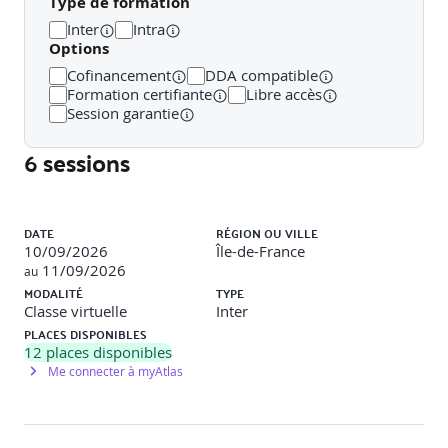
Type de formation
Inter
Intra
Options
Cofinancement
DDA compatible
INTRODUCTION
Formation certifiante
Libre accès
Session garantie
Définition de l’IA et principes de neurosciences
6 sessions
Définitions des technos et des stades de maturités (ce
qu’on sait / ne sait pas faire)
Les acteurs de l’IA
Liste des sessions
Les trends IA
Que peut faire l’IA dans mon industrie ? Les use cases
DATE
RÉGION OU VILLE
?
10/09/2026
Île-de-France
11/09/2026
au
MODALITÉ
TYPE
Classe virtuelle
Inter
PLACES DISPONIBLES
MACRO
12
places disponibles
Me connecter à myAtlas
Comment élaborer une stratégie d’IA effective ?
Que font mes concurrents en matière d’IA et de
projets ?
Comment augmenter la marque employeur pour