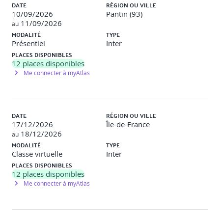
DATE
RÉGION OU VILLE
attirer un vivier de talents IA ?
10/09/2026
Pantin (93)
Comment communiquer efficacement au sujet de l’IA
11/09/2026
au
dans mon entreprise ?
MODALITÉ
TYPE
Quel impact sur l’emploi de l’IA dans mon secteur ?
Présentiel
Inter
Quels sont les problèmes éthiques de l’IA
PLACES DISPONIBLES
Quels budgets globaux allouer ?
12
places disponibles
Quelle stratégie nationale ?
Me connecter à myAtlas
MICRO
DATE
RÉGION OU VILLE
17/12/2026
Île-de-France
18/12/2026
au
Quels sont les premiers drivers de valeurs / pain
MODALITÉ
points aujourd’hui ?
TYPE
Classe virtuelle
Comment construire un algorithme de machine
Inter
learning et de deep learning ?
PLACES DISPONIBLES
Comment construire un projet IA et la méthode de
12
places disponibles
déploiement ?
Me connecter à myAtlas
Quel budget alloué à un projet de développement ?
Comment travailler avec des sociétés de services de
l’IA (POCs) ? Acheter ou construire ? Rapport temps /
valeur / Part de marché ? Comment juger de la qualité