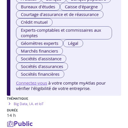
Bureaux d'études
Caisse d'épargne
Courtage d'assurance et de réassurance
Crédit mutuel
Experts-comptables et commissaires aux
comptes
Géomètres experts
Légal
Marchés financiers
Sociétés d'assistance
Sociétés d'assurances
Sociétés financières
Connectez-vous
à votre compte myAtlas pour
vérifier l'éligibilité de votre entreprise.
THÉMATIQUE
Big Data, I.A. et IoT
DURÉE
14 h
Public