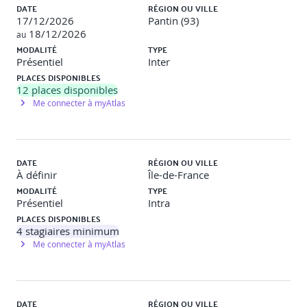
DATE
RÉGION OU VILLE
des partenaires ?
17/12/2026
Pantin (93)
Quels sont les talents dont on a besoin / Former vs
18/12/2026
au
Recruter ?
MODALITÉ
TYPE
Bonnes pratiques (Best Practices)
Présentiel
Inter
PLACES DISPONIBLES
12
places disponibles
Me connecter à myAtlas
DATE
RÉGION OU VILLE
À définir
Île-de-France
MODALITÉ
TYPE
Présentiel
Intra
PLACES DISPONIBLES
4
stagiaires minimum
Me connecter à myAtlas
DATE
RÉGION OU VILLE