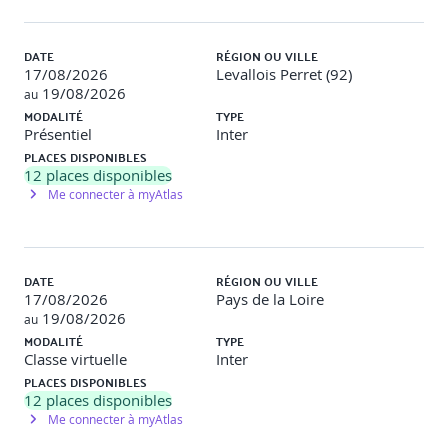
Le one-way data binding
Connaître les méthodes d'utilisation de Vue.js
DATE
RÉGION OU VILLE
17/08/2026
Levallois Perret (92)
Les computed properties
19/08/2026
au
MODALITÉ
TYPE
Directives de contrôle de flux
Présentiel
Inter
PLACES DISPONIBLES
Directives de gestion d'évènements
12
places disponibles
Présentation des principaux filtres
Me connecter à myAtlas
Les composants fournis avec Vue.js
Connaître les pièges les plus courants
DATE
RÉGION OU VILLE
17/08/2026
Pays de la Loire
19/08/2026
Travaux pratiques
au
MODALITÉ
TYPE
Classe virtuelle
Inter
Objectif
: Utiliser Vue.js pour gérer des templates
PLACES DISPONIBLES
dynamiques dans une application web.
12
places disponibles
Me connecter à myAtlas
Description
: Les participants transformeront une page
HTML statique en une page dynamique en utilisant les