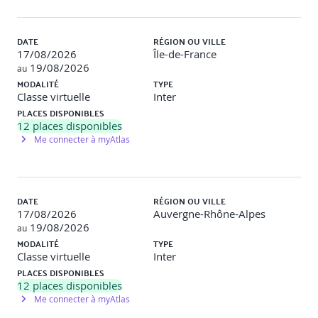
fonctionnalités de templating de Vue.js. Ils implémenteront
des directives de contrôle de flux (v-if, v-for) et des propriétés
calculées pour gérer l'affichage conditionnel et les rendu de
DATE
RÉGION OU VILLE
listes dynamiques.
17/08/2026
Île-de-France
19/08/2026
au
MODALITÉ
TYPE
Utilisation sous forme de composant
Classe virtuelle
Inter
PLACES DISPONIBLES
12
places disponibles
Découpler les widgets du HTML
Me connecter à myAtlas
Présentation du cylcle de vie des composants
Modules complets "stand alone"
DATE
RÉGION OU VILLE
Connaitre la hiérarchie et la composition
17/08/2026
Auvergne-Rhône-Alpes
19/08/2026
au
Maîtriser les états et la communication entre composants
MODALITÉ
TYPE
Classe virtuelle
Inter
Composant option api
PLACES DISPONIBLES
12
places disponibles
Les différences avec composition api
Me connecter à myAtlas