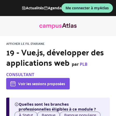
Actualités
Agenda
Me connecter à myAtlas
AFFICHER LE FIL D'ARIANE
19 - Vue.js, développer des
applications web
par
PLB
CONSULTANT
Voir les sessions proposées
Quelles sont les branches
professionnelles éligibles à ce module ?
À Statut
Banque
Banque populaire