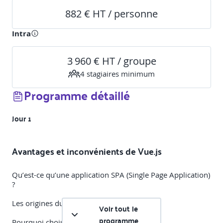
882 € HT / personne
Intra
3 960 € HT / groupe
4
stagiaire
s
minimum
Programme détaillé
Jour 1
Avantages et inconvénients de Vue.js
Qu’est-ce qu’une application SPA (Single Page Application)
?
Les origines du framework Vue.js
Voir tout le
programme
Pourquoi choisir Vue.js?