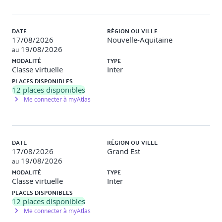
Routes imbriquées / Nested routes
Redirection
DATE
RÉGION OU VILLE
17/08/2026
Nouvelle-Aquitaine
Gestion d‘erreur
19/08/2026
au
MODALITÉ
TYPE
Les messages flash
Classe virtuelle
Inter
PLACES DISPONIBLES
12
places disponibles
Travaux pratiques
Me connecter à myAtlas
Objectif :
Configurer le mode historique de Vue Router pour
une navigation sans hash dans l'URL.
DATE
RÉGION OU VILLE
Description
: Les participants mettront en place Vue Router
17/08/2026
Grand Est
avec le mode historique activé. Ils configureront le serveur
19/08/2026
au
pour rediriger toutes les requêtes vers l'index.html et
MODALITÉ
TYPE
géreront les routes imbriquées, les redirections et les pages
Classe virtuelle
Inter
d'erreur.
PLACES DISPONIBLES
12
places disponibles
Data store avec Pinia (introduction)
Me connecter à myAtlas