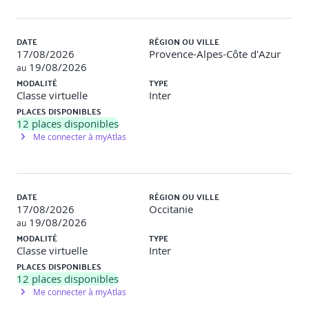
Travaux pratiques
Objectif
: Créer et utiliser des composants Vue.js pour
DATE
RÉGION OU VILLE
structurer une application.
17/08/2026
Provence-Alpes-Côte d'Azur
19/08/2026
au
Description
: Les participants développeront des composants
MODALITÉ
TYPE
réutilisables (par exemple, une carte d'utilisateur) et les
Classe virtuelle
Inter
intégreront dans une application principale. Ils apprendront
PLACES DISPONIBLES
à gérer la communication entre composants via les props et
12
places disponibles
les événements personnalisés.
Me connecter à myAtlas
Jour 3
DATE
RÉGION OU VILLE
Routing avec Vue-router
17/08/2026
Occitanie
19/08/2026
au
MODALITÉ
TYPE
La déclaration des vues
Classe virtuelle
Inter
PLACES DISPONIBLES
La manipulation de l’historique
12
places disponibles
Me connecter à myAtlas
La navigation