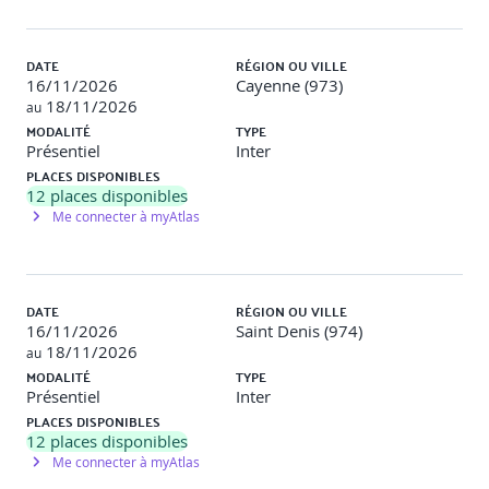
Travaux pratiques
Objectif
: Créer et utiliser des composants Vue.js pour
DATE
RÉGION OU VILLE
structurer une application.
16/11/2026
Cayenne (973)
18/11/2026
au
Description
: Les participants développeront des composants
MODALITÉ
TYPE
réutilisables (par exemple, une carte d'utilisateur) et les
Présentiel
Inter
intégreront dans une application principale. Ils apprendront
PLACES DISPONIBLES
à gérer la communication entre composants via les props et
12
places disponibles
les événements personnalisés.
Me connecter à myAtlas
Jour 3
DATE
RÉGION OU VILLE
Routing avec Vue-router
16/11/2026
Saint Denis (974)
18/11/2026
au
MODALITÉ
TYPE
La déclaration des vues
Présentiel
Inter
PLACES DISPONIBLES
La manipulation de l’historique
12
places disponibles
Me connecter à myAtlas
La navigation