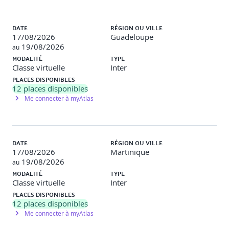
Présentation de "hello world"
Liste des sessions
DATE
RÉGION OU VILLE
Savoir intégrer Vue.js incrémentalement
17/08/2026
Guadeloupe
19/08/2026
au
Travaux pratiques
MODALITÉ
TYPE
Classe virtuelle
Inter
PLACES DISPONIBLES
Objectif
: Mettre en place une application Vue.js simple sans
12
places disponibles
outils de build.
Me connecter à myAtlas
Description
: Les participants créeront une page HTML
intégrant Vue.js via un CDN. Ils développeront une petite
application affichant un message dynamique ("Hello World")
et expérimenteront les bases de la liaison de données (data
DATE
RÉGION OU VILLE
binding) et des directives Vue.js.
17/08/2026
Martinique
19/08/2026
au
Jour 2
MODALITÉ
TYPE
Classe virtuelle
Inter
PLACES DISPONIBLES
12
places disponibles
Utilisation sous forme de templates
Me connecter à myAtlas