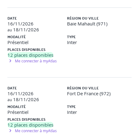
fonctionnalités de templating de Vue.js. Ils implémenteront
des directives de contrôle de flux (v-if, v-for) et des propriétés
calculées pour gérer l'affichage conditionnel et les rendu de
DATE
RÉGION OU VILLE
listes dynamiques.
16/11/2026
Baie Mahault (971)
18/11/2026
au
MODALITÉ
TYPE
Utilisation sous forme de composant
Présentiel
Inter
PLACES DISPONIBLES
12
places disponibles
Découpler les widgets du HTML
Me connecter à myAtlas
Présentation du cylcle de vie des composants
Modules complets "stand alone"
DATE
RÉGION OU VILLE
Connaitre la hiérarchie et la composition
16/11/2026
Fort De France (972)
18/11/2026
au
Maîtriser les états et la communication entre composants
MODALITÉ
TYPE
Présentiel
Inter
Composant option api
PLACES DISPONIBLES
12
places disponibles
Les différences avec composition api
Me connecter à myAtlas