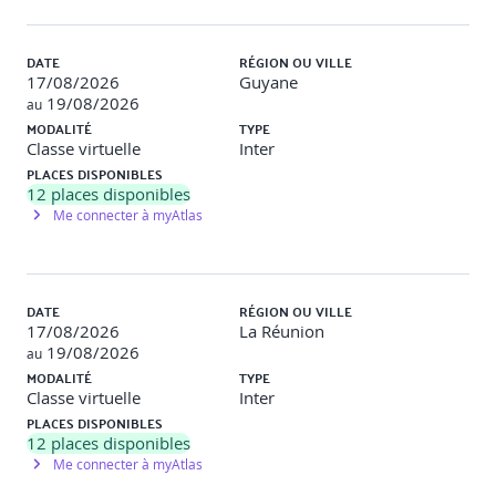
Le one-way data binding
Connaître les méthodes d'utilisation de Vue.js
DATE
RÉGION OU VILLE
17/08/2026
Guyane
Les computed properties
19/08/2026
au
MODALITÉ
TYPE
Directives de contrôle de flux
Classe virtuelle
Inter
PLACES DISPONIBLES
Directives de gestion d'évènements
12
places disponibles
Présentation des principaux filtres
Me connecter à myAtlas
Les composants fournis avec Vue.js
Connaître les pièges les plus courants
DATE
RÉGION OU VILLE
17/08/2026
La Réunion
19/08/2026
Travaux pratiques
au
MODALITÉ
TYPE
Classe virtuelle
Inter
Objectif
: Utiliser Vue.js pour gérer des templates
PLACES DISPONIBLES
dynamiques dans une application web.
12
places disponibles
Me connecter à myAtlas
Description
: Les participants transformeront une page
HTML statique en une page dynamique en utilisant les