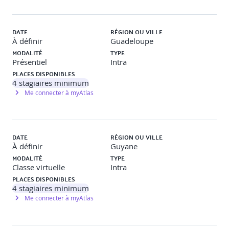
Routes imbriquées / Nested routes
Redirection
DATE
RÉGION OU VILLE
À définir
Guadeloupe
Gestion d‘erreur
MODALITÉ
TYPE
Présentiel
Intra
Les messages flash
PLACES DISPONIBLES
4
stagiaires minimum
Me connecter à myAtlas
Travaux pratiques
Objectif :
Configurer le mode historique de Vue Router pour
une navigation sans hash dans l'URL.
DATE
RÉGION OU VILLE
À définir
Guyane
Description
: Les participants mettront en place Vue Router
MODALITÉ
TYPE
avec le mode historique activé. Ils configureront le serveur
Classe virtuelle
Intra
pour rediriger toutes les requêtes vers l'index.html et
géreront les routes imbriquées, les redirections et les pages
PLACES DISPONIBLES
d'erreur.
4
stagiaires minimum
Me connecter à myAtlas
Data store avec Pinia (introduction)