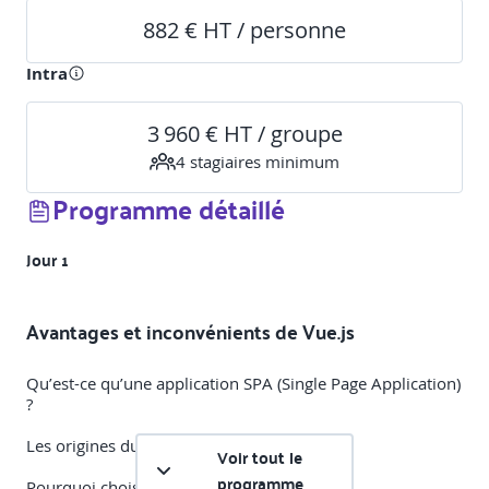
882 € HT / personne
Intra
3 960 € HT / groupe
4
stagiaire
s
minimum
Programme détaillé
Jour 1
Avantages et inconvénients de Vue.js
Qu’est-ce qu’une application SPA (Single Page Application)
?
Les origines du framework Vue.js
Voir tout le
programme
Pourquoi choisir Vue.js?