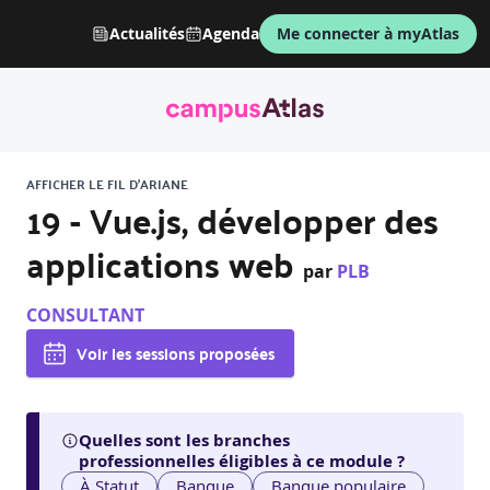
Actualités
Agenda
Me connecter à myAtlas
AFFICHER LE FIL D'ARIANE
19 - Vue.js, développer des
applications web
par
PLB
CONSULTANT
Voir les sessions proposées
Quelles sont les branches
professionnelles éligibles à ce module ?
À Statut
Banque
Banque populaire