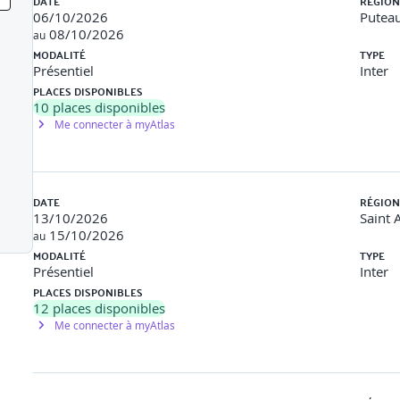
DATE
RÉGION
ratiques de Vue.js
06/10/2026
Puteau
loppement d'applications web dynamiques avec Vue.js
08/10/2026
au
page) avec Vue.js
MODALITÉ
TYPE
Présentiel
Inter
PLACES DISPONIBLES
10
places disponibles
Me connecter à myAtlas
iel, chefs de projet…
DATE
RÉGION
13/10/2026
Saint 
15/10/2026
au
 la maîtrise de JavaScript.
MODALITÉ
TYPE
Présentiel
Inter
PLACES DISPONIBLES
12
places disponibles
Me connecter à myAtlas
rs d’apprentissage, des modules e-learning peuvent être fournis av