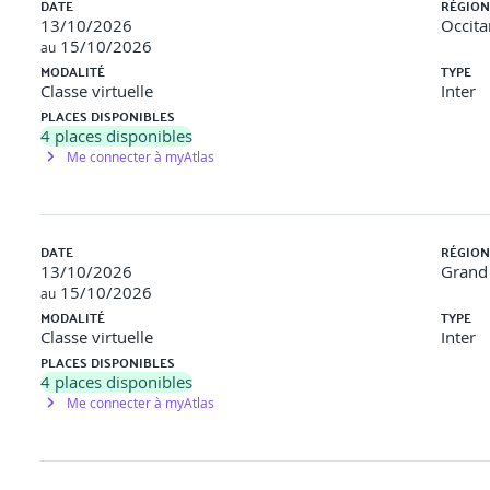
DATE
RÉGION
s apprendrez ou réviserez les bases essentielles de JavaScript, telles 
13/10/2026
Occita
autonomie. Vous mettrez vos connaissances en pratique à travers la 
15/10/2026
au
 comme AngularJS ou Node.js.
MODALITÉ
TYPE
Classe virtuelle
Inter
PLACES DISPONIBLES
4
places disponibles
Me connecter à myAtlas
TypeScript, DevTools et debuuging.
DATE
RÉGION
13/10/2026
Grand 
15/10/2026
au
MODALITÉ
TYPE
Classe virtuelle
Inter
PLACES DISPONIBLES
4
places disponibles
Me connecter à myAtlas
rojet. Scripts et optimisation.