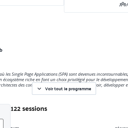
b
les Single Page Applications (SPA) sont devenues incontournables
n écosystème riche en font un choix privilégié pour le développeme
architectes des compétences nécessaires pour concevoir, développer et
Voir tout le programme
122 sessions
esure de :
Liste des sessions
ascript