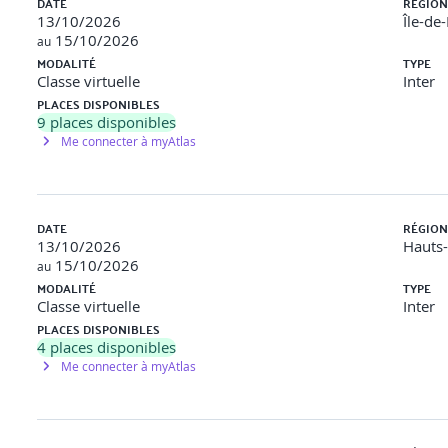
DATE
RÉGION
13/10/2026
Île-de
15/10/2026
au
du participant tout au long de la formation au moyen de QCM, mi
MODALITÉ
TYPE
ionnement en amont et en aval pour valider les compétences acqu
Classe virtuelle
Inter
PLACES DISPONIBLES
9
places disponibles
Me connecter à myAtlas
d'adresser un mail à inscriptionopco@orsys.fr en joignant votre d
 souhaitée.
DATE
RÉGION
13/10/2026
Hauts
15/10/2026
au
MODALITÉ
TYPE
Classe virtuelle
Inter
ge - Contenu digital learning pré-formation
PLACES DISPONIBLES
4
places disponibles
Me connecter à myAtlas