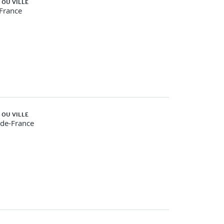
 OU VILLE
-France
ses en situation, travaux pratiques… Le
ises.
emande de prise en charge Atlas au format PDF et
 OU VILLE
-de-France