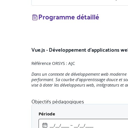
Programme détaillé
Vue.js - Développement d’applications we
Référence ORSYS : AJC
Dans un contexte de développement web moderne où 
performant. Sa courbe d’apprentissage douce et so
vise à doter les développeurs web, intégrateurs et 
Objectifs pédagogiques
Période
A l'issue de la formation, le participant sera en m
Maîtriser l'environnement du développeur Jav