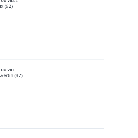
 OU VILLE
x (92)
 OU VILLE
Avertin (37)
ant et après la session présentielle ou la classe