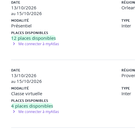
DATE
RÉGION
13/10/2026
Orlean
15/10/2026
au
MODALITÉ
TYPE
Présentiel
Inter
PLACES DISPONIBLES
12
places disponibles
Me connecter à myAtlas
on avancée, cycle de vie et optimisation.
DATE
RÉGION
13/10/2026
Proven
15/10/2026
au
MODALITÉ
TYPE
Classe virtuelle
Inter
PLACES DISPONIBLES
tterns de composants. Valider et optimiser.
4
places disponibles
Me connecter à myAtlas