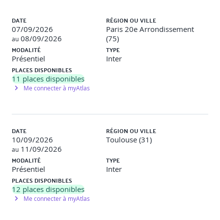
Liste des sessions
Dispositif pédagogique :
Identification des
DATE
RÉGION OU VILLE
problématiques individuelles. Alternance d'animations en
07/09/2026
Paris 20e Arrondissement
plénière, sous-groupe et en individuel. Études de cas.
08/09/2026
(75)
au
Mises en situation. Travaux individuels de transposition.
MODALITÉ
TYPE
Plan d'actions pour retour dans la structure.
Présentiel
Inter
PLACES DISPONIBLES
Les points forts :
Cas "fil rouge" pour l'appropriation
11
places disponibles
progressive et temps de transposition au business de
Me connecter à myAtlas
chacun. Un modèle de business plan prêt pour la
personnalisation, est remis aux participants.
DATE
RÉGION OU VILLE
10/09/2026
Toulouse (31)
11/09/2026
au
MODALITÉ
TYPE
Présentiel
Inter
PLACES DISPONIBLES
12
places disponibles
Me connecter à myAtlas