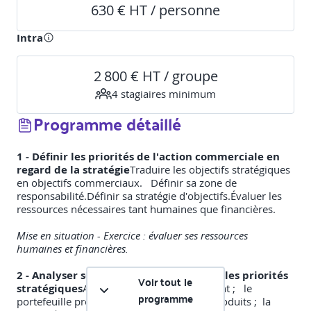
630 € HT / personne
Intra
2 800 € HT / groupe
4
stagiaire
s
minimum
Programme détaillé
1 - Définir les priorités de l'action commerciale en
regard de la stratégie
Traduire les objectifs stratégiques
en objectifs commerciaux. Définir sa zone de
responsabilité.Définir sa stratégie d'objectifs.Évaluer les
ressources nécessaires tant humaines que financières.
Mise en situation - Exercice : évaluer ses ressources
humaines et financières.
2 - Analyser son marché pour identifier les priorités
Voir tout le
stratégiques
Analyser : le portefeuille client ; le
programme
portefeuille produit ; les couples clients/produits ; la