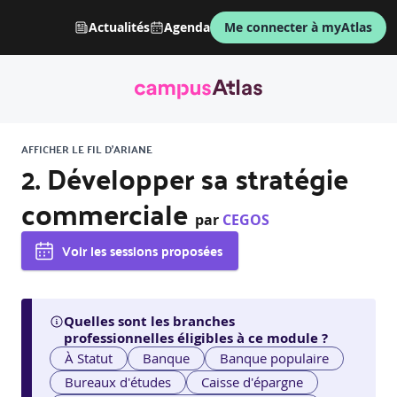
Actualités
Agenda
Me connecter à myAtlas
AFFICHER LE FIL D'ARIANE
2. Développer sa stratégie
commerciale
par
CEGOS
Voir les sessions proposées
Quelles sont les branches
professionnelles éligibles à ce module ?
À Statut
Banque
Banque populaire
Bureaux d'études
Caisse d'épargne