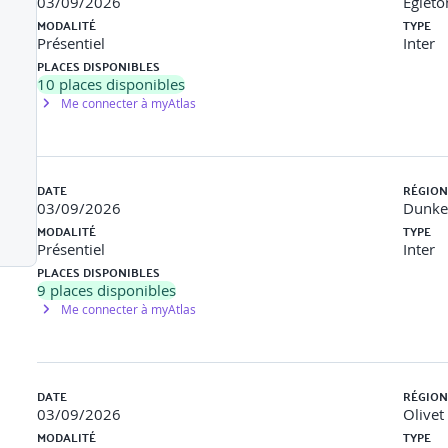
03/09/2026
Egleto
MODALITÉ
TYPE
Présentiel
Inter
issement, et les risques spécifiques au secteur d'activité
PLACES DISPONIBLES
10
places disponibles
Me connecter à myAtlas
DATE
RÉGION
03/09/2026
Dunke
MODALITÉ
TYPE
Présentiel
Inter
PLACES DISPONIBLES
9
places disponibles
Me connecter à myAtlas
DATE
RÉGION
03/09/2026
Olivet
MODALITÉ
TYPE