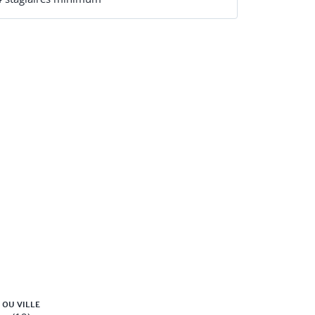
 l’INRS et du réseau prévention
 OU VILLE