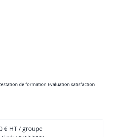
testation de formation Evaluation satisfaction
0 € HT / groupe
4
stagiaire
s
minimum