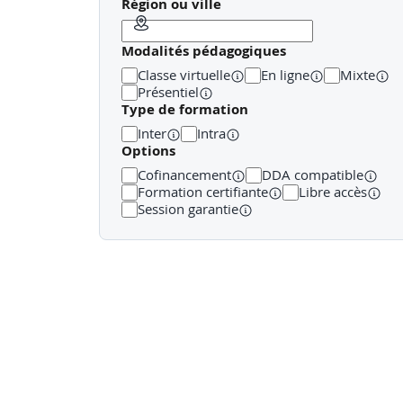
Région ou ville
Prévention
Modalités pédagogiques
Identifier les risques de l'entreprise ou de l'établ
Classe virtuelle
En ligne
Mixte
Secours
Présentiel
Type de formation
Réaliser une protection adaptée
Inter
Intra
Options
Examiner la victime
Cofinancement
DDA compatible
Faire alerter ou alerter les secours
Formation certifiante
Libre accès
Session garantie
Secourir les victimes de manière appropriée