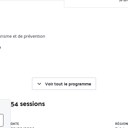
urisme et de prévention
n
Voir tout le programme
54 sessions
Liste des sessions
ocument de référence, et dans le guide des données techniques de
DATE
RÉGION