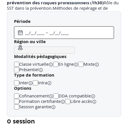
prévention des risques professionnels (1h30)
Rôle du
SST dans la prévention.Méthodes de repérage et de
signalement des situations dangereuses.Actions de
prévention collective.
Période
Évaluation certificative INRS + bilan de fin
(1h)
Épreuve pratique individuelle selon la grille nationale
INRS.Bilan de session et restitution.
Région ou ville
Modalités pédagogiques
Classe virtuelle
En ligne
Mixte
Présentiel
Type de formation
Inter
Intra
Options
Cofinancement
DDA compatible
Formation certifiante
Libre accès
Session garantie
0 session