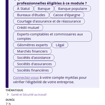
professionnelles éligibles à ce module ?
À Statut
Banque
Banque populaire
Bureaux d'études
Caisse d'épargne
Courtage d'assurance et de réassurance
Crédit mutuel
Experts-comptables et commissaires aux
comptes
Géomètres experts
Légal
Marchés financiers
Sociétés d'assistance
Sociétés d'assurances
Sociétés financières
Connectez-vous
à votre compte myAtlas pour
vérifier l'éligibilité de votre entreprise.
THÉMATIQUE
Santé et Sécurité au travail
DURÉE
7 h