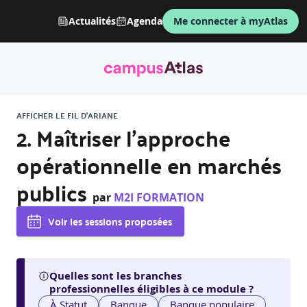
Actualités
Agenda
Me connecter à myAtlas
AFFICHER LE FIL D'ARIANE
2. Maîtriser l’approche
opérationnelle en marchés
publics
par
M2I FORMATION
Voir les sessions proposées
Quelles sont les branches
professionnelles éligibles à ce module ?
À Statut
Banque
Banque populaire