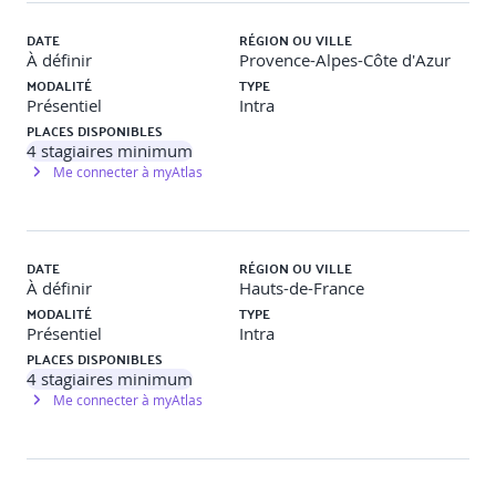
et définir son prix
DATE
RÉGION OU VILLE
À définir
Provence-Alpes-Côte d'Azur
MODALITÉ
TYPE
en réponse au besoin exprimé
Présentiel
Intra
critères techniques
PLACES DISPONIBLES
critères RSE
4
stagiaires minimum
Me connecter à myAtlas
Les échanges avec l'acheteur public
(questions/réponses sur la plateforme)
Gérer les visites de sites
DATE
RÉGION OU VILLE
Construire ses prix dans les documents financiers
À définir
Hauts-de-France
fournis
Compléter l'acte d'engagement
MODALITÉ
TYPE
Gagner du temps lors de cette étape
Présentiel
Intra
Le process interne de contrôle de la proposition
PLACES DISPONIBLES
avant envoi
4
stagiaires minimum
La liste de contrôle avant envoi
Me connecter à myAtlas
une obligation de dématérialisation à 100%
les outils de la réponse électronique : plateformes
de dématérialisation, signature électronique, DUME