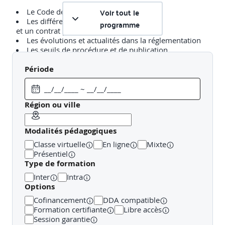
Voir tout le
Le Code de la Commande Publique
Les différences entre un contrat privé
programme
et un contrat public
Les évolutions et actualités dans la réglementation
Les seuils de procédure et de publication
Les différentes procédures, avec ou sans mise
en concurrence
Période
Rechercher et sélectionner les appels d'offres
Région ou ville
Rechercher et sélectionner les appels d'offres
Modalités pédagogiques
Les supports de publication
Classe virtuelle
En ligne
Mixte
Construire une veille efficace
Présentiel
Type de formation
Etude de cas fil rouge
Inter
Intra
Options
Analyser les avis d'appel public à la concurrence
Cofinancement
DDA compatible
Formation certifiante
Libre accès
Session garantie
Décrypter les informations indiquées dans l'avis