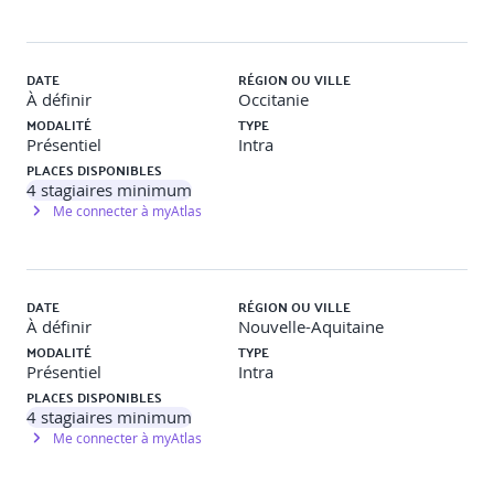
Particulières) avec focus sur les clauses administratives
importantes
Identifier les attentes de l'acheteur public
dans le règlement de la consultation (critères, visites...)
DATE
RÉGION OU VILLE
À définir
Occitanie
Etude de cas fil rouge
MODALITÉ
TYPE
Présentiel
Intra
PLACES DISPONIBLES
Préparer sa réponse
4
stagiaires minimum
Me connecter à myAtlas
Phase candidature : les documents à fournir
DC1 et DC2, DUME, références, certifications
DATE
RÉGION OU VILLE
et qualifications
À définir
Nouvelle-Aquitaine
Niveau minimal de capacité financière exigible
MODALITÉ
TYPE
Certificats fiscaux et sociaux
Présentiel
Intra
Gagner du temps lors de cette étape
PLACES DISPONIBLES
4
stagiaires minimum
Etude de cas fil rouge
Me connecter à myAtlas
Phase offre : rédiger son mémoire technique