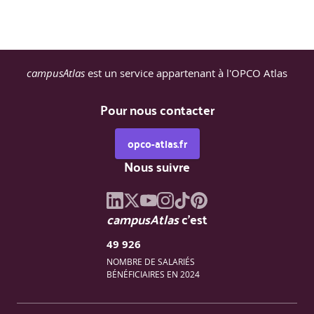
et facturation électronique
Etude de cas fil rouge
campusAtlas
est un service appartenant à l'OPCO Atlas
Phase de négociation
Pour nous contacter
Appréhender la négociation dans le secteur public
opco-atlas.fr
Préparer la négociation
Nous suivre
Etude de cas fil rouge
Gérer la suite du processus
campusAtlas
c'est
49 926
Les demandes de précisions, d'OAB
et de régularisations faites par l'acheteur
NOMBRE DE SALARIÉS
Les notions d'offre inacceptable, d'offre irrégulière
BÉNÉFICIAIRES EN 2024
et d'offre inappropriée
La régularisation possible de la candidature
et de l'offre