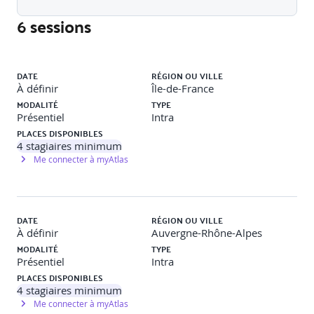
de publicité
6 sessions
Récupérer le dossier de consultation
modalités opérationnelles
Liste des sessions
modalités administratives
DATE
RÉGION OU VILLE
modalités de réponse
À définir
Île-de-France
MODALITÉ
TYPE
Présentiel
Intra
Etude de cas fil rouge
PLACES DISPONIBLES
4
stagiaires minimum
Me connecter à myAtlas
Analyser le besoin exprimé par l'acheteur
Les éléments clés d'un cahier des charges
DATE
RÉGION OU VILLE
À définir
Auvergne-Rhône-Alpes
MODALITÉ
TYPE
Le CCTP (Cahier des Clauses Techniques
Présentiel
Intra
Particulières) : clauses techniques, RSE, délais
PLACES DISPONIBLES
Les pièces financières et le rapprochement avec
4
stagiaires minimum
le CCTP
Me connecter à myAtlas
Le CCAP (Cahier des Clauses Administratives