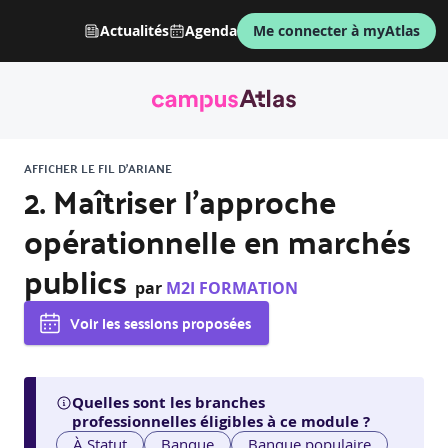
Actualités
Agenda
Me connecter à myAtlas
AFFICHER LE FIL D'ARIANE
2. Maîtriser l’approche
opérationnelle en marchés
publics
par
M2I FORMATION
Voir les sessions proposées
Quelles sont les branches
professionnelles éligibles à ce module ?
À Statut
Banque
Banque populaire