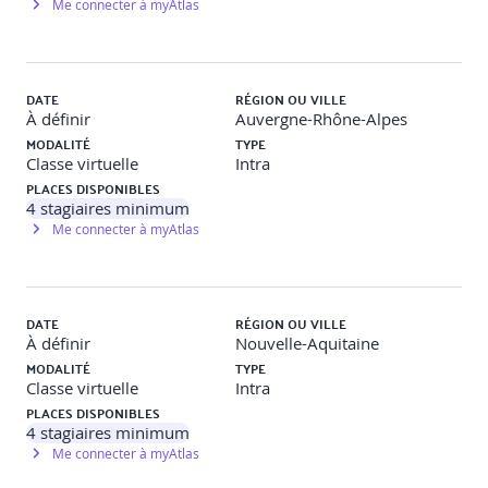
Me connecter à myAtlas
Particulières) avec focus sur les clauses administratives
importantes
Identifier les attentes de l'acheteur public
dans le règlement de la consultation (critères, visites...)
DATE
RÉGION OU VILLE
Etude de cas fil rouge
À définir
Auvergne-Rhône-Alpes
MODALITÉ
TYPE
Classe virtuelle
Intra
Préparer sa réponse
PLACES DISPONIBLES
4
stagiaires minimum
Me connecter à myAtlas
Phase candidature : les documents à fournir
DC1 et DC2, DUME, références, certifications
et qualifications
DATE
RÉGION OU VILLE
Niveau minimal de capacité financière exigible
À définir
Nouvelle-Aquitaine
Certificats fiscaux et sociaux
MODALITÉ
TYPE
Gagner du temps lors de cette étape
Classe virtuelle
Intra
PLACES DISPONIBLES
Etude de cas fil rouge
4
stagiaires minimum
Me connecter à myAtlas
Phase offre : rédiger son mémoire technique