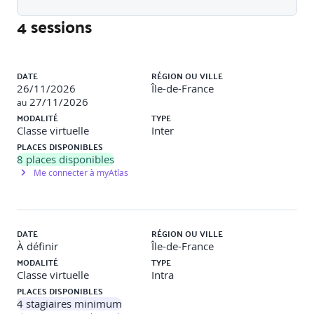
de publicité
4 sessions
Récupérer le dossier de consultation
modalités opérationnelles
Liste des sessions
modalités administratives
DATE
RÉGION OU VILLE
modalités de réponse
26/11/2026
Île-de-France
27/11/2026
au
MODALITÉ
TYPE
Classe virtuelle
Inter
Etude de cas fil rouge
PLACES DISPONIBLES
8
places disponibles
Analyser le besoin exprimé par l'acheteur
Me connecter à myAtlas
Les éléments clés d'un cahier des charges
DATE
RÉGION OU VILLE
À définir
Île-de-France
Le CCTP (Cahier des Clauses Techniques
MODALITÉ
TYPE
Particulières) : clauses techniques, RSE, délais
Classe virtuelle
Intra
Les pièces financières et le rapprochement avec
PLACES DISPONIBLES
le CCTP
4
stagiaires minimum
Le CCAP (Cahier des Clauses Administratives