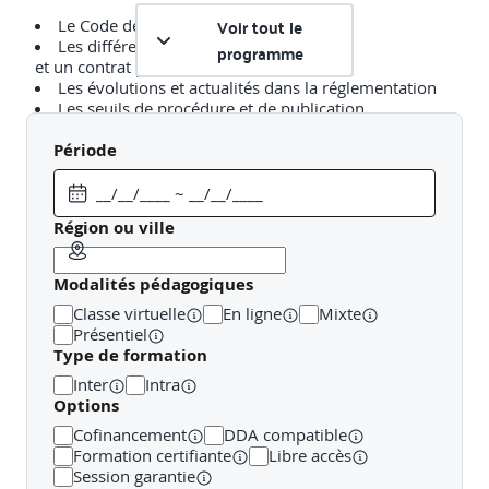
Voir tout le
Le Code de la Commande Publique
Les différences entre un contrat privé
programme
et un contrat public
Les évolutions et actualités dans la réglementation
Les seuils de procédure et de publication
Les différentes procédures, avec ou sans mise
en concurrence
Période
Rechercher et sélectionner les appels d'offres
Région ou ville
Rechercher et sélectionner les appels d'offres
Modalités pédagogiques
Les supports de publication
Classe virtuelle
En ligne
Mixte
Construire une veille efficace
Présentiel
Type de formation
Etude de cas fil rouge
Inter
Intra
Options
Analyser les avis d'appel public à la concurrence
Cofinancement
DDA compatible
Formation certifiante
Libre accès
Session garantie
Décrypter les informations indiquées dans l'avis