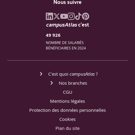
Nous suivre
4. Les différents types d'apprentissage en Machine
Learning
campusAtlas
c'est
1/4 jour
49 926
- Apprentissage supervisé : répéter un exemple.
NOMBRE DE SALARIÉS
- Apprentissage non supervisé : découvrir les données.
BÉNÉFICIAIRES EN 2024
- Online (Machine) Learning par opposition aux
techniques batch.
C'est quoi
campusAtlas
?
- Reinforcement learning : optimisation d'une
récompense.
Nos branches
CGU
- Autres types d'apprentissage (par transfert, séquentiel,
actif...).
Mentions légales
Protection des données personnelles
- Illustrations (moteurs de recommandation...).
Cookies
Démonstration
Plan du site
Démonstrations sur les différents types d'apprentissage