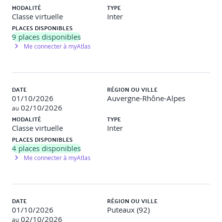
Etude de cas
MODALITÉ
TYPE
Classe virtuelle
Inter
Etudes d'applications concrètes du Machine Learning
PLACES DISPONIBLES
(moteurs de recherche, détection des spams, lecture des
9
places disponibles
chèques).
Me connecter à myAtlas
2. Les données à disposition : collecte et
préparation
DATE
RÉGION OU VILLE
01/10/2026
Auvergne-Rhône-Alpes
1/4 jour
02/10/2026
au
MODALITÉ
TYPE
- Données structurées, semi-structurées et non
Classe virtuelle
Inter
structurées.
PLACES DISPONIBLES
4
places disponibles
- Nature statistique des données (qualitatives ou
Me connecter à myAtlas
quantitatives).
- Objets connectés (IoT) et streaming.
- Opportunités et limites de l'Open Data.
DATE
RÉGION OU VILLE
01/10/2026
Puteaux (92)
- Identification des corrélations, problème de la
02/10/2026
au