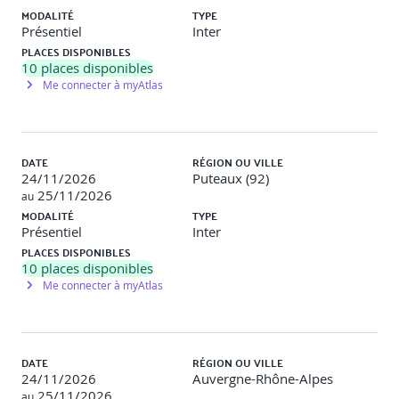
multicolinéarité.
MODALITÉ
TYPE
Présentiel
Inter
- Réduction des dimensions par Analyse des
PLACES DISPONIBLES
Composantes Principales.
10
places disponibles
Me connecter à myAtlas
- Détection et correction des valeurs aberrantes.
- Les ETL (Extract Transform Load).
DATE
RÉGION OU VILLE
- Le Web scraping.
24/11/2026
Puteaux (92)
25/11/2026
Démonstration
au
MODALITÉ
TYPE
Démonstration d'un ETL (Extract Transform Load). Recueil de
Présentiel
Inter
données Web.
PLACES DISPONIBLES
10
places disponibles
Me connecter à myAtlas
3. Les outils du marché pour le traitement de la
donnée et le Machine Learning
DATE
RÉGION OU VILLE
1/4 jour
24/11/2026
Auvergne-Rhône-Alpes
25/11/2026
au