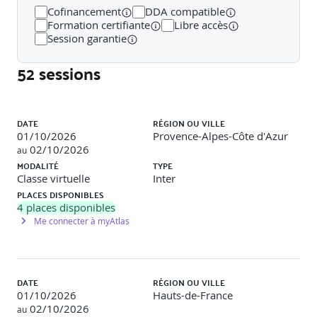
à recruter
Cofinancement
DDA compatible
Identifier les clés de réussite d'un projet autour du
Formation certifiante
Libre accès
Machine Learning
Session garantie
Comprendre les concepts d’apprentissage
automatique et l’évolution du Big Data vers le Machine
52 sessions
Learning
Appréhender les enjeux de l'utilisation du Machine
Learning, incluant les bénéfices attendus et des
Liste des sessions
exemples d’usage
DATE
RÉGION OU VILLE
01/10/2026
Provence-Alpes-Côte d'Azur
02/10/2026
au
MODALITÉ
TYPE
Déroulement de la formation :
Classe virtuelle
Inter
PLACES DISPONIBLES
4
places disponibles
Histoire du Machine Learning et contexte du Big Data
Me connecter à myAtlas
Les données à disposition : collecte et préparation
Les outils du marché pour le traitement de la donnée
et le Machine Learning
Les différents types d'apprentissage en Machine
Learning
DATE
RÉGION OU VILLE
Les algorithmes du Machine Learning
01/10/2026
Hauts-de-France
Procédure d'entraînements et d'évaluation des
02/10/2026
au