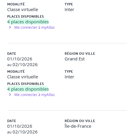
MODALITÉ
TYPE
1. Histoire du Machine Learning et contexte du Big
Classe virtuelle
Inter
Data
PLACES DISPONIBLES
1/4 jour
4
places disponibles
Me connecter à myAtlas
- Replacer à leur échelle les concepts d'Intelligence
Artificielle, apprentissage automatique (machine
learning)...
DATE
RÉGION OU VILLE
- Le lien avec les mathématiques, les statistiques
01/10/2026
Grand Est
(inférentielles), le data mining et la data science.
02/10/2026
au
MODALITÉ
TYPE
- Passer de l'analyse descriptive à l'analyse prédictive puis
Classe virtuelle
Inter
prescriptive.
PLACES DISPONIBLES
4
places disponibles
- Les applications du Machine Learning (moteurs de
recherche, détection des spams, lecture des chèques).
Me connecter à myAtlas
- La typologie des algorithmes de Dominique CARDON.
- La communauté Data Science et les challenges Kaggle
DATE
RÉGION OU VILLE
(ex. de Netflix).
01/10/2026
Île-de-France
02/10/2026
au