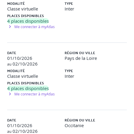
algorithmes
MODALITÉ
TYPE
Mise en production d'un algorithme de Machine
Classe virtuelle
Inter
Learning
PLACES DISPONIBLES
Aspects éthiques et jridiques liés à l'Intelligence
4
places disponibles
Artificielle
Me connecter à myAtlas
Modalités d'évaluation :
DATE
RÉGION OU VILLE
01/10/2026
Pays de la Loire
02/10/2026
au
Le formateur évalue la progression pédagogique du
MODALITÉ
TYPE
participant tout au long de la formation au moyen de
Classe virtuelle
Inter
QCM, mises en situation, travaux pratiques,
PLACES DISPONIBLES
démonstrations…
4
places disponibles
Me connecter à myAtlas
Programme détaillé de la formation :
DATE
RÉGION OU VILLE
01/10/2026
Occitanie
02/10/2026
au