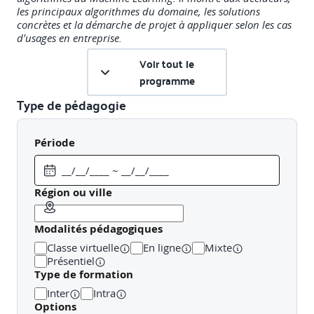
les principaux algorithmes du domaine, les solutions
concrètes et la démarche de projet à appliquer selon les cas
d'usages en entreprise.
Voir tout le
programme
Type de pédagogie
Illustration par des cas concrets. Présentation des
Période
principaux cas d'usage selon les secteurs d'activités
(Automobile, industrie, biens de consommation, finance,
santé énergie, agriculture, transports, télécommunication...).
Région ou ville
Modalités pédagogiques
Objectifs pédagogiques
Classe virtuelle
En ligne
Mixte
Présentiel
Type de formation
Positionner le Machine Learning dans la chaîne de
traitement de la donnée
Inter
Intra
Distinguer les compétences nécessaires ou les profils
Options