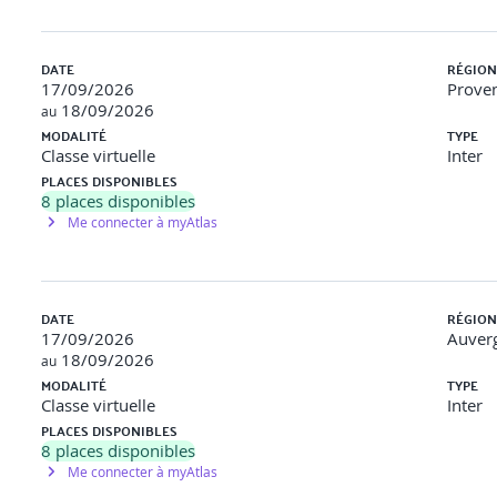
DATE
RÉGION
ation, le traitement et la prédiction
17/09/2026
Proven
18/09/2026
au
MODALITÉ
TYPE
Classe virtuelle
Inter
hine Learning
PLACES DISPONIBLES
8
places disponibles
Me connecter à myAtlas
nnées
techniques batch
DATE
RÉGION
écompense
17/09/2026
Auver
18/09/2026
au
tiel, actif...)
MODALITÉ
TYPE
Classe virtuelle
Inter
PLACES DISPONIBLES
8
places disponibles
e
Me connecter à myAtlas