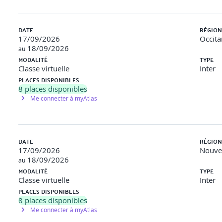
DATE
RÉGION
de la donnée à récupérer pour
17/09/2026
Occita
18/09/2026
au
MODALITÉ
TYPE
Classe virtuelle
Inter
PLACES DISPONIBLES
la donnée et le Machine Learning
8
places disponibles
Me connecter à myAtlas
et leur ouverture à l'Open Source
thon et R
DATE
RÉGION
atform) et solutions
17/09/2026
Nouvel
18/09/2026
au
MODALITÉ
TYPE
Classe virtuelle
Inter
data scientist, data analyst, etc.
PLACES DISPONIBLES
8
places disponibles
s outils
Me connecter à myAtlas
Intelligence...)