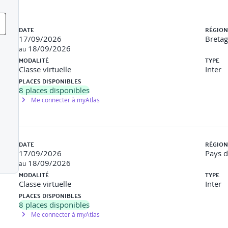
ggle (ex. de Netflix)
Liste des sessions
DATE
RÉGION
17/09/2026
Breta
ration
18/09/2026
au
MODALITÉ
TYPE
ructurées
Classe virtuelle
Inter
PLACES DISPONIBLES
quantitatives)
8
places disponibles
Me connecter à myAtlas
DATE
RÉGION
ulticolinéarité
17/09/2026
Pays d
18/09/2026
posantes Principales
au
MODALITÉ
TYPE
Classe virtuelle
Inter
PLACES DISPONIBLES
8
places disponibles
Me connecter à myAtlas