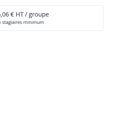
6,06 € HT / groupe
4
stagiaire
s
minimum