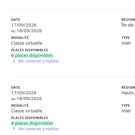
DATE
RÉGION
des approches linéaires
17/09/2026
Île-de
18/09/2026
au
lles
MODALITÉ
TYPE
Classe virtuelle
Inter
PLACES DISPONIBLES
8
places disponibles
 (KMeans)
Me connecter à myAtlas
che Naïve Bayes
écision)
DATE
RÉGION
17/09/2026
Hauts
ne à support de vecteurs
18/09/2026
au
actuel
MODALITÉ
TYPE
Classe virtuelle
Inter
xtuelles
PLACES DISPONIBLES
8
places disponibles
 prédiction
Me connecter à myAtlas