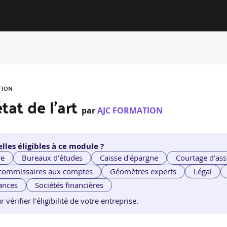
TION
tat de l'art
par
AJC FORMATION
lles éligibles à ce module ?
re
Bureaux d'études
Caisse d'épargne
Courtage d'ass
 commissaires aux comptes
Géomètres experts
Légal
ances
Sociétés financières
érifier l'éligibilité de votre entreprise.