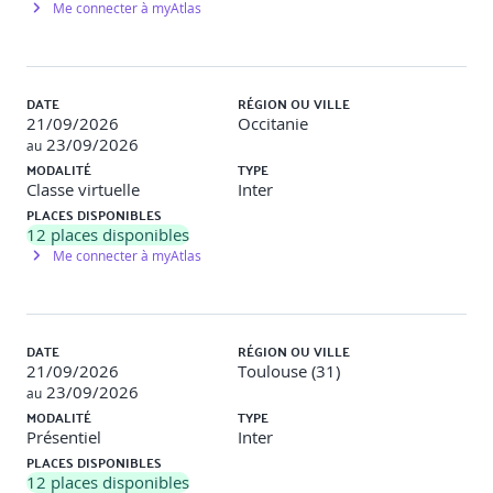
Me connecter à myAtlas
problématiques utilisateurs.
Exemple de travaux pratiques : Construction d’une Empathy
Map pour un utilisateur cible.
DATE
RÉGION OU VILLE
S5 - Définir le parcours utilisateur
21/09/2026
Occitanie
23/09/2026
au
À l’issue de cette séquence, le participant est capable de
MODALITÉ
TYPE
comparer un parcours utilisateur actuel avec un parcours
Classe virtuelle
Inter
souhaité sous forme de user journey map.
PLACES DISPONIBLES
12
places disponibles
Parcours actuel vs souhaité
Me connecter à myAtlas
User Journey Map
Projet d’apprentissage : Création d’une User Journey
Map d’un client qui cherche à construire une terrasse.
DATE
RÉGION OU VILLE
Exemple de travaux pratiques : Représenter graphiquement
21/09/2026
Toulouse (31)
un parcours utilisateur complet.
23/09/2026
au
S6 - Stratégie SEO
MODALITÉ
TYPE
Présentiel
Inter
À l’issue de cette séquence, le participant est capable de
PLACES DISPONIBLES
mener un audit SEO et de proposer une structuration
12
places disponibles