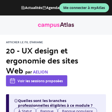
Actualités
Agenda
Me connecter à myAtlas
AFFICHER LE FIL D'ARIANE
20 - UX design et
ergonomie des sites
Web
par
AELION
Voir les sessions proposées
Quelles sont les branches
professionnelles éligibles à ce module ?
À Statut
Banque
Banque populaire