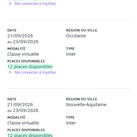
Exemple de travaux pratiques : Réalisation de wireframes
Me connecter à myAtlas
pour une page d’accueil et une page produit.
S8 - UI & Design Tokens
DATE
RÉGION OU VILLE
À l’issue de cette séquence, le participant est capable de
21/09/2026
Occitanie
définir des éléments constitutifs d’un design system
23/09/2026
au
(typographie, couleurs, iconographie, layout) et de les
MODALITÉ
TYPE
appliquer via un outil de prototypage.
Classe virtuelle
Inter
PLACES DISPONIBLES
Typographie, couleurs, iconographie, layout
12
places disponibles
Design system et atomic design
Me connecter à myAtlas
Projet d’apprentissage : Création de tokens (Figma
Variables).
Exemple de travaux pratiques : Création d’un jeu de design
tokens pour un site fictif dans Figma.
DATE
RÉGION OU VILLE
21/09/2026
Nouvelle-Aquitaine
S9 - Accessibilité & inclusion
23/09/2026
au
MODALITÉ
TYPE
À l’issue de cette séquence, le participant est capable
Classe virtuelle
Inter
d’appliquer les normes WCAG pour concevoir des interfaces
PLACES DISPONIBLES
accessibles et inclusives.
12
places disponibles