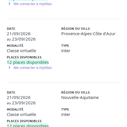
Me connecter à myAtlas
Normes WCAG
Exemples de bonnes pratiques
Projet d’apprentissage : Audit d’accessibilité rapide
sur wireframes.
DATE
RÉGION OU VILLE
Exemple de travaux pratiques : Audit d’accessibilité d’un
21/09/2026
Provence-Alpes-Côte d'Azur
wireframe fourni, avec recommandations d’amélioration.
23/09/2026
au
MODALITÉ
TYPE
S10 - Prototypage & interactions
Classe virtuelle
Inter
PLACES DISPONIBLES
À l’issue de cette séquence, le participant est capable de
12
places disponibles
créer un prototype cliquable avec des animations et des
Me connecter à myAtlas
composants interactifs dans Figma
.
Liens, animations, composants interactifs
Projet d’apprentissage : Prototype cliquable du
DATE
parcours utilisateur complet
RÉGION OU VILLE
21/09/2026
Nouvelle-Aquitaine
Exemple de travaux pratiques : Création d’un prototype
23/09/2026
au
cliquable d’un parcours utilisateur dans Figma.
MODALITÉ
TYPE
Classe virtuelle
Inter
Jour 3 : Tester & itérer (7h)
PLACES DISPONIBLES
12
places disponibles