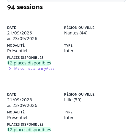
collecter et analyser des données utilisateurs qualitatives et
94 sessions
quantitatives, et de produire des livrables tels que personas
et experience maps.
Liste des sessions
Collecter des données qualitatives (entretiens, focus
DATE
RÉGION OU VILLE
groups)
21/09/2026
Nantes (44)
Collecter des données quantitatives (A/B testing, web
23/09/2026
au
analytics)
MODALITÉ
TYPE
Méthode Design Thinking
Présentiel
Inter
Projet d’apprentissage : Plan de recherche utilisateur
PLACES DISPONIBLES
+ création de 2 personas.
12
places disponibles
Me connecter à myAtlas
Exemple de travaux pratiques : Réalisation d’un persona à
partir d’un scénario utilisateur fourni.
S4 - Analyse & synthèse
DATE
RÉGION OU VILLE
À l’issue de cette séquence, le participant est capable de
21/09/2026
Lille (59)
structurer les insights utilisateurs et identifier les
23/09/2026
au
problématiques majeures.
MODALITÉ
TYPE
Présentiel
Inter
Mapping des insights
PLACES DISPONIBLES
Empathy map
12
places disponibles
Projet d’apprentissage : Empathy map +