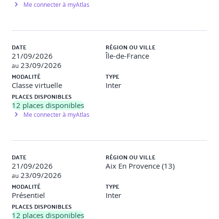
optimisée pour les moteurs de recherche.
Me connecter à myAtlas
Les trois piliers du SEO : technique, notoriété &
contenu
Bonnes pratiques SEO
DATE
RÉGION OU VILLE
Projet d’apprentissage : Audit SEO et proposition de
21/09/2026
Île-de-France
structuration SEO.
23/09/2026
au
MODALITÉ
TYPE
Exemple de travaux pratiques : Analyse SEO d’une page web
Classe virtuelle
Inter
et recommandations d’amélioration.
PLACES DISPONIBLES
Jour 2 : Concevoir & prototyper (7h)
12
places disponibles
Me connecter à myAtlas
S7 - Principes d’ergonomie & wireframes
À l’issue de cette séquence, le participant est capable
d’appliquer les principes d’ergonomie web et de concevoir
DATE
RÉGION OU VILLE
des wireframes low-fi pour les écrans principaux d’un site.
21/09/2026
Aix En Provence (13)
23/09/2026
au
Heuristiques de Nielsen appliquées au web
MODALITÉ
TYPE
Création de wireframes low-fi
Présentiel
Inter
Projet d’apprentissage : Wireframes des écrans
PLACES DISPONIBLES
principaux.
12
places disponibles