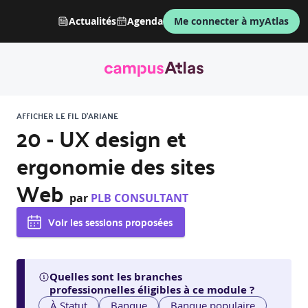
Actualités
Agenda
Me connecter à myAtlas
AFFICHER LE FIL D'ARIANE
20 - UX design et
ergonomie des sites
Web
par
PLB CONSULTANT
Voir les sessions proposées
Quelles sont les branches
professionnelles éligibles à ce module ?
À Statut
Banque
Banque populaire