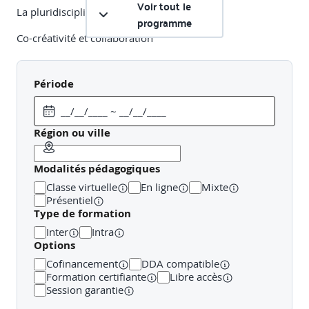
Voir tout le
La pluridisciplinarité
programme
Co-créativité et collaboration
Processus itératif et méthodes
Période
L’ergonomie cognitive et les IHM
Les critères ergonomiques
Région ou ville
Les principes fondamentaux de la norme ISO 9241
Modalités pédagogiques
Travaux pratiques
Classe virtuelle
En ligne
Mixte
Présentiel
Objectif
: Comprendre les principes fondamentaux des
Type de formation
normes standards.
Inter
Intra
Options
Description
: A partir de l’observation d’une maquette, on
pose des questions qu’il faut associer aux bons critères
Cofinancement
DDA compatible
ergonomiques (conformité aux attentes de l’utilisateur, auto-
Formation certifiante
Libre accès
descriptivité, contrôle de l’utilisateur, adaptabilité, gestion
Session garantie
des erreurs, chargement cognitif, cohérence visuelle)