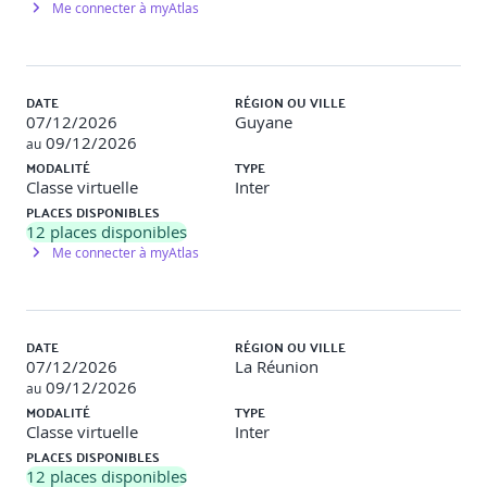
Me connecter à myAtlas
UX et faisabilité : concevoir sans ignorer le monde réel
UX et esthétique : l’importance du visuel et du graphisme
sur le produit
DATE
RÉGION OU VILLE
07/12/2026
Guyane
UX et le design émotionnel : les vecteurs clés d’une
09/12/2026
expérience
au
MODALITÉ
TYPE
Classe virtuelle
Inter
Travaux pratiques
PLACES DISPONIBLES
12
places disponibles
Objectif
: Identifier les principes fondamentaux de l’UX
Me connecter à myAtlas
Design à travers l’observation d’une interface réelle.
Description
: Par petits groupes, les participants analysent
une interface web ou mobile en utilisant une grille fournie
DATE
RÉGION OU VILLE
(ergonomie, co-création, design émotionnel, dark patterns,
07/12/2026
La Réunion
etc.). Ils en dégagent les points forts et les axes
09/12/2026
au
d’amélioration, formulent des hypothèses sur le processus
MODALITÉ
TYPE
de conception et restituent leur analyse sous forme
Classe virtuelle
Inter
synthétique (fiche ou tableau) suivie d’une présentation
PLACES DISPONIBLES
orale.
12
places disponibles