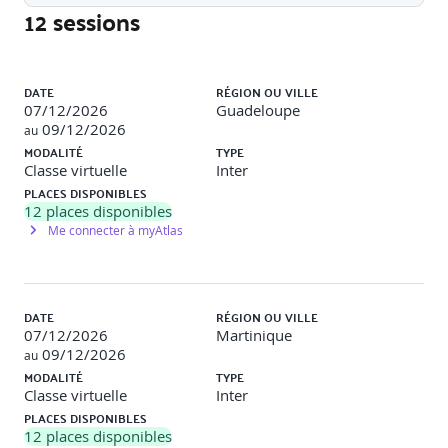
12 sessions
Mode d'organisation et intervenants
Liste des sessions
DATE
RÉGION OU VILLE
Les parties prenantes et leur participation
07/12/2026
Guadeloupe
09/12/2026
au
Les utilisateurs
MODALITÉ
TYPE
Classe virtuelle
Inter
L’équipe projet
PLACES DISPONIBLES
Comment estimer le temps consommé ?
12
places disponibles
Me connecter à myAtlas
Les phases d’un livrable
Comprendre les enjeux associés au design
DATE
RÉGION OU VILLE
d'expérience
07/12/2026
Martinique
09/12/2026
au
UX et stratégie : impact sur l’identité de marque sur
MODALITÉ
TYPE
l’expérience du service
Classe virtuelle
Inter
PLACES DISPONIBLES
Les dark patterns
12
places disponibles