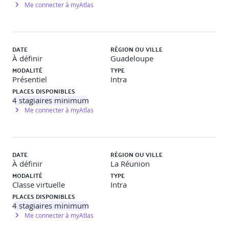
Me connecter à myAtlas
Réaliser un projet avec la méthodologie du
Design Thinking
DATE
RÉGION OU VILLE
Poser le contexte
À définir
Guadeloupe
MODALITÉ
TYPE
Présentiel
Intra
Prendre ses marques, comprendre les enjeux et connaître
PLACES DISPONIBLES
l’objectif à atteindre
4
stagiaires minimum
Me connecter à myAtlas
Identifier les problèmes, les objectifs
Déterminer les leviers d’opportunités et de valeur
DATE
RÉGION OU VILLE
User Research
À définir
La Réunion
MODALITÉ
TYPE
Classe virtuelle
Intra
Écouter ses utilisateurs, observer leurs usages réels et les
PLACES DISPONIBLES
comparer à l’expression des besoins
4
stagiaires minimum
Me connecter à myAtlas
Observer le terrain : « Interviews contextuelles »