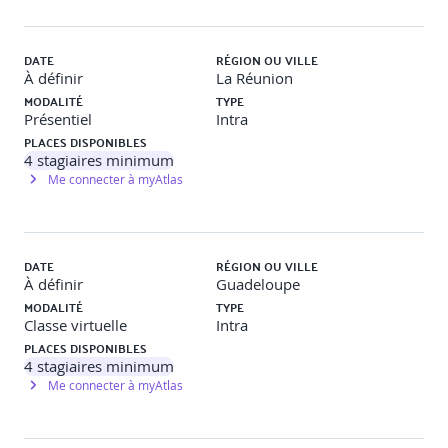
Observer le terrain : « Interviews classiques »
Mener des focus groups
DATE
RÉGION OU VILLE
À définir
La Réunion
Étudier l’analytics
MODALITÉ
TYPE
Présentiel
Intra
Mettre en place des enquêtes
PLACES DISPONIBLES
4
stagiaires minimum
Le diagramme d’affinité
Me connecter à myAtlas
Les personae
Travaux pratiques
DATE
RÉGION OU VILLE
À définir
Guadeloupe
Objectif
: Identifier les profils types d’utilisateurs à partir de
MODALITÉ
TYPE
données et d’intuitions initiales.
Classe virtuelle
Intra
PLACES DISPONIBLES
Description
: En groupe, les participants vont créer 2 à 3
4
stagiaires minimum
proto-personas à partir d’un brief fictif. Ils devront
Me connecter à myAtlas
s’appuyer sur une synthèse d’interviews ou d’observations
simulées (proposées par le formateur), puis structurer
chaque persona avec nom, âge, besoins, motivations,