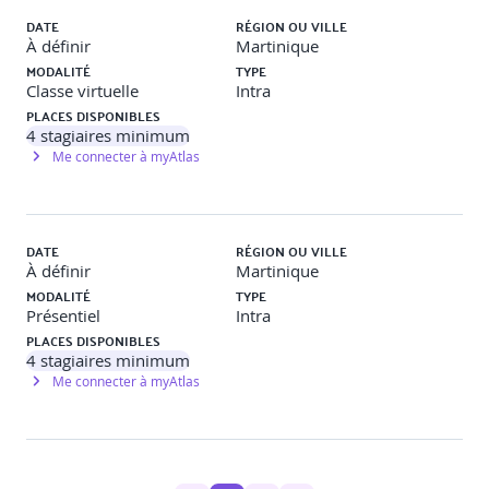
frustrations et comportement numérique.
DATE
RÉGION OU VILLE
À définir
Martinique
Jour 2
MODALITÉ
TYPE
Classe virtuelle
Intra
PLACES DISPONIBLES
Définir le produit
4
stagiaires minimum
Me connecter à myAtlas
Réaliser des benchmarks
Les parcours utilisateurs
DATE
RÉGION OU VILLE
À définir
Martinique
Les expérience maps
MODALITÉ
TYPE
Optimiser l’arborescence : tri de carte
Présentiel
Intra
PLACES DISPONIBLES
Optimiser la navigation : ergonomie des liens
4
stagiaires minimum
Me connecter à myAtlas
L’accessibilité, les performances, le multi-device
L’approche « mobile first »
Les spécificités des devices : les mobiles