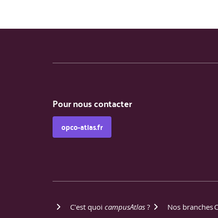
6. RECURRENT NEURAL NETWORKS (RNN)
Présentation des RNNs : principes fondament
Fonctionnement fondamental des réseaux de n
Évolutions vers les GRU (Gated Recurrent Uni
architectures.
Problèmes de convergence et vanising gradie
Types d’architectures classiques : Prédiction 
Architecture de type RNN Encoder Decoder.
Applications NLP : word/character encoding, 
Applications Vidéo : prédiction de la procha
Pour nous contacter
opco-atlas.fr
7. MODÈLES D’ATTENTIONS, CNN VS RNN
Définition d’un modèle d’attention fondame
Modèle d’attention en amont d’un CNN pour c
CNN Sequence to sequence avec un modèle d’a
Attention dans une architecture RNN Encode
Modèle d’attention « Attention is all you need 
C'est quoi
campusAtlas
?
Nos branches