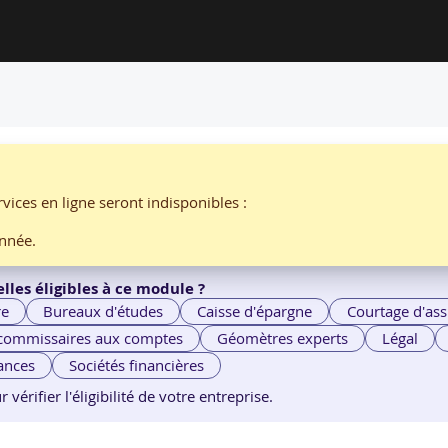
IT
s fondamentaux
vices en ligne seront indisponibles :
par
AMBIENT IT
nnée.
lles éligibles à ce module ?
re
Bureaux d'études
Caisse d'épargne
Courtage d'ass
 commissaires aux comptes
Géomètres experts
Légal
ances
Sociétés financières
érifier l'éligibilité de votre entreprise.