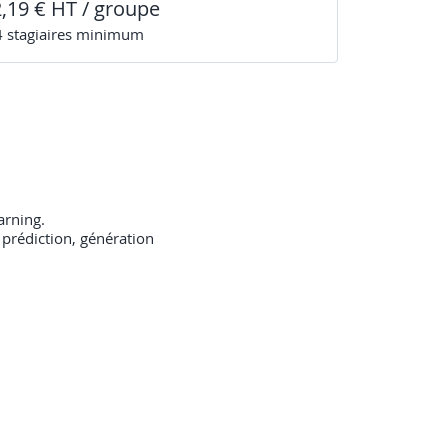
2,19 € HT / groupe
4
stagiaire
s
minimum
arning.
, prédiction, génération
vations précédentes, profondeur d’un réseau.
nt descent, maximum likelihood.
e (régression, classification…). Curse of