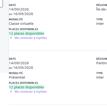
eatures et signal. Choix d’une fonction de coût selon la donnée.
DATE
RÉGION
e neurones : présentation et exemples
14/09/2026
Île-de
a set et identifier les biais issus de la donnée.
16/09/2026
au
neurones.
MODALITÉ
TYPE
u de neurones : L1/L2 régularization, Batch Normalization, Instanc
Classe virtuelle
Inter
 : stochastic gradient descent, batching, Adagrad, AdaDelta, RM
PLACES DISPONIBLES
12
places disponibles
Me connecter à myAtlas
, Apache Hadoop
DATE
RÉGION
, Sci-kit
14/09/2026
Pantin
rflow, Caffe
16/09/2026
au
MODALITÉ
TYPE
Présentiel
Inter
S ÉTATS DE L’ART ET EXEMPLES D’APPLICATIONS
PLACES DISPONIBLES
12
places disponibles
Me connecter à myAtlas
 données dans différents scénarios : donnée brute, image, son, tex
n de données et les choix impliqués par un modèle de classificati
fication et notamment des réseaux de type MLP (Multilayer percep