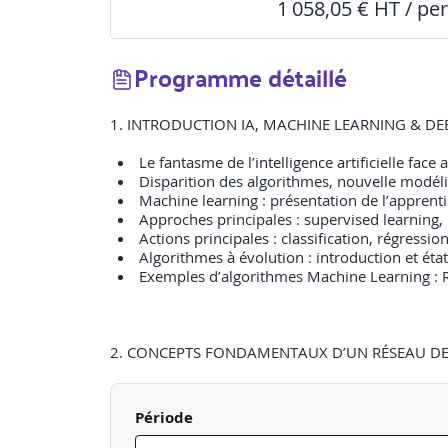
1 058,05 € HT / pe
Programme détaillé
1. INTRODUCTION IA, MACHINE LEARNING & DE
Le fantasme de l’intelligence artificielle face 
Disparition des algorithmes, nouvelle modél
Machine learning : présentation de l’apprent
Approches principales : supervised learning, 
Actions principales : classification, régressi
Algorithmes à évolution : introduction et état
Exemples d’algorithmes Machine Learning : R
2. CONCEPTS FONDAMENTAUX D’UN RÉSEAU DE 
Rappel de bases mathématiques.
Définition d’un réseau de neurones : architec
Période
Définition de l’apprentissage d’un réseau de
Modélisation d’un réseau de neurones : modél