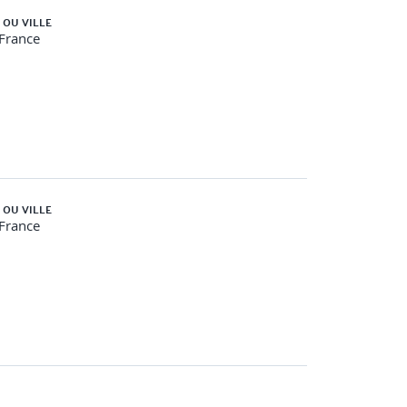
 OU VILLE
-France
énération de feature maps, couches de type
 OU VILLE
-France
VGG Networks, Network in Network, Inception,