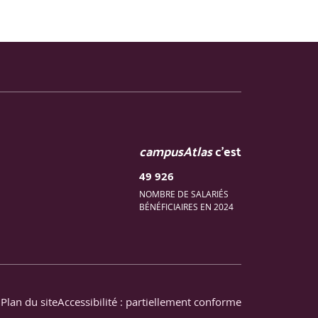
 time, unfolded version.
s états et des évolutions apportées par ces
campusAtlas
c'est
49 926
NOMBRE DE SALARIÉS
BÉNÉFICIAIRES EN 2024
ing.
Plan du site
Accessibilité : partiellement conforme