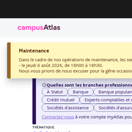
ACCUEIL
Maintenance
21. DEEP LEARNING : LES FONDAMENTAUX PAR AMBIENT 
21. Deep Learning : le
Dans le cadre de nos opérations de maintenance, les ser
- le jeudi 6 août 2026, de 18h00 à 18h30.
Nous vous prions de nous excuser pour la gêne occasio
Quelles sont les branches professionne
À Statut
Banque
Banque populai
Crédit mutuel
Experts-comptables et
Sociétés d'assistance
Sociétés d'assur
Connectez-vous
à votre compte myAtlas pour v
THÉMATIQUE