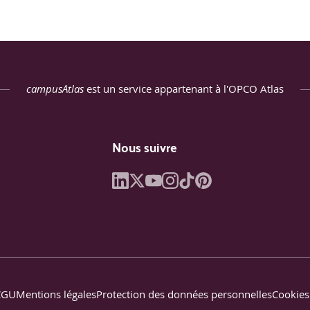
aux et applications.
eurones récursifs : hidden activation, back propagation through
ts) et LSTM (Long Short Term Memory). Présentation des différent
nt.
campusAtlas
est un service appartenant à l'OPCO Atlas
d’une série temporelle, classification…
traduction.
ine image générée d’une séquence vidéo.
Nous suivre
ntal en analyse d’une image, approche Deep Reinforcement Learn
iblage d’une zone particulière.
ttention, détail d’architecture.
r-decoder.
», état de l’art, Cellule transformer.
CGU
Mentions légales
Protection des données personnelles
Cookies