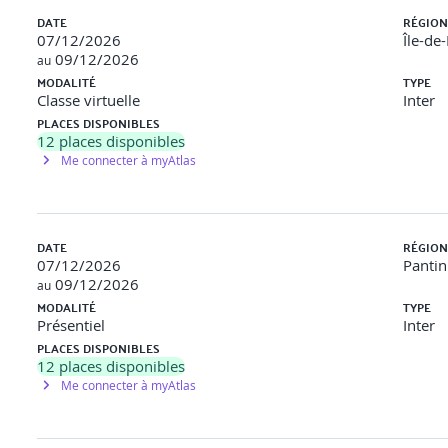
Naive bayes)
DATE
RÉGION
antes (par exemple : classification d’images médicales, d’historiqu
07/12/2026
Île-de
09/12/2026
au
age non supervisé. Présentation des différents algorithmes (k-mean
MODALITÉ
TYPE
Classe virtuelle
Inter
PLACES DISPONIBLES
12
places disponibles
Me connecter à myAtlas
mation. Recherche de règles structurelles au sein de la donnée po
u une régression.
tion : RNN (Recurrent Neural Networks), LSTM (Long Short Term M
DATE
RÉGION
une séquence vidéo. Prédiction de pollution atmosphérique en mi
07/12/2026
Pantin
09/12/2026
au
MODALITÉ
TYPE
Présentiel
Inter
ctement ? Quelles barrières, quels enjeux.
PLACES DISPONIBLES
e donnée : dé-bruitage, génération de résumés textuels, segment
12
places disponibles
format : traduction de texte d’une langue à une autre (présent
Me connecter à myAtlas
ale » : neural Style, superrésolution, génération d’images à parti