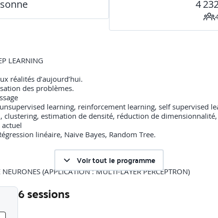
rsonne
4 23
EP LEARNING
aux réalités d’aujourd’hui.
isation des problèmes.
issage
unsupervised learning, reinforcement learning, self supervised le
on, clustering, estimation de densité, réduction de dimensionnalité
 actuel
égression linéaire, Naive Bayes, Random Tree.
Voir tout le programme
NEURONES (APPLICATION : MULTI-LAYER PERCEPTRON)
6 sessions
ture classique, fonctions d’activation et de pondération des acti
 neurones : fonctions de coût, backpropagation,stochastic gradie
Liste des sessions
isation des données d’entrée et de sortie selon le type de problèm