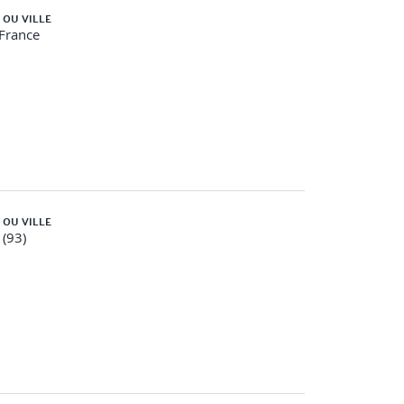
 OU VILLE
-France
e Normalization
SProp
 OU VILLE
 (93)
te, etc.
on.
tron) ou CNN (Convolutional neural network) VS