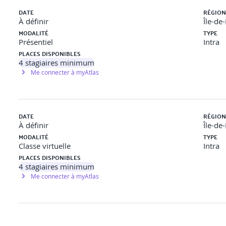
DATE
RÉGION
rning.
À définir
Île-de
umériques, voiture automatique, robotique.
MODALITÉ
TYPE
Présentiel
Intra
PLACES DISPONIBLES
4
stagiaires minimum
Me connecter à myAtlas
aux et applications.
e convolutionnelle, utilisation d’un kernel, padding & stride, g
DATE
RÉGION
À définir
Île-de
N ayant porté l’état de l’art en classification d’images : LeNet, 
MODALITÉ
TYPE
par chaque architecture et leurs
Classe virtuelle
Intra
ou connexions résiduelles).
PLACES DISPONIBLES
4
stagiaires minimum
on usuel (texte ou image).
Me connecter à myAtlas
ation multi-classes.
’un CNN pour un apprentissage secondaire non supervisé.