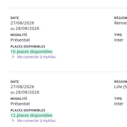
e, gestion des données, prévention, etc.)
DATE
RÉGION
27/08/2026
Rennes
28/08/2026
au
lution, déchets, parking, comptage, etc.)
MODALITÉ
TYPE
Présentiel
Inter
 futures
PLACES DISPONIBLES
10
places disponibles
Me connecter à myAtlas
bjet, les services, les données)
DATE
RÉGION
27/08/2026
Lille (
28/08/2026
au
MODALITÉ
TYPE
»
Présentiel
Inter
PLACES DISPONIBLES
12
places disponibles
esse, coût, etc.)
Me connecter à myAtlas