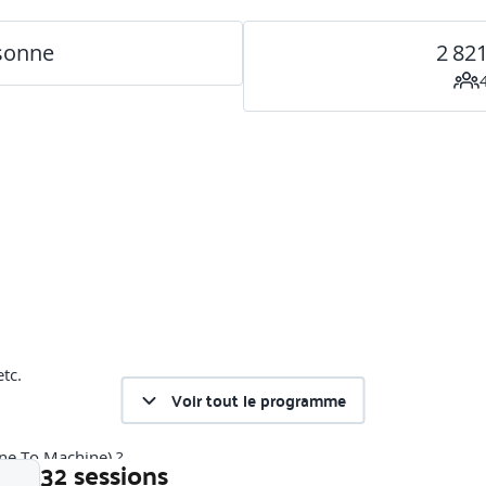
rsonne
2 82
tc.
Voir tout le programme
ne To Machine) ?
32 sessions