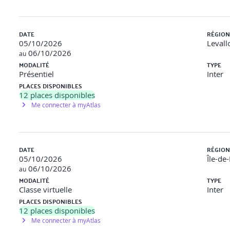
DATE
RÉGION
05/10/2026
Levall
06/10/2026
au
MODALITÉ
TYPE
Présentiel
Inter
PLACES DISPONIBLES
12
places disponibles
Me connecter à myAtlas
, bornes, internet, Cloud, Big Data, etc.)
DATE
RÉGION
tion, perturbations, etc.)
05/10/2026
Île-de
06/10/2026
au
nyOS, LiteOS)
MODALITÉ
TYPE
Classe virtuelle
Inter
PLACES DISPONIBLES
12
places disponibles
pression, micro-valve, nano-sensors, etc.)
Me connecter à myAtlas