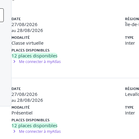
Liste des sessions
DATE
RÉGION
férentiel commun
27/08/2026
Île-de
28/08/2026
au
MODALITÉ
TYPE
Classe virtuelle
Inter
PLACES DISPONIBLES
12
places disponibles
Me connecter à myAtlas
ure, sécurité)
DATE
RÉGION
27/08/2026
Levall
28/08/2026
au
té, loisir, etc.)
MODALITÉ
TYPE
Présentiel
Inter
améra, lunettes, robot, drone, etc.)
PLACES DISPONIBLES
12
places disponibles
 assurance, automobile, construction, finances, énergie)
Me connecter à myAtlas