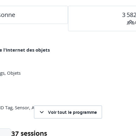
rsonne
3 58
 l’Internet des objets
ngs, Objets
D Tag, Sensor, Actuator)
Voir tout le programme
37 sessions
tèmes numériques (Arduino, System On Chip…)