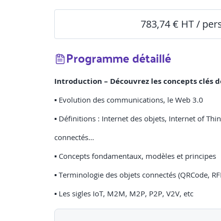
783,74 € HT / pe
Programme détaillé
Introduction – Découvrez les concepts clés de
▪ Evolution des communications, le Web 3.0
▪ Définitions : Internet des objets, Internet of Thi
connectés…
▪ Concepts fondamentaux, modèles et principes
▪ Terminologie des objets connectés (QRCode, RFI
▪ Les sigles IoT, M2M, M2P, P2P, V2V, etc
▪ Architecture microcontrôleur : Microchip, sys