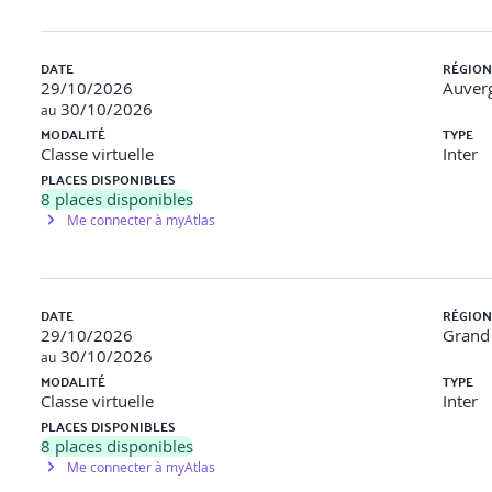
DATE
RÉGION
29/10/2026
Auver
30/10/2026
au
ication), BLE (Bluetooth Low Energy), NFC (Near Field Communicat
MODALITÉ
TYPE
Classe virtuelle
Inter
SigFox…
PLACES DISPONIBLES
8
places disponibles
Me connecter à myAtlas
ue, réalité augmentée…
DATE
RÉGION
 localisation
29/10/2026
Grand 
30/10/2026
au
déclenchement à distance
MODALITÉ
TYPE
Classe virtuelle
Inter
ts connectés
PLACES DISPONIBLES
8
places disponibles
Me connecter à myAtlas
 en réseau