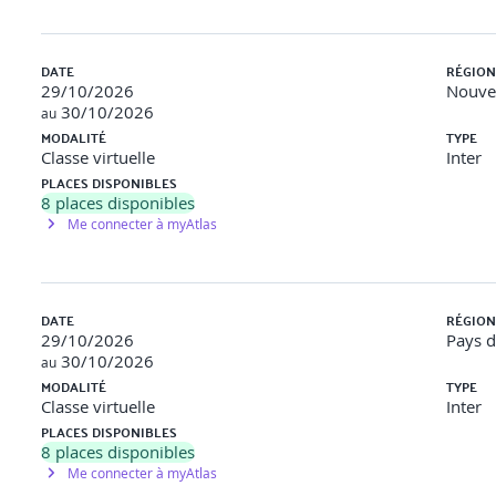
nouveaux besoins et évolutions
DATE
RÉGION
29/10/2026
Nouvel
30/10/2026
au
MODALITÉ
TYPE
Classe virtuelle
Inter
ts : Object Name Service (ONS)
PLACES DISPONIBLES
8
places disponibles
Me connecter à myAtlas
g d’objets, traçabilité et solutions beaconning
nformation Centric Network »
DATE
RÉGION
29/10/2026
Pays d
30/10/2026
au
lateforme IoT
MODALITÉ
TYPE
Classe virtuelle
Inter
arrowband)
PLACES DISPONIBLES
8
places disponibles
ts (OneM2M, GS1,
Me connecter à myAtlas