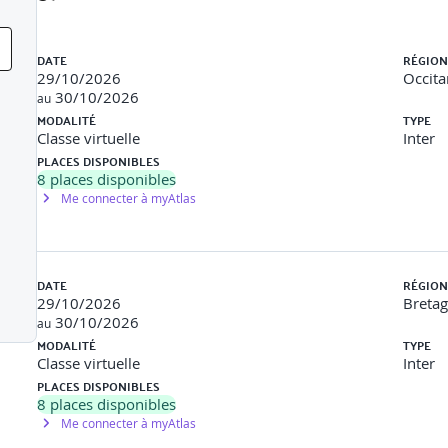
Liste des sessions
 et services – Quel avenir pour l’Internet des objets ?
DATE
RÉGION
29/10/2026
Occita
30/10/2026
au
MODALITÉ
TYPE
e, distribution, industrie
Classe virtuelle
Inter
PLACES DISPONIBLES
stallés (domotique, transport…)
8
places disponibles
Me connecter à myAtlas
rtunités
ticité
DATE
RÉGION
29/10/2026
Breta
30/10/2026
au
MODALITÉ
TYPE
 fonctionnalités des objets connectés
Classe virtuelle
Inter
PLACES DISPONIBLES
le
8
places disponibles
Me connecter à myAtlas