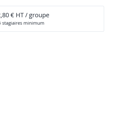
2,80 € HT / groupe
4
stagiaire
s
minimum