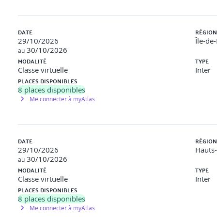
DATE
RÉGION
29/10/2026
Île-de
30/10/2026
au
onnectés de technologies
MODALITÉ
TYPE
Classe virtuelle
Inter
PLACES DISPONIBLES
8
places disponibles
i-saut
Me connecter à myAtlas
racle, Cisco…
DATE
RÉGION
29/10/2026
Hauts
ctés
30/10/2026
au
ernet des objets et du « tout connecté »
MODALITÉ
TYPE
Classe virtuelle
Inter
s libertés (CNIL), réglementation et gouvernance d’Internet
PLACES DISPONIBLES
8
places disponibles
Me connecter à myAtlas