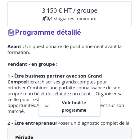
3 150 € HT / groupe
4
stagiaire
s
minimum
Programme détaillé
Avant :
Un questionnaire de positionnement avant la
formation.
Pendant - en groupe :
1 - Être business partner avec son Grand
Compte
Hiérarchiser ses grands comptes pour
prioriser.Combiner une parfaite connaissance de son
propre marché et de celui de son client. Organiser sa
veille pour rester à l'affût et détecter des
Voir tout le
opportunités.Apporter de la valeur à son client sur son
programme
marché.
2 - Être entrepreneur
Poser un diagnostic complet de la
collaboration.Construire une vision partagée du business
commun. Traduire la vision en actions : l'Account
Période