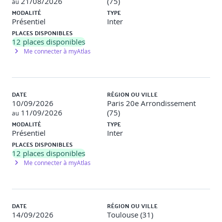
21/08/2026
(75)
au
problématiques individuelles. Alternance d'animations en
MODALITÉ
TYPE
plénière, sous-groupe et en individuel. Études de cas.
Présentiel
Inter
Travaux individuels de transposition. Construction de
PLACES DISPONIBLES
plan d'actions pour le retour en entreprise/organisation.
12
places disponibles
Me connecter à myAtlas
Les points forts
: Une formation concrète : échange
d'expériences, visites de sites, analyses et études de cas.
Une formation régulièrement actualisée pour intégrer
l'évolution des enjeux marché.
DATE
RÉGION OU VILLE
10/09/2026
Paris 20e Arrondissement
11/09/2026
(75)
au
MODALITÉ
TYPE
Présentiel
Inter
PLACES DISPONIBLES
12
places disponibles
Me connecter à myAtlas
DATE
RÉGION OU VILLE
14/09/2026
Toulouse (31)