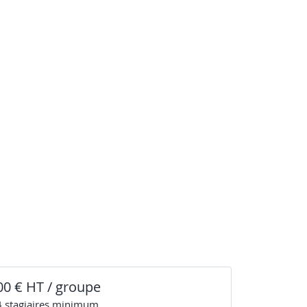
00 € HT / groupe
4
stagiaire
s
minimum