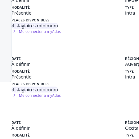
À définir
Île-de
MODALITÉ
TYPE
Présentiel
Intra
ing stratégique et digital
PLACES DISPONIBLES
4
stagiaires minimum
Me connecter à myAtlas
reprise
er, PESTEL, SWOT
DATE
RÉGION
À définir
Auver
ligne
MODALITÉ
TYPE
Présentiel
Intra
PLACES DISPONIBLES
4
stagiaires minimum
Me connecter à myAtlas
ciblage
DATE
RÉGION
gie de marque
À définir
Occita
MODALITÉ
TYPE