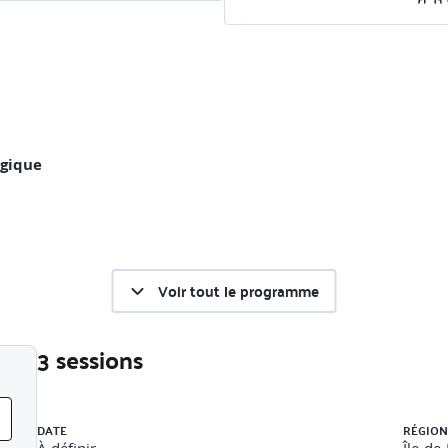
égique
Voir tout le programme
3 sessions
Liste des sessions
DATE
RÉGION
ation si besoin