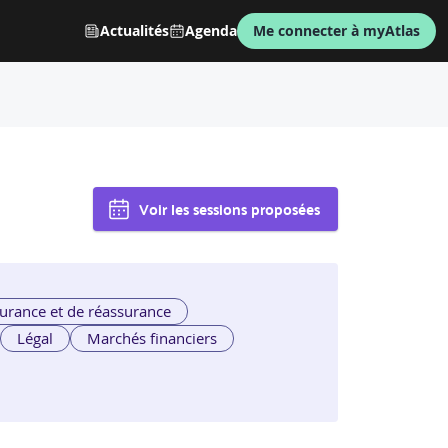
Actualités
Agenda
Me connecter à myAtlas
Voir les sessions proposées
urance et de réassurance
Légal
Marchés financiers