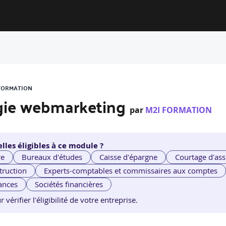
 FORMATION
égie webmarketing
par
M2I FORMATION
lles éligibles à ce module ?
re
Bureaux d'études
Caisse d'épargne
Courtage d'ass
truction
Experts-comptables et commissaires aux comptes
ances
Sociétés financières
érifier l'éligibilité de votre entreprise.