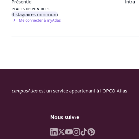
Présentiel
Intra
PLACES DISPONIBLES
4
stagiaires minimum
Me connecter à myAtlas
identité
 offres
campusAtlas
est un service appartenant à l'OPCO Atlas
Nous suivre
keting
ateur