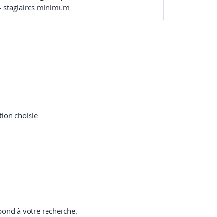
4
stagiaire
s
minimum
tion choisie
pond à votre recherche.