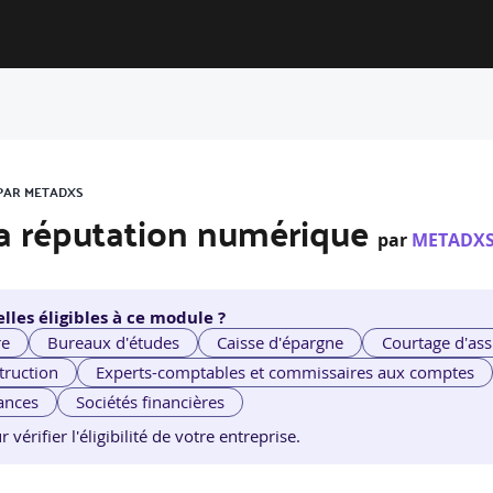
 PAR METADXS
t sa réputation numérique
par
METADX
lles éligibles à ce module ?
re
Bureaux d'études
Caisse d'épargne
Courtage d'ass
truction
Experts-comptables et commissaires aux comptes
ances
Sociétés financières
érifier l'éligibilité de votre entreprise.