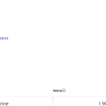
ADXS
Intra
onne
1 9