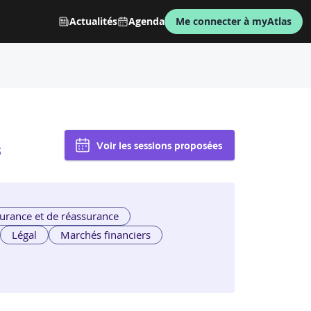
Actualités
Agenda
Me connecter à myAtlas
Voir les sessions proposées
S
urance et de réassurance
Légal
Marchés financiers