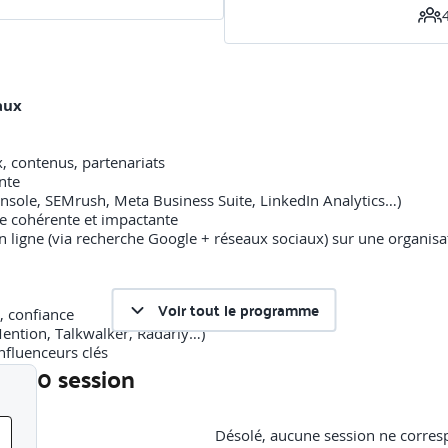
aux
ux, contenus, partenariats
nte
onsole, SEMrush, Meta Business Suite, LinkedIn Analytics…)
e cohérente et impactante
 en ligne (via recherche Google + réseaux sociaux) sur une organisa
Voir tout le programme
e, confiance
Mention, Talkwalker, Radarly…)
influenceurs clés
0 session
tions positives et de crises numériques
tation d’une marque (cas réels ou fictifs)
Liste des sessions
nts – 2h30
Désolé, aucune session ne corres