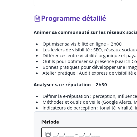
Programme détaillé
Animer sa communauté sur les réseaux soci
Optimiser sa visibilité en ligne – 2h00
Les leviers de visibilité : SEO, réseaux socia
Différences entre visibilité organique et paya
Outils pour optimiser sa présence (Search C
Bonnes pratiques pour développer une imag
Atelier pratique : Audit express de visibilité
Analyser sa e-réputation – 2h30
Définir la e-réputation : perception, influenc
Méthodes et outils de veille (Google Alerts, 
Indicateurs de perception : tonalité, viralité, 
Benchmarks de marques : exemples de réputa
Travail en sous-groupes : analyse de la e-répu
Période
Créer des contenus responsables et engagea