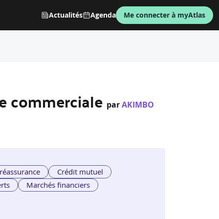
Actualités
Agenda
Me connecter à myAtlas
nce commerciale
par
AKIMBO
 réassurance
Crédit mutuel
rts
Marchés financiers