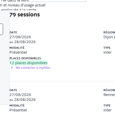
l'IA dans la vente B2B
n et niveau d'usage actuel
A appliquée à la vente.
79 sessions
Liste des sessions
DATE
RÉGION
27/08/2026
Dijon 
'IA : scripts d'appels, emails, posts LinkedIn
28/08/2026
au
MODALITÉ
TYPE
Présentiel
Inter
PLACES DISPONIBLES
12
places disponibles
Me connecter à myAtlas
en conditions réelles avec outils IA
DATE
RÉGION
27/08/2026
Rennes
ssion pratique (scoring, email, prévision)
28/08/2026
au
MODALITÉ
TYPE
Présentiel
Inter